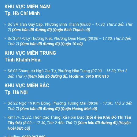
KHU
VỰC MIỀN NAM
Tp. Hồ Chí Minh
Số 3A Trần Quý Cáp, Phường Bình Thạnh
(08:00 – 17:30, Thứ 2 đến Thứ
7)
(
Xem bản đồ đường đi
) (Quận Bình Thạnh cũ)
Số 354/70 Lý Thường Kiệt, Phường Diên Hồng
(08:00 – 17:30, Thứ 2 đến
Thứ 7)
(
Xem bản đồ đường đi
) (Quận 10 cũ)
KHU VỰC MIỀN TRUNG
Tỉnh Khánh Hòa
Số 02 Chung cư Ngô Gia Tự, Phường Nha Trang
(07:30 – 15:30, Thứ 2
đến Thứ 7)
(
Xem bản đồ đường đi
).
Hotline:
0915 810 810
KHU VỰC MIỀN BẮC
Tp. Hà Nội
Số 22 Ngõ 19 Kim Đồng, Phường Tương Mai
(08:00 – 17:30, Thứ 2 đến
Thứ 7)
(
Xem bản đồ đường đi
) (Quận Hoàng Mai cũ)
Km17+, QL32, Thôn Cao Trung, Xã Hoài Đức
(Đối diện Khu Đô Thị Tân
Tây Đô)
(8:00 – 17:30, Thứ 2 đến Thứ 7)
(
Xem bản đồ đường đi
) (Huyện
Hoài Đức cũ)
Hotline:
0989 067 969