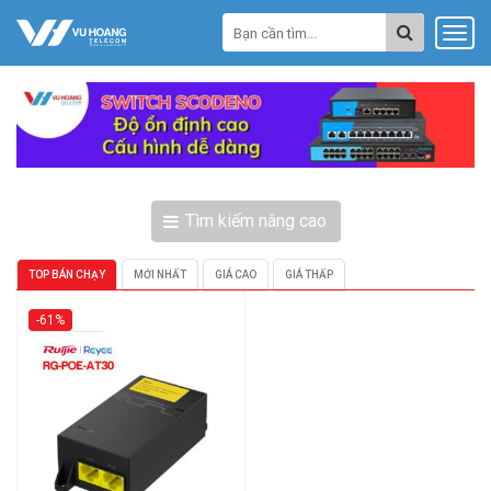
Tìm kiếm nâng cao
TOP BÁN CHẠY
MỚI NHẤT
GIÁ CAO
GIÁ THẤP
-61%