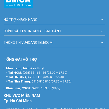
HỖ TRỢ KHÁCH HÀNG
CHÍNH SÁCH MUA HÀNG – BẢO HÀNH
THÔNG TIN VUHOANGTELECOM
TỔNG ĐÀI HỖ TRỢ
Mua hàng, hỗ trợ kỹ thuật:
*
Tại HCM:
(028) 35 166 166
(08:00 – 17:30)
*
Tại HN:
(024) 6256 1111
(08:00 – 17:30)
*
Tại Nha Trang:
0915 810 810
(07:30 – 17:30)
Khiếu nại, CSKH:
0902 51 53 55
(24/7)
KHU
VỰC MIỀN NAM
Tp. Hồ Chí Minh