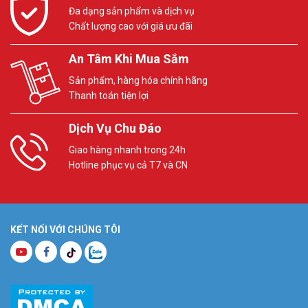
Đa dạng sản phẩm và dịch vụ
Chất lượng cao với giá ưu đãi
An Tâm Khi Mua Sắm
Sản phẩm, hàng hóa chính hãng
Thanh toán tiện lợi
Dịch Vụ Chu Đáo
Giao hàng nhanh trong 24h
Hotline phục vụ cả T7 và CN
KẾT NỐI VỚI CHÚNG TÔI