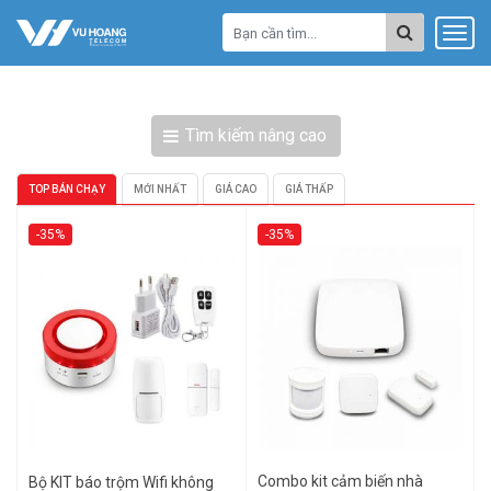
Tìm kiếm nâng cao
TOP BÁN CHẠY
MỚI NHẤT
GIÁ CAO
GIÁ THẤP
-35%
-35%
Combo kit cảm biến nhà
Bộ KIT báo trộm Wifi không