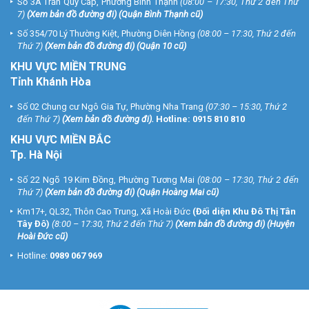
Số 3A Trần Quý Cáp, Phường Bình Thạnh
(08:00 – 17:30, Thứ 2 đến Thứ
7)
(
Xem bản đồ đường đi
) (Quận Bình Thạnh cũ)
Số 354/70 Lý Thường Kiệt, Phường Diên Hồng
(08:00 – 17:30, Thứ 2 đến
Thứ 7)
(
Xem bản đồ đường đi
) (Quận 10 cũ)
KHU VỰC MIỀN TRUNG
Tỉnh Khánh Hòa
Số 02 Chung cư Ngô Gia Tự, Phường Nha Trang
(07:30 – 15:30, Thứ 2
đến Thứ 7)
(
Xem bản đồ đường đi
).
Hotline:
0915 810 810
KHU VỰC MIỀN BẮC
Tp. Hà Nội
Số 22 Ngõ 19 Kim Đồng, Phường Tương Mai
(08:00 – 17:30, Thứ 2 đến
Thứ 7)
(
Xem bản đồ đường đi
) (Quận Hoàng Mai cũ)
Km17+, QL32, Thôn Cao Trung, Xã Hoài Đức
(Đối diện Khu Đô Thị Tân
Tây Đô)
(8:00 – 17:30, Thứ 2 đến Thứ 7)
(
Xem bản đồ đường đi
) (Huyện
Hoài Đức cũ)
Hotline:
0989 067 969