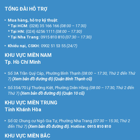
TỔNG ĐÀI HỖ TRỢ
Mua hàng, hỗ trợ kỹ thuật:
*
Tại HCM:
(028) 35 166 166
(08:00 – 17:30)
*
Tại HN:
(024) 6256 1111
(08:00 – 17:30)
*
Tại Nha Trang:
0915 810 810
(07:30 – 17:30)
Khiếu nại, CSKH:
0902 51 53 55
(24/7)
KHU
VỰC MIỀN NAM
Tp. Hồ Chí Minh
Số 3A Trần Quý Cáp, Phường Bình Thạnh
(08:00 – 17:30, Thứ 2 đến Thứ
7)
(
Xem bản đồ đường đi
) (Quận Bình Thạnh cũ)
Số 354/70 Lý Thường Kiệt, Phường Diên Hồng
(08:00 – 17:30, Thứ 2 đến
Thứ 7)
(
Xem bản đồ đường đi
) (Quận 10 cũ)
KHU VỰC MIỀN TRUNG
Tỉnh Khánh Hòa
Số 02 Chung cư Ngô Gia Tự, Phường Nha Trang
(07:30 – 15:30, Thứ 2
đến Thứ 7)
(
Xem bản đồ đường đi
).
Hotline:
0915 810 810
KHU VỰC MIỀN BẮC