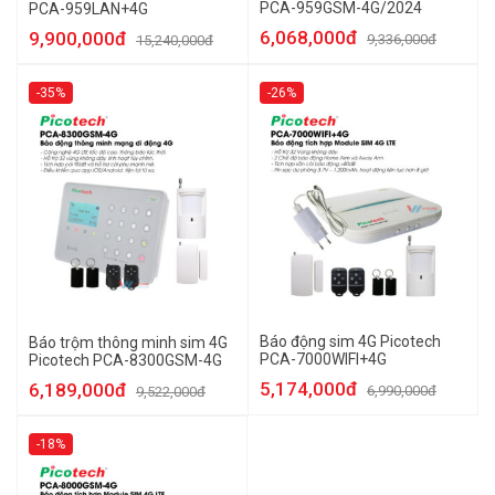
PCA-959GSM-4G/2024
PCA-959LAN+4G
6,068,000đ
9,900,000đ
9,336,000đ
15,240,000đ
-35%
-26%
Báo động sim 4G Picotech
Báo trộm thông minh sim 4G
PCA-7000WIFI+4G
Picotech PCA-8300GSM-4G
5,174,000đ
6,189,000đ
6,990,000đ
9,522,000đ
-18%