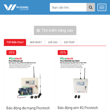
Tìm kiếm nâng cao
TOP BÁN CHẠY
MỚI NHẤT
GIÁ CAO
GIÁ THẤP
-35%
-35%
Báo động sim 4G Picotech
Báo động đa mạng Picotech