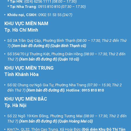
*
Tại HN:
(024) 6256 1111
(08:00 – 17:30)
*
Tại Nha Trang:
0915 810 810
(07:30 – 17:30)
Khiếu nại, CSKH:
0902 51 53 55
(24/7)
KHU
VỰC MIỀN NAM
Tp. Hồ Chí Minh
Số 3A Trần Quý Cáp, Phường Bình Thạnh
(08:00 – 17:30, Thứ 2 đến Thứ
7)
(
Xem bản đồ đường đi
) (Quận Bình Thạnh cũ)
Số 354/70 Lý Thường Kiệt, Phường Diên Hồng
(08:00 – 17:30, Thứ 2 đến
Thứ 7)
(
Xem bản đồ đường đi
) (Quận 10 cũ)
KHU VỰC MIỀN TRUNG
Tỉnh Khánh Hòa
Số 02 Chung cư Ngô Gia Tự, Phường Nha Trang
(07:30 – 15:30, Thứ 2
đến Thứ 7)
(
Xem bản đồ đường đi
).
Hotline:
0915 810 810
KHU VỰC MIỀN BẮC
Tp. Hà Nội
Số 22 Ngõ 19 Kim Đồng, Phường Tương Mai
(08:00 – 17:30, Thứ 2 đến
Thứ 7)
(
Xem bản đồ đường đi
) (Quận Hoàng Mai cũ)
Km17+, QL32, Thôn Cao Trung, Xã Hoài Đức
(Đối diện Khu Đô Thị Tân