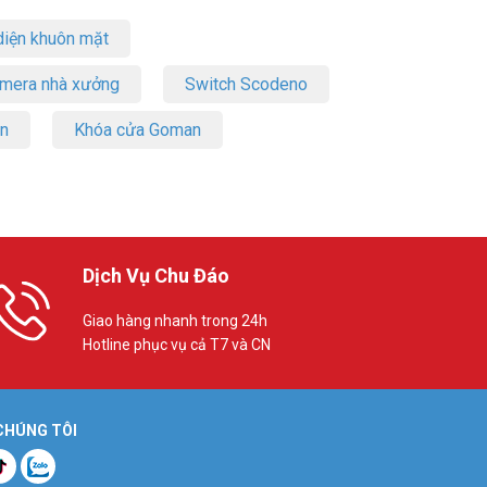
iện khuôn mặt
amera nhà xưởng
Switch Scodeno
on
Khóa cửa Goman
Dịch Vụ Chu Đáo
Giao hàng nhanh trong 24h
Hotline phục vụ cả T7 và CN
 CHÚNG TÔI