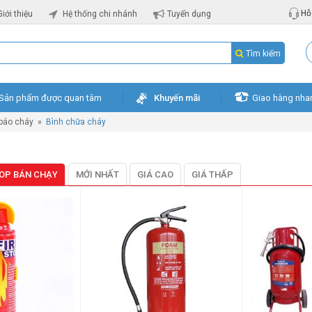
Hỗ 
Giới thiệu
Hệ thống chi nhánh
Tuyển dụng
Tìm kiếm
Sản phẩm được quan tâm
Khuyến mãi
Giao hàng nha
 báo cháy
»
Bình chữa cháy
OP BÁN CHẠY
MỚI NHẤT
GIÁ CAO
GIÁ THẤP