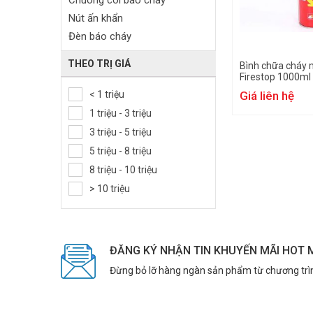
Chuông còi báo cháy
Nút ấn khẩn
Đèn báo cháy
Trung tâm báo cháy
THEO TRỊ GIÁ
Bình chữa cháy m
Bình chữa cháy
Firestop 1000ml
Chai thử khói
< 1 triệu
Giá liên hệ
Đèn báo sự cố dùng trong
1 triệu - 3 triệu
PCCC
3 triệu - 5 triệu
Bóng chữa cháy
5 triệu - 8 triệu
Thiết bị báo cháy tự động
8 triệu - 10 triệu
Phụ kiện báo cháy
> 10 triệu
ĐĂNG KÝ NHẬN TIN KHUYẾN MÃI HOT 
Đừng bỏ lỡ hàng ngàn sản phẩm từ chương trì