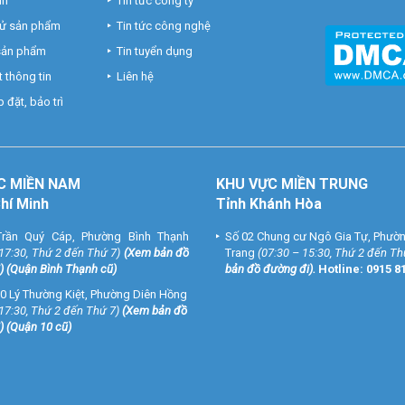
nh
Tin tức công ty
hử sản phẩm
Tin tức công nghệ
 sản phẩm
Tin tuyển dụng
 thông tin
Liên hệ
 đặt, bảo trì
C MIỀN NAM
KHU VỰC MIỀN TRUNG
Chí Minh
Tỉnh Khánh Hòa
rần Quý Cáp, Phường Bình Thạnh
Số 02 Chung cư Ngô Gia Tự, Phườ
 17:30, Thứ 2 đến Thứ 7)
(
Xem bản đồ
Trang
(07:30 – 15:30, Thứ 2 đến Th
) (Quận Bình Thạnh cũ)
bản đồ đường đi
).
Hotline:
0915 8
0 Lý Thường Kiệt, Phường Diên Hồng
 17:30, Thứ 2 đến Thứ 7)
(
Xem bản đồ
) (Quận 10 cũ)