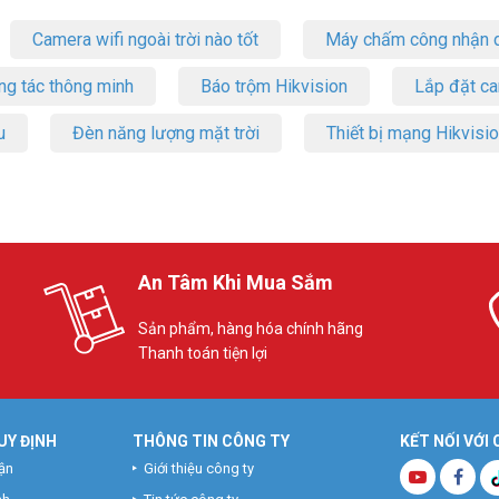
Camera wifi ngoài trời nào tốt
Máy chấm công nhận d
ng tác thông minh
Báo trộm Hikvision
Lắp đặt c
u
Đèn năng lượng mặt trời
Thiết bị mạng Hikvisi
An Tâm Khi Mua Sắm
Sản phẩm, hàng hóa chính hãng
Thanh toán tiện lợi
UY ĐỊNH
THÔNG TIN CÔNG TY
KẾT NỐI VỚI
ận
Giới thiệu công ty