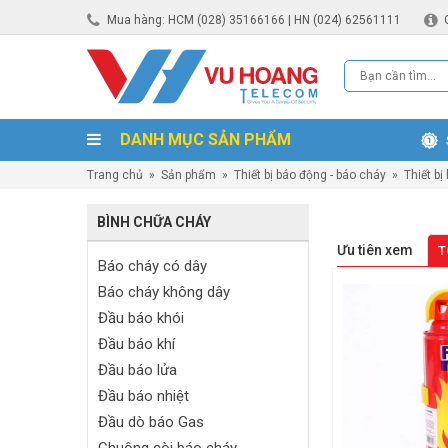
Mua hàng: HCM (028) 35166166 | HN (024) 62561111
DANH MỤC SẢN PHẨM
Trang chủ
»
Sản phẩm
»
Thiết bị báo động - báo cháy
»
Thiết bị
BÌNH CHỮA CHÁY
Ưu tiên xem
T
Báo cháy có dây
Báo cháy không dây
Đầu báo khói
Đầu báo khí
Đầu báo lửa
Đầu báo nhiệt
Đầu dò báo Gas