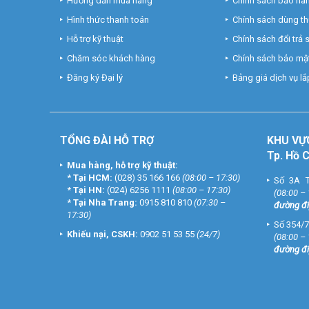
Hướng dẫn mua hàng
Chính sách bảo hà
Hình thức thanh toán
Chính sách dùng t
Hỗ trợ kỹ thuật
Chính sách đổi trả
Chăm sóc khách hàng
Chính sách bảo mật
Đăng ký Đại lý
Bảng giá dịch vụ lắp
TỔNG ĐÀI HỖ TRỢ
KHU
VỰ
Tp. Hồ 
Mua hàng, hỗ trợ kỹ thuật:
*
Tại HCM:
(028) 35 166 166
(08:00 – 17:30)
Số 3A T
*
Tại HN:
(024) 6256 1111
(08:00 – 17:30)
(08:00 –
*
Tại Nha Trang:
0915 810 810
(07:30 –
đường đi
17:30)
Số 354/7
Khiếu nại, CSKH:
0902 51 53 55
(24/7)
(08:00 –
đường đi