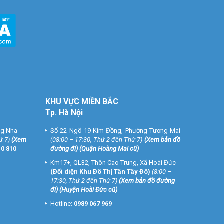
KHU VỰC MIỀN BẮC
Tp. Hà Nội
ng Nha
Số 22 Ngõ 19 Kim Đồng, Phường Tương Mai
ứ 7)
(
Xem
(08:00 – 17:30, Thứ 2 đến Thứ 7)
(
Xem bản đồ
10 810
đường đi
) (Quận Hoàng Mai cũ)
Km17+, QL32, Thôn Cao Trung, Xã Hoài Đức
(Đối diện Khu Đô Thị Tân Tây Đô)
(8:00 –
17:30, Thứ 2 đến Thứ 7)
(
Xem bản đồ đường
đi
) (Huyện Hoài Đức cũ)
Hotline:
0989 067 969