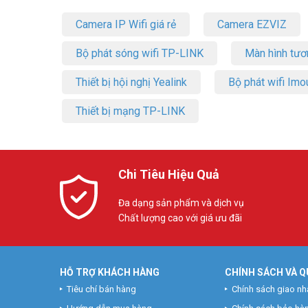
Camera IP Wifi giá rẻ
Camera EZVIZ
Bộ phát sóng wifi TP-LINK
Màn hình tươ
Thiết bị hội nghị Yealink
Bộ phát wifi Imo
Thiết bị mạng TP-LINK
Chi Tiêu Hiệu Quả
Đa dạng sản phẩm và dịch vụ
Chất lượng cao với giá ưu đãi
HỖ TRỢ KHÁCH HÀNG
CHÍNH SÁCH VÀ Q
Tiêu chí bán hàng
Chính sách giao nh