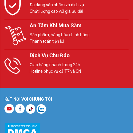
Đa dạng sản phẩm và dịch vụ
Chất lượng cao với giá ưu đãi
An Tâm Khi Mua Sắm
Sản phẩm, hàng hóa chính hãng
Thanh toán tiện lợi
Dịch Vụ Chu Đáo
Giao hàng nhanh trong 24h
Hotline phục vụ cả T7 và CN
KẾT NỐI VỚI CHÚNG TÔI