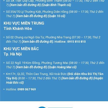
Số 3A Trần Quý Cáp, Phường Bình Thạnh
(08:00 – 17:30, Thứ 2 đến Thứ
7)
(
Xem bản đồ đường đi
) (Quận Bình Thạnh cũ)
Số 354/70 Lý Thường Kiệt, Phường Diên Hồng
(08:00 – 17:30, Thứ 2 đến
Thứ 7)
(
Xem bản đồ đường đi
) (Quận 10 cũ)
KHU VỰC MIỀN TRUNG
Tỉnh Khánh Hòa
Số 02 Chung cư Ngô Gia Tự, Phường Nha Trang
(07:30 – 17:30, Thứ 2
đến Thứ 7)
(
Xem bản đồ đường đi
).
Hotline:
0915 810 810
KHU VỰC MIỀN BẮC
Tp. Hà Nội
Số 22 Ngõ 19 Kim Đồng, Phường Tương Mai
(08:00 – 17:30, Thứ 2 đến
Thứ 7)
(
Xem bản đồ đường đi
) (Quận Hoàng Mai cũ)
Km17+, QL32, Thôn Cao Trung, Xã Hoài Đức
(Đối diện Khu Đô Thị Tân
Tây Đô)
(8:00 – 17:30, Thứ 2 đến Thứ 7)
(
Xem bản đồ đường đi
) (Huyện
Hoài Đức cũ)
Hotline:
0989 067 969