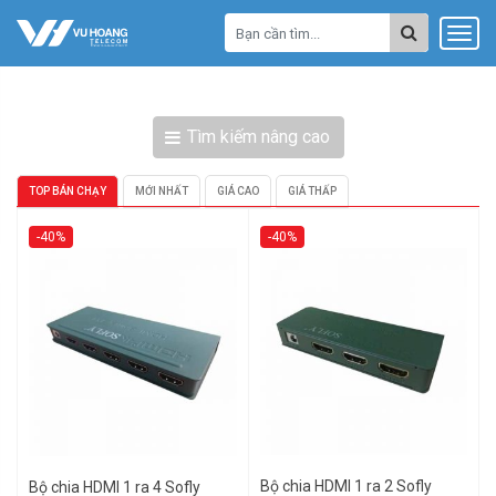
Tìm kiếm nâng cao
TOP BÁN CHẠY
MỚI NHẤT
GIÁ CAO
GIÁ THẤP
-40%
-40%
Bộ chia HDMI 1 ra 2 Sofly
Bộ chia HDMI 1 ra 4 Sofly