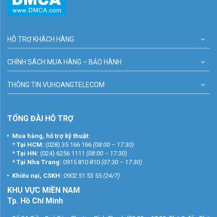
HỖ TRỢ KHÁCH HÀNG
CHÍNH SÁCH MUA HÀNG – BẢO HÀNH
THÔNG TIN VUHOANGTELECOM
TỔNG ĐÀI HỖ TRỢ
Mua hàng, hỗ trợ kỹ thuật:
*
Tại HCM:
(028) 35 166 166
(08:00 – 17:30)
*
Tại HN:
(024) 6256 1111
(08:00 – 17:30)
*
Tại Nha Trang:
0915 810 810
(07:30 – 17:30)
Khiếu nại, CSKH:
0902 51 53 55
(24/7)
KHU
VỰC MIỀN NAM
Tp. Hồ Chí Minh