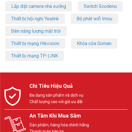
Lắp đặt camera nhà xưởng
Switch Scodeno
Thiết bị hội nghị Yealink
Bộ phát wifi Imou
Đèn năng lượng mặt trời
Thiết bị mạng Hikvision
Khóa cửa Goman
Thiết bị mạng TP-LINK
Chi Tiêu Hiệu Quả
Đa dạng sản phẩm và dịch vụ
Chất lượng cao với giá ưu đãi
An Tâm Khi Mua Sắm
Sản phẩm, hàng hóa chính hãng
Thanh toán tiện lợi