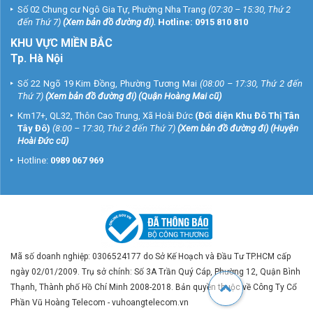
Số 02 Chung cư Ngô Gia Tự, Phường Nha Trang
(07:30 – 15:30, Thứ 2
đến Thứ 7)
(
Xem bản đồ đường đi
).
Hotline:
0915 810 810
KHU VỰC MIỀN BẮC
Tp. Hà Nội
Số 22 Ngõ 19 Kim Đồng, Phường Tương Mai
(08:00 – 17:30, Thứ 2 đến
Thứ 7)
(
Xem bản đồ đường đi
) (Quận Hoàng Mai cũ)
Km17+, QL32, Thôn Cao Trung, Xã Hoài Đức
(Đối diện Khu Đô Thị Tân
Tây Đô)
(8:00 – 17:30, Thứ 2 đến Thứ 7)
(
Xem bản đồ đường đi
) (Huyện
Hoài Đức cũ)
Hotline:
0989 067 969
Mã số doanh nghiệp: 0306524177 do Sở Kế Hoạch và Đầu Tư TP.HCM cấp
ngày 02/01/2009. Trụ sở chính: Số 3A Trần Quý Cáp, Phường 12, Quận Bình
Thạnh, Thành phố Hồ Chí Minh 2008-2018. Bản quyền thuộc về Công Ty Cổ
Phần Vũ Hoàng Telecom - vuhoangtelecom.vn