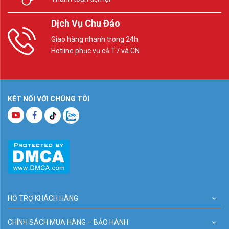
Dịch Vụ Chu Đáo
Giao hàng nhanh trong 24h
Hotline phục vụ cả T7 và CN
KẾT NỐI VỚI CHÚNG TÔI
HỖ TRỢ KHÁCH HÀNG
CHÍNH SÁCH MUA HÀNG – BẢO HÀNH