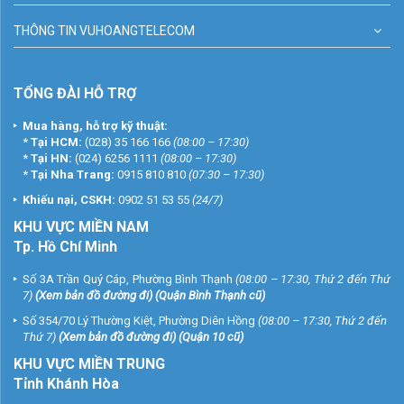
THÔNG TIN VUHOANGTELECOM
TỔNG ĐÀI HỖ TRỢ
Mua hàng, hỗ trợ kỹ thuật:
*
Tại HCM:
(028) 35 166 166
(08:00 – 17:30)
*
Tại HN:
(024) 6256 1111
(08:00 – 17:30)
*
Tại Nha Trang:
0915 810 810
(07:30 – 17:30)
Khiếu nại, CSKH:
0902 51 53 55
(24/7)
KHU
VỰC MIỀN NAM
Tp. Hồ Chí Minh
Số 3A Trần Quý Cáp, Phường Bình Thạnh
(08:00 – 17:30, Thứ 2 đến Thứ
7)
(
Xem bản đồ đường đi
) (Quận Bình Thạnh cũ)
Số 354/70 Lý Thường Kiệt, Phường Diên Hồng
(08:00 – 17:30, Thứ 2 đến
Thứ 7)
(
Xem bản đồ đường đi
) (Quận 10 cũ)
KHU VỰC MIỀN TRUNG
Tỉnh Khánh Hòa