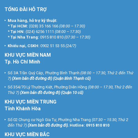
TỔNG ĐÀI HỖ TRỢ
Mua hàng, hỗ trợ kỹ thuật:
*
Tại HCM:
(028) 35 166 166
(08:00 – 17:30)
*
Tại HN:
(024) 6256 1111
(08:00 – 17:30)
*
Tại Nha Trang:
0915 810 810
(07:30 – 17:30)
Khiếu nại, CSKH:
0902 51 53 55
(24/7)
KHU
VỰC MIỀN NAM
Tp. Hồ Chí Minh
Số 3A Trần Quý Cáp, Phường Bình Thạnh
(08:00 – 17:30, Thứ 2 đến Thứ
7)
(
Xem bản đồ đường đi
) (Quận Bình Thạnh cũ)
Số 354/70 Lý Thường Kiệt, Phường Diên Hồng
(08:00 – 17:30, Thứ 2 đến
Thứ 7)
(
Xem bản đồ đường đi
) (Quận 10 cũ)
KHU VỰC MIỀN TRUNG
Tỉnh Khánh Hòa
Số 02 Chung cư Ngô Gia Tự, Phường Nha Trang
(07:30 – 15:30, Thứ 2
đến Thứ 7)
(
Xem bản đồ đường đi
).
Hotline:
0915 810 810
KHU VỰC MIỀN BẮC