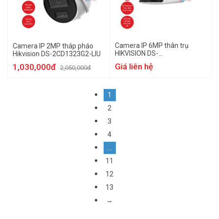
Camera IP 6MP thân trụ
Camera IP 2MP tháp pháo
HIKVISION DS-
Hikvision DS-2CD1323G2-LIU
2CD1T67G2HP-LIUF/SRB
Giá liên hệ
1,030,000đ
2,050,000đ
1
2
3
4
…
11
12
13
→