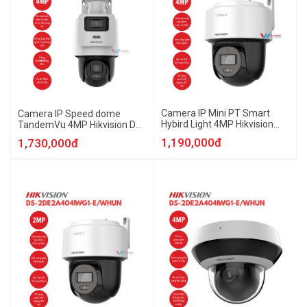
Camera IP Mini PT Smart
Camera IP Speed dome
Hybird Light 4MP Hikvision
TandemVu 4MP Hikvision DS-
DS-2DE2C400MWG-EHUN
2SE2C400MWG-E/14HUN
1,190,000đ
1,730,000đ