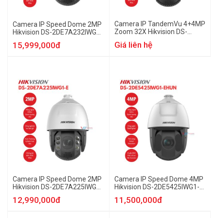
Camera IP TandemVu 4+4MP
Camera IP Speed Dome 2MP
Zoom 32X Hikvision DS-
Hikvision DS-2DE7A232IWG1-
2SE7C432MW-AEBHUN
EHUN
Giá liên hệ
15,999,000đ
Camera IP Speed Dome 2MP
Camera IP Speed Dome 4MP
Hikvision DS-2DE7A225IWG1-
Hikvision DS-2DE5425IWG1-
EHUN
EHUN
12,990,000đ
11,500,000đ