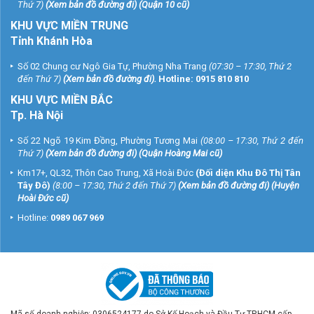
Thứ 7)
(
Xem bản đồ đường đi
) (Quận 10 cũ)
KHU VỰC MIỀN TRUNG
Tỉnh Khánh Hòa
Số 02 Chung cư Ngô Gia Tự, Phường Nha Trang
(07:30 – 17:30, Thứ 2
đến Thứ 7)
(
Xem bản đồ đường đi
).
Hotline:
0915 810 810
KHU VỰC MIỀN BẮC
Tp. Hà Nội
Số 22 Ngõ 19 Kim Đồng, Phường Tương Mai
(08:00 – 17:30, Thứ 2 đến
Thứ 7)
(
Xem bản đồ đường đi
) (Quận Hoàng Mai cũ)
Km17+, QL32, Thôn Cao Trung, Xã Hoài Đức
(Đối diện Khu Đô Thị Tân
Tây Đô)
(8:00 – 17:30, Thứ 2 đến Thứ 7)
(
Xem bản đồ đường đi
) (Huyện
Hoài Đức cũ)
Hotline:
0989 067 969