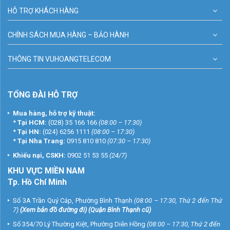
HỖ TRỢ KHÁCH HÀNG
CHÍNH SÁCH MUA HÀNG – BẢO HÀNH
THÔNG TIN VUHOANGTELECOM
TỔNG ĐÀI HỖ TRỢ
Mua hàng, hỗ trợ kỹ thuật:
*
Tại HCM:
(028) 35 166 166
(08:00 – 17:30)
*
Tại HN:
(024) 6256 1111
(08:00 – 17:30)
*
Tại Nha Trang:
0915 810 810
(07:30 – 17:30)
Khiếu nại, CSKH:
0902 51 53 55
(24/7)
KHU
VỰC MIỀN NAM
Tp. Hồ Chí Minh
Số 3A Trần Quý Cáp, Phường Bình Thạnh
(08:00 – 17:30, Thứ 2 đến Thứ
7)
(
Xem bản đồ đường đi
) (Quận Bình Thạnh cũ)
Số 354/70 Lý Thường Kiệt, Phường Diên Hồng
(08:00 – 17:30, Thứ 2 đến