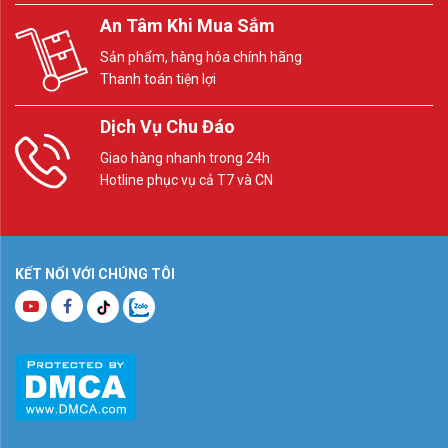
An Tâm Khi Mua Sắm
Sản phẩm, hàng hóa chính hãng
Thanh toán tiện lợi
Dịch Vụ Chu Đáo
Giao hàng nhanh trong 24h
Hotline phục vụ cả T7 và CN
KẾT NỐI VỚI CHÚNG TÔI