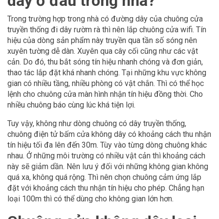
dây ở đâu trong nhà?
Trong trường hợp trong nhà có đường dây của chuông cửa
truyền thống đi dây rườm rà thì nên lắp chuông cửa wifi. Tín
hiệu của dòng sản phẩm này truyền qua tần số sóng nên
xuyên tường dễ dàn. Xuyên qua cây cối cũng như các vật
cản. Do đó, thu bắt sóng tín hiệu nhanh chóng và đơn giản,
thao tác lắp đặt khá nhanh chóng. Tại những khu vực không
gian có nhiều tầng, nhiều phòng có vật chắn. Thì có thể học
lệnh cho chuông cửa màn hình nhận tín hiệu đồng thời. Cho
nhiều chuông báo cùng lúc khá tiện lợi.
Tuy vậy, không như dòng chuông có dây truyền thống,
chuông điện tử bấm cửa không dây có khoảng cách thu nhận
tín hiệu tối đa lên đến 30m. Tùy vào từng dòng chuông khác
nhau. Ở những môi trường có nhiều vật cản thì khoảng cách
này sẽ giảm dần. Nên lưu ý đối với những không gian không
quá xa, không quá rộng. Thì nên chọn chuông cảm ứng lắp
đặt với khoảng cách thu nhận tín hiệu cho phép. Chẳng hạn
loại 100m thì có thể dùng cho không gian lớn hơn.