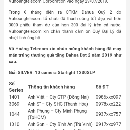
Vuhoangtelecom Corporation vào ngày 29/07/2019.
Trong 6 tháng diễn ra CTKM Dahua Quý 2 do
Vuhoangtelecom tổ chức đã thành công tốt đẹp với hơn
3000 phiếu tham dự của hơn 300 đại lý trên cả nước.
Vuhoangtelecom xin chân thành cảm ơn Quý Đại Lý đã
nhiệt tình ủng hộ.
Vũ Hoàng Telecom xin chúc mừng khách hàng đã may
mắn trúng thưởng quà tặng Dahua Đợt 2 năm 2019 như
sau:
Giải SILVER: 10 camera Starlight 1230SLP
Số
Thông tin khách hàng
Số ĐT
Series
1401
Anh Việt – Cty GTP (Đồng Nai)
0986xxx097
3069
Anh Sĩ – Cty SHC (Thanh Hóa)
0978xxx222
Anh Phụng – Cty Minh Phụng
1044
0937xxx757
(TpHCM)
1310
Anh Sơn – Cty Bình An (Trà Vinh)
0917xxx977