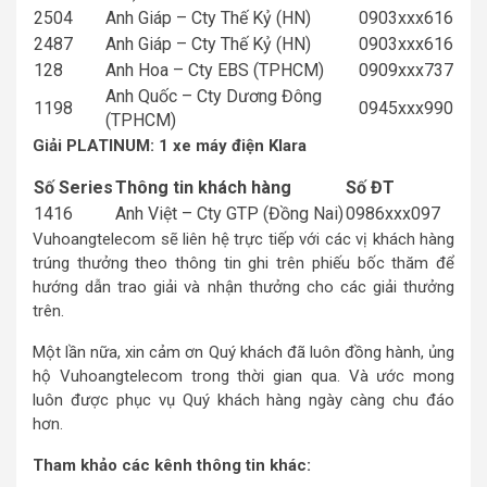
2504
Anh Giáp – Cty Thế Kỷ (HN)
0903xxx616
2487
Anh Giáp – Cty Thế Kỷ (HN)
0903xxx616
128
Anh Hoa – Cty EBS (TPHCM)
0909xxx737
Anh Quốc – Cty Dương Đông
1198
0945xxx990
(TPHCM)
Giải PLATINUM: 1 xe máy điện Klara
Số Series
Thông tin khách hàng
Số ĐT
1416
Anh Việt – Cty GTP (Đồng Nai)
0986xxx097
Vuhoangtelecom sẽ liên hệ trực tiếp với các vị khách hàng
trúng thưởng theo thông tin ghi trên phiếu bốc thăm để
hướng dẫn trao giải và nhận thưởng cho các giải thưởng
trên.
Một lần nữa, xin cảm ơn Quý khách đã luôn đồng hành, ủng
hộ Vuhoangtelecom trong thời gian qua. Và ước mong
luôn được phục vụ Quý khách hàng ngày càng chu đáo
hơn.
Tham khảo các kênh thông tin khác: