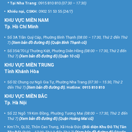
*
Tại Nha Trang:
0915 810 810
(07:30 – 17:30)
Khiếu nại, CSKH:
0902 51 53 55
(24/7)
KHU
VỰC MIỀN NAM
Tp. Hồ Chí Minh
Số 3A Trần Quý Cáp, Phường Bình Thạnh
(08:00 – 17:30, Thứ 2 đến Thứ
7)
(
Xem bản đồ đường đi
) (Quận Bình Thạnh cũ)
Số 354/70 Lý Thường Kiệt, Phường Diên Hồng
(08:00 – 17:30, Thứ 2 đến
Thứ 7)
(
Xem bản đồ đường đi
) (Quận 10 cũ)
KHU VỰC MIỀN TRUNG
Tỉnh Khánh Hòa
Số 02 Chung cư Ngô Gia Tự, Phường Nha Trang
(07:30 – 15:30, Thứ 2
đến Thứ 7)
(
Xem bản đồ đường đi
).
Hotline:
0915 810 810
KHU VỰC MIỀN BẮC
Tp. Hà Nội
Số 22 Ngõ 19 Kim Đồng, Phường Tương Mai
(08:00 – 17:30, Thứ 2 đến
Thứ 7)
(
Xem bản đồ đường đi
) (Quận Hoàng Mai cũ)
Km17+, QL32, Thôn Cao Trung, Xã Hoài Đức
(Đối diện Khu Đô Thị Tân