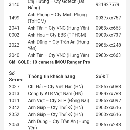
Chị Hương – Cty Gotech (Đà
3140
931927579
Nẵng)
Anh Phụng – Cty Minh Phụng
1499
0937xxx757
(TpHCM)
2041
Anh Tân – Cty VNC (Hưng Yên)
0983xxx663
0002
Anh Hoa – Cty EBS (TPHCM)
0909xxx737
Anh Dũng – Cty Trần An (Hưng
2022
0986xxx248
Yên)
2040
Anh Tân – Cty VNC (Hưng Yên)
0983xxx663
Giải GOLD: 10 camera IMOU
Ranger Pro
Số
Thông tin khách hàng
Số ĐT
Series
2037
Chị Hải – Cty Việt Hàn (HN)
0386xxx088
3013
Công ty ATB Việt Nam (HN)
0989xxx788
1011
Anh Việt – Cty GTP (Đồng Nai)
0986xxx097
2342
Anh Giáp – Cty Thế Kỷ (HN)
0903xxx616
2352
Anh Giáp – Cty Thế Kỷ (HN)
0903xxx616
Anh Dũng – Cty Trần An (Hưng
2053
0986xxx248
Yên)