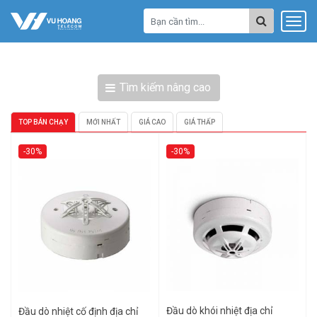
Tìm kiếm nâng cao
TOP BÁN CHẠY
MỚI NHẤT
GIÁ CAO
GIÁ THẤP
-30%
-30%
Đầu dò khói nhiệt địa chỉ
Đầu dò nhiệt cố định địa chỉ