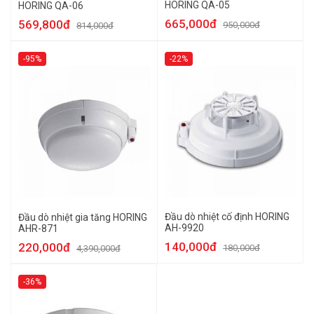
HORING QA-05
HORING QA-06
665,000đ
569,800đ
950,000đ
814,000đ
-95%
-22%
Đầu dò nhiệt cố định HORING
Đầu dò nhiệt gia tăng HORING
AH-9920
AHR-871
140,000đ
220,000đ
180,000đ
4,390,000đ
-36%