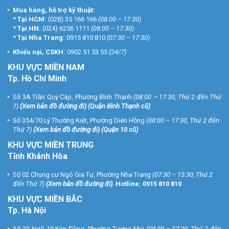
Mua hàng, hỗ trợ kỹ thuật:
*
Tại HCM:
(028) 35 166 166
(08:00 – 17:30)
*
Tại HN:
(024) 6256 1111
(08:00 – 17:30)
*
Tại Nha Trang:
0915 810 810
(07:30 – 17:30)
Khiếu nại, CSKH:
0902 51 53 55
(24/7)
KHU
VỰC MIỀN NAM
Tp. Hồ Chí Minh
Số 3A Trần Quý Cáp, Phường Bình Thạnh
(08:00 – 17:30, Thứ 2 đến Thứ
7)
(
Xem bản đồ đường đi
) (Quận Bình Thạnh cũ)
Số 354/70 Lý Thường Kiệt, Phường Diên Hồng
(08:00 – 17:30, Thứ 2 đến
Thứ 7)
(
Xem bản đồ đường đi
) (Quận 10 cũ)
KHU VỰC MIỀN TRUNG
Tỉnh Khánh Hòa
Số 02 Chung cư Ngô Gia Tự, Phường Nha Trang
(07:30 – 15:30, Thứ 2
đến Thứ 7)
(
Xem bản đồ đường đi
).
Hotline:
0915 810 810
KHU VỰC MIỀN BẮC
Tp. Hà Nội
Số 22 Ngõ 19 Kim Đồng, Phường Tương Mai
(08:00 – 17:30, Thứ 2 đến