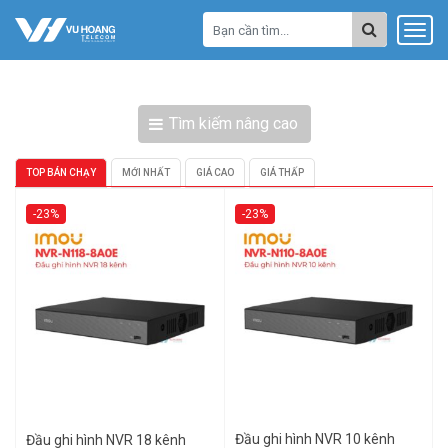
Tìm kiếm nâng cao
TOP BÁN CHẠY
MỚI NHẤT
GIÁ CAO
GIÁ THẤP
-23%
-23%
Đầu ghi hình NVR 10 kênh
Đầu ghi hình NVR 18 kênh