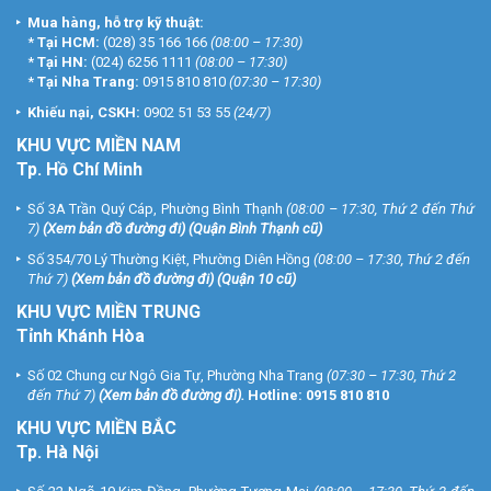
Mua hàng, hỗ trợ kỹ thuật:
*
Tại HCM:
(028) 35 166 166
(08:00 – 17:30)
*
Tại HN:
(024) 6256 1111
(08:00 – 17:30)
*
Tại Nha Trang:
0915 810 810
(07:30 – 17:30)
Khiếu nại, CSKH:
0902 51 53 55
(24/7)
KHU
VỰC MIỀN NAM
Tp. Hồ Chí Minh
Số 3A Trần Quý Cáp, Phường Bình Thạnh
(08:00 – 17:30, Thứ 2 đến Thứ
7)
(
Xem bản đồ đường đi
) (Quận Bình Thạnh cũ)
Số 354/70 Lý Thường Kiệt, Phường Diên Hồng
(08:00 – 17:30, Thứ 2 đến
Thứ 7)
(
Xem bản đồ đường đi
) (Quận 10 cũ)
KHU VỰC MIỀN TRUNG
Tỉnh Khánh Hòa
Số 02 Chung cư Ngô Gia Tự, Phường Nha Trang
(07:30 – 17:30, Thứ 2
đến Thứ 7)
(
Xem bản đồ đường đi
).
Hotline:
0915 810 810
KHU VỰC MIỀN BẮC
Tp. Hà Nội