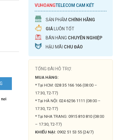
VUHOANG
TELECOM CAM KẾT
SẢN PHẨM
CHÍNH HÃNG
GIÁ
LUÔN TỐT
BÁN HÀNG
CHUYÊN NGHIỆP
HẬU MÃI
CHU ĐÁO
TỔNG ĐÀI HỖ TRỢ:
MUA HÀNG:
NG
* Tại HCM:
028 35 166 166
(08:00 –
17:30, T2-T7)
 nơi
* Tại HÀ NỘI:
024 6256 1111
(08:00 –
17:30, T2-T7)
* Tại NHA TRANG:
0915 810 810
(08:00
– 17:30, T2-T7)
KHIẾU NẠI:
0902 51 53 55 (24/7)