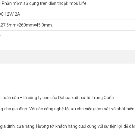
– Phần mềm sử dụng trên điện thoại: Imou Life
DC 12V/ 2A
227.5mm×260mm×45.0mm.
–
họn đúng dung lượng lưu trữ cho khách
 năm qua. Kỹ thuật viên khảo sát số camera thực tế trước khi đề xuất ổ
. Bạn có thể xem thêm
Danh sách camera ip IMOU tương thích
trước kh
h toàn cầu – là công ty con của Dahua xuất xứ từ Trung Quốc.
R 18 kênh IMOU NVR-N118-8A0E
ng cho gia đình. Với các công nghệ tối ưu cho việc giám sát và phát hiện
g LAN với chức năng Auto Pairing.
 đến 8MP
MP@30fps
ia đình, cửa hàng. Hướng tới khách hàng cuối cùng với sự tiện lợi, dễ dàn