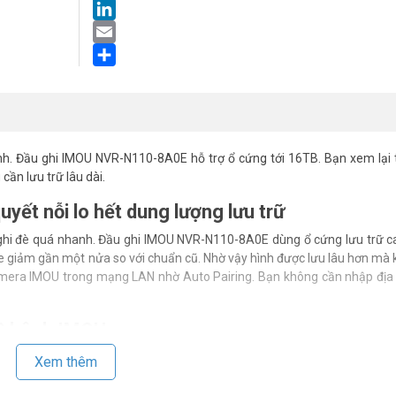
LinkedIn
Email
Share
nh. Đầu ghi IMOU NVR-N110-8A0E hỗ trợ ổ cứng tới 16TB. Bạn xem lại 
cần lưu trữ lâu dài.
ết nỗi lo hết dung lượng lưu trữ
ị ghi đè quá nhanh. Đầu ghi IMOU NVR-N110-8A0E dùng ổ cứng lưu trữ 
ile giảm gần một nửa so với chuẩn cũ. Nhờ vậy hình được lưu lâu hơn mà
mera IMOU trong mạng LAN nhờ Auto Pairing. Bạn không cần nhập địa 
10 kênh IMOU
. Băng thông 90Mbps giúp hình không giật khi mở nhiều kênh. Đầu ghi 
Xem thêm
hể xem lại 4 kênh song song với tốc độ tua 16 lần. Gọi HOTLINE 1900 9
p hơn.