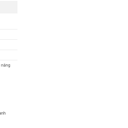
c năng
hanh