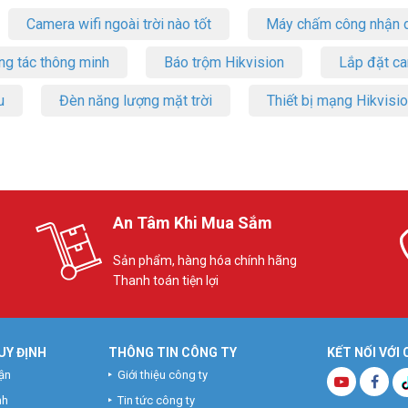
Camera wifi ngoài trời nào tốt
Máy chấm công nhận d
ng tác thông minh
Báo trộm Hikvision
Lắp đặt c
u
Đèn năng lượng mặt trời
Thiết bị mạng Hikvisi
An Tâm Khi Mua Sắm
Sản phẩm, hàng hóa chính hãng
Thanh toán tiện lợi
UY ĐỊNH
THÔNG TIN CÔNG TY
KẾT NỐI VỚI
ận
Giới thiệu công ty
nh
Tin tức công ty