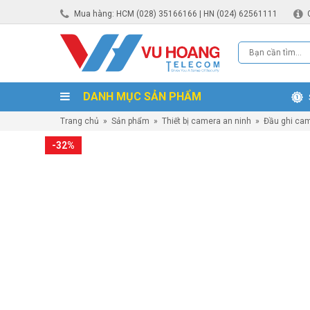
Mua hàng: HCM (028) 35166166 | HN (024) 62561111
DANH MỤC SẢN PHẨM
Trang chủ
»
Sản phẩm
»
Thiết bị camera an ninh
»
Đầu ghi ca
-32%