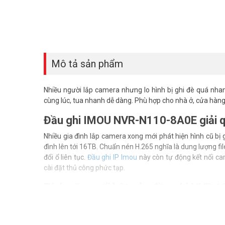
Mô tả sản phẩm
Nhiều người lắp camera nhưng lo hình bị ghi đè quá nha
cùng lúc, tua nhanh dễ dàng. Phù hợp cho nhà ở, cửa hàng 
Đầu ghi IMOU NVR-N110-8A0E giải quy
Nhiều gia đình lắp camera xong mới phát hiện hình cũ b
đình lên tới 16TB. Chuẩn nén H.265 nghĩa là dung lượng f
đổi ổ liên tục.
Đầu ghi IP Imou
này còn tự động kết nối ca
cài đặt thủ công phức tạp.
Tính năng nổi bật của đầu ghi NVR 
Thiết bị hỗ trợ 10 camera IP hoạt động ổn định cùng lúc
IMOU còn tích hợp mic và loa đàm thoại 2 chiều. Bạn có t
miễn phí nếu bạn cần tư vấn dòng đầu ghi AI IMOU cao cấ