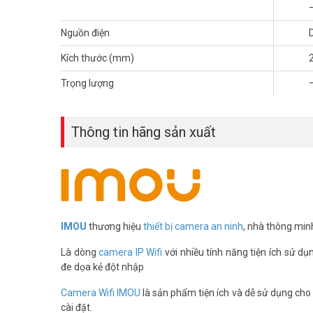
Nguồn điện
Kích thước (mm)
Trọng lượng
Thông tin hãng sản xuất
Vũ Hoàng Telecom – 16 năm tư vấn c
Vũ Hoàng Telecom
tư vấn giải pháp lưu trữ camera hơn 16
vậy khách không mua dư hoặc thiếu dung lượng cần thiết
IMOU
thương hiệu
thiết bị camera an ninh
, nhà thông min
Thông số kỹ thuật đầu ghi hình NV
Là dòng
camera IP Wifi
với nhiều tính năng tiện ích sử dụ
– Tự động tìm kiếm và kết nối với camera IMOU trong mạn
đe dọa kẻ đột nhập
– Băng thông 90Mbps, hỗ trợ camera vớ độ phân giải lên
– Khả năng giải mã: 4 kênh 8MP@15fps hoặc 4 kênh 5
Camera Wifi IMOU
là sản phẩm tiện ích và dễ sử dụng cho g
– Tích hợp Mic và Loa, hỗ trợ đàm thoại 2 chiều
cài đặt.