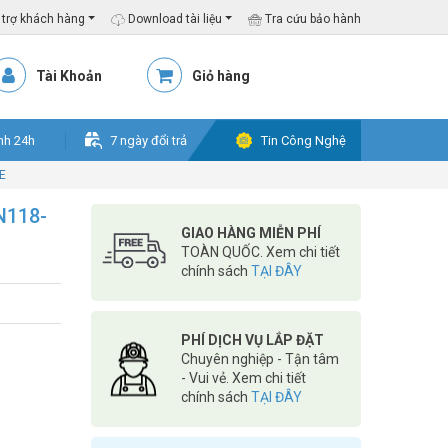
trợ khách hàng
Download tài liệu
Tra cứu bảo hành
Tài Khoản
Giỏ hàng
nh 24h
7 ngày đổi trả
Tin Công Nghệ
E
N118-
GIAO HÀNG MIỄN PHÍ
TOÀN QUỐC. Xem chi tiết
chính sách
TẠI ĐÂY
PHÍ DỊCH VỤ LẮP ĐẶT
Chuyên nghiệp - Tận tâm
- Vui vẻ. Xem chi tiết
chính sách
TẠI ĐÂY