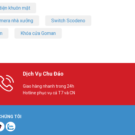
iện khuôn mặt
amera nhà xưởng
Switch Scodeno
on
Khóa cửa Goman
Dịch Vụ Chu Đáo
Giao hàng nhanh trong 24h
Hotline phục vụ cả T7 và CN
 CHÚNG TÔI