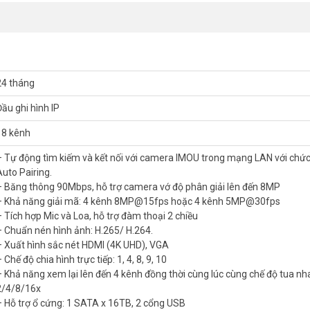
24 tháng
Đầu ghi hình IP
18 kênh
– Tự động tìm kiếm và kết nối với camera IMOU trong mạng LAN với chứ
Auto Pairing.
– Băng thông 90Mbps, hỗ trợ camera vớ độ phân giải lên đến 8MP
– Khả năng giải mã: 4 kênh 8MP@15fps hoặc 4 kênh 5MP@30fps
– Tích hợp Mic và Loa, hỗ trợ đàm thoại 2 chiều
– Chuẩn nén hình ảnh: H.265/ H.264.
– Xuất hình sắc nét HDMI (4K UHD), VGA
 Chế độ chia hình trực tiếp: 1, 4, 8, 9, 10
– Khả năng xem lại lên đến 4 kênh đồng thời cùng lúc cùng chế độ tua n
2/4/8/16x
– Hỗ trợ ổ cứng: 1 SATA x 16TB, 2 cổng USB