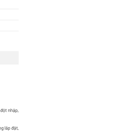
 cứng. Nhờ
i mua.
 đột nhập,
g lắp đặt,