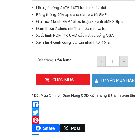
Hỗ trợ ổ cứng SATA 16TB lưu hình lâu dài
Băng thông 90Mbps cho camera tới 8MP
Giải mã 4 kênh 8MP 15fps hoặc 4 kênh 5MP 30fps
Đàm thoại 2 chiều nhờ tích hợp mic và loa
Xuất hình HDMI 4K UHD sắc nét và cổng VGA
Xem lại 4 kênh cùng lúc, tua nhanh tới 16 lần
Đầu
Tình trạng:
Còn hàng
-
+
ghi
hình
NVR
18
CHỌN MUA
TƯ VẤN MUA HÀ
kênh
IMOU
NVR-
* Đặt Mua Online -
Giao Hàng COD kiểm hàng & thanh toán tận
N118-
8A0E
số
lượng
Facebook
Twitter
Pinterest
Share
Post