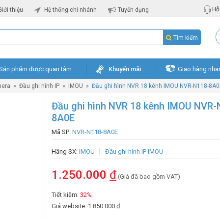
Hỗ 
Giới thiệu
Hệ thống chi nhánh
Tuyển dụng
Tìm kiếm
Sản phẩm được quan tâm
Khuyến mãi
Giao hàng nha
mera
»
Đầu ghi hình IP
»
IMOU
»
Đầu ghi hình NVR 18 kênh IMOU NVR-N118-8A0
Đầu ghi hình NVR 18 kênh IMOU NVR-
8A0E
Mã SP:
NVR-N118-8A0E
Hãng SX:
IMOU
Đầu ghi hình IP IMOU
1.250.000
đ
(Giá đã bao gồm VAT)
Tiết kiệm:
32%
Giá website: 1.850.000
đ