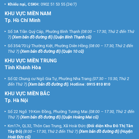
Khiếu nại, CSKH:
0902 51 53 55
(24/7)
KHU
VỰC MIỀN NAM
Tp. Hồ Chí Minh
Số 3A Trần Quý Cáp, Phường Bình Thạnh
(08:00 – 17:30, Thứ 2 đến Thứ
7)
(
Xem bản đồ đường đi
) (Quận Bình Thạnh cũ)
Số 354/70 Lý Thường Kiệt, Phường Diên Hồng
(08:00 – 17:30, Thứ 2 đến
Thứ 7)
(
Xem bản đồ đường đi
) (Quận 10 cũ)
KHU VỰC MIỀN TRUNG
Tỉnh Khánh Hòa
Số 02 Chung cư Ngô Gia Tự, Phường Nha Trang
(07:30 – 15:30, Thứ 2
đến Thứ 7)
(
Xem bản đồ đường đi
).
Hotline:
0915 810 810
KHU VỰC MIỀN BẮC
Tp. Hà Nội
Số 22 Ngõ 19 Kim Đồng, Phường Tương Mai
(08:00 – 17:30, Thứ 2 đến
Thứ 7)
(
Xem bản đồ đường đi
) (Quận Hoàng Mai cũ)
Km17+, QL32, Thôn Cao Trung, Xã Hoài Đức
(Đối diện Khu Đô Thị Tân
Tây Đô)
(8:00 – 17:30, Thứ 2 đến Thứ 7)
(
Xem bản đồ đường đi
) (Huyện
Hoài Đức cũ)