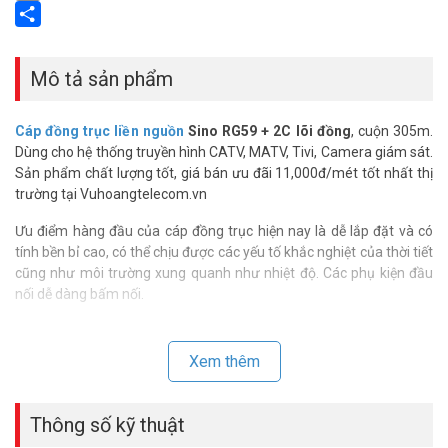
Email
Share
Mô tả sản phẩm
Cáp đồng trục liền nguồn
Sino RG59 + 2C lõi đồng
, cuộn 305m.
Dùng cho hệ thống truyền hình CATV, MATV, Tivi, Camera giám sát.
Sản phẩm chất lượng tốt, giá bán ưu đãi 11,000đ/mét tốt nhất thị
trường tại Vuhoangtelecom.vn
Ưu điểm hàng đầu của cáp đồng trục hiện nay là dễ lắp đặt và có
tính bền bỉ cao, có thể chịu được các yếu tố khắc nghiệt của thời tiết
cũng như môi trường xung quanh như nhiệt độ. Các phụ kiện đầu
nối dễ dàng bấm nối.
*** Xem thêm:
Cáp đồng trục là gì? Cáp đồng trục có bao nhiêu
loại?
Xem thêm
Thông số kỹ thuật cáp đồng trục liền
nguồn Sino RG59 + 2C lõi đồng
Thông số kỹ thuật