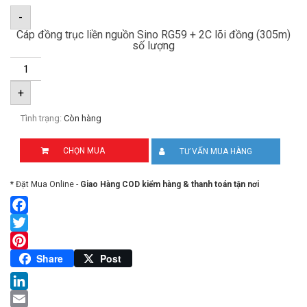
-
Cáp đồng trục liền nguồn Sino RG59 + 2C lõi đồng (305m)
số lượng
+
Tình trạng:
Còn hàng
CHỌN MUA
TƯ VẤN MUA HÀNG
* Đặt Mua Online -
Giao Hàng COD kiểm hàng & thanh toán tận nơi
Facebook
Twitter
Pinterest
Share
Post
LinkedIn