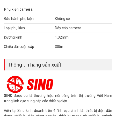
– Cuộn: 305m
– Dây lõi được làm bằng đồng 18 AWG
Phụ kiện camera
– Đường kính 1.02mm.
– Mã SP: RG59/CCS+2Cx0.4/SN-Đồng
Bảo hành phụ kiện
Không có
– Ứng dụng: Chuyên dùng cho camera quan sát TVI, AHD, CVI,
ANALOG cho hình ảnh tốt, Cáp truyền tín hiệu chính xác cao dùng
Loại phụ kiện
Dây cáp camera
cho TV, CATV,MATV, Video, Radio, và các thiết bị truyền dẫn, điều
Đường kính
1.02mm
khiển…
– Hãng sản xuất : SINO
Chiều dài cuộn cáp
305m
– Xuất xứ : Việt Nam
*** Xem thêm:
Phân biệt dây cáp lõi CCA, CCS, BC chính hãng,
Thông tin hãng sản xuất
chất lượng
Đặt mua ngay cáp Sino RG59 + 2C lõi đồng mới nhất, quý khách
hàng vui lòng liên hệ HOTLINE 1900 9259 để được hỗ trợ chu đáo.
Tham khảo thêm hình ảnh tại
Facebook Vuhoangtelecom
nhé.
SINO
được coi là thương hiệu nổi tiếng trên thị trường Việt Nam
trong lĩnh vực cung cấp các thiết bị điện.
Hiện tại Sino kinh doanh trên 4 lĩnh vực chính là: thiết bị điện dân
dụng, thiết bị điện công nghiệp, thiết bị mạng và thiết bị ngành