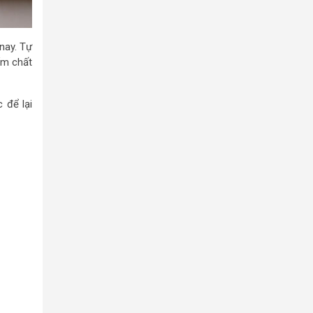
nay. Tự
ẩm chất
 để lại