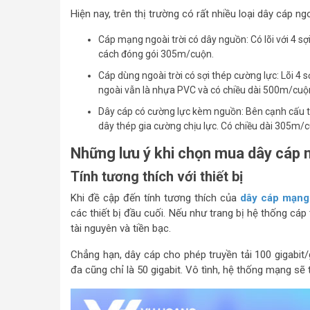
Hiện nay, trên thị trường có rất nhiều loại dây cáp ng
Cáp mạng ngoài trời có dây nguồn: Có lõi với 4 s
cách đóng gói 305m/cuộn.
Cáp dùng ngoài trời có sợi thép cường lực: Lõi 4 
ngoài vẫn là nhựa PVC và có chiều dài 500m/cuộ
Dây cáp có cường lực kèm nguồn: Bên cạnh cấu tạ
dây thép gia cường chịu lực. Có chiều dài 305m/
Những lưu ý khi chọn mua dây cáp m
Tính tương thích với thiết bị
Khi đề cập đến tính tương thích của
dây cáp mạng
các thiết bị đầu cuối. Nếu như trang bị hệ thống cáp
tài nguyên và tiền bạc.
Chẳng hạn, dây cáp cho phép truyền tải 100 gigabit/g
đa cũng chỉ là 50 gigabit. Vô tình, hệ thống mạng sẽ 