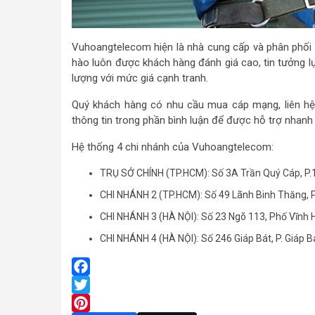
Vuhoangtelecom hiện là nhà cung cấp và phân phối ch
hào luôn được khách hàng đánh giá cao, tin tưởng 
lượng với mức giá cạnh tranh.
Quý khách hàng có nhu cầu mua cáp mạng, liên hệ 
thông tin trong phần bình luận để được hỗ trợ nhanh 
Hệ thống 4 chi nhánh của Vuhoangtelecom:
TRỤ SỞ CHÍNH (TP.HCM): Số 3A Trần Quý Cáp, P.
CHI NHÁNH 2 (TP.HCM): Số 49 Lãnh Binh Thăng, P
CHI NHÁNH 3 (HÀ NỘI): Số 23 Ngõ 113, Phố Vĩnh 
CHI NHÁNH 4 (HÀ NỘI): Số 246 Giáp Bát, P. Giáp 
Facebook
Twitter