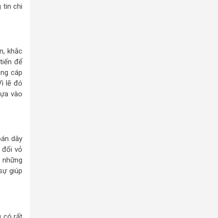
 tin chi
n, khắc
tiến để
òng cáp
ì lẽ đó
dựa vào
bán dây
 đổi vỏ
o những
sự giúp
 có rất