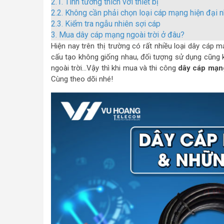
2.1.
Tính tương thích với thiết bị
2.2.
Không cần phải chọn loại cáp mạng hiện đại n
2.3.
Kiểm tra ngẫu nhiên sợi cáp
3.
Mua dây cáp mạng ngoài trời ở đâu?
Hiện nay trên thị trường có rất nhiều loại dây cáp
cấu tạo không giống nhau, đối tượng sử dụng cũng 
ngoài trời…Vậy thì khi mua và thi công
dây cáp mạng
Cùng theo dõi nhé!