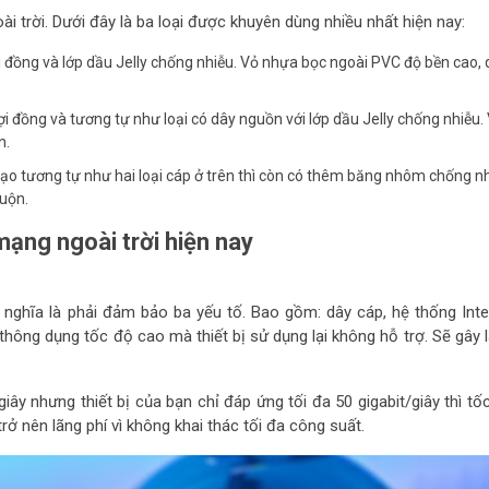
oài trời. Dưới đây là ba loại được khuyên dùng nhiều nhất hiện nay:
ợi đồng và lớp dầu Jelly chống nhiễu. Vỏ nhựa bọc ngoài PVC độ bền cao,
sợi đồng và tương tự như loại có dây nguồn với lớp dầu Jelly chống nhiễu.
n.
o tương tự như hai loại cáp ở trên thì còn có thêm băng nhôm chống nh
cuộn.
ạng ngoài trời hiện nay
nghĩa là phải đảm bảo ba yếu tố. Bao gồm: dây cáp, hệ thống Inte
 thông dụng tốc độ cao mà thiết bị sử dụng lại không hỗ trợ. Sẽ gây 
iây nhưng thiết bị của bạn chỉ đáp ứng tối đa 50 gigabit/giây thì tố
trở nên lãng phí vì không khai thác tối đa công suất.