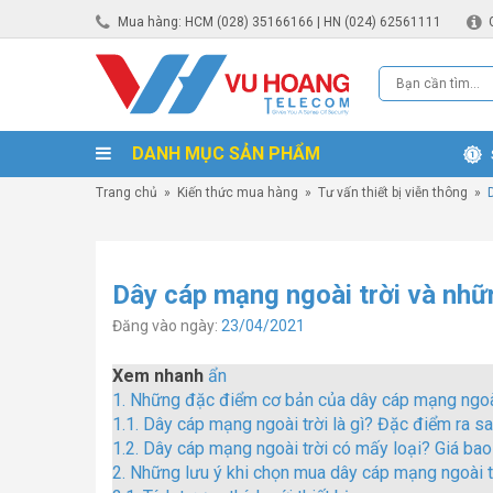
Mua hàng: HCM (028) 35166166 | HN (024) 62561111
DANH MỤC SẢN PHẨM
Trang chủ
»
Kiến thức mua hàng
»
Tư vấn thiết bị viễn thông
»
Dây cáp mạng ngoài trời và nhữn
Đăng vào ngày:
23/04/2021
Xem nhanh
ẩn
1.
Những đặc điểm cơ bản của dây cáp mạng ngoài
1.1.
Dây cáp mạng ngoài trời là gì? Đặc điểm ra s
1.2.
Dây cáp mạng ngoài trời có mấy loại? Giá bao
2.
Những lưu ý khi chọn mua dây cáp mạng ngoài tr