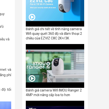
 quy
 Vỏ
Đánh giá chi tiết về tính năng camera
Wifi quay quét 360 độ và đàm thoại 2
chiều của EZVIZ C8C 2K+/3K
iễu và
rnet và
lãng phí
c độ tối
Đánh giá camera Wifi IMOU Ranger 2
4MP mới nâng cấp loa to hơn