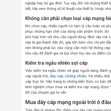
nghiệp hay hộ gia đình. Tuy vậy, đối với những thiết 
tiết, hãy xem thông số kĩ thuật của thiết bị. Hoặc nh
Không cần phải chọn loại cáp mạng hi
Khi chọn cáp, nhiều người có tâm lý cầu toàn và phả
phục những hạn chế của dòng sản phẩm trước đó. K
phù hợp hơn với nhu cầu người dùng. Nhờ vậy mà chấ
này là giá thành đắt đỏ, gây tốn kém cho chi phí đầ
nên không phải lúc nào cũng cần một hệ thống cáp 
nhu cầu để đánh giá và lựa chọn tùy vào ưu điểm của
Kiểm tra ngẫu nhiên sợi cáp
Việc kiểm tra ngẫu nhiên sẽ giúp người dùng đánh 
cáp ngoài trời,
dây cáp chống nhiễu
. Và nhiều nhà
cáp trục lợi. Hãy trang bị những kiến thức cơ bản 
kinh nghiệm chọn mua và kiểm tra cáp mạng được V
đỡ của chuyên gia tư vấn.
Mua dây cáp mạng ngoài trời ở đâ
Trên đây là những đặc điểm của dây cáp mạng ngoài