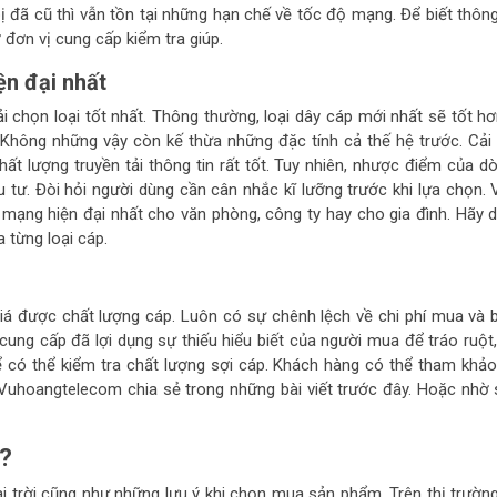
bị đã cũ thì vẫn tồn tại những hạn chế về tốc độ mạng. Để biết thông
ờ đơn vị cung cấp kiểm tra giúp.
ện đại nhất
i chọn loại tốt nhất. Thông thường, loại dây cáp mới nhất sẽ tốt hơ
hông những vậy còn kế thừa những đặc tính cả thế hệ trước. Cải 
t lượng truyền tải thông tin rất tốt. Tuy nhiên, nhược điểm của d
u tư. Đòi hỏi người dùng cần cân nhắc kĩ lưỡng trước khi lựa chọn. V
mạng hiện đại nhất cho văn phòng, công ty hay cho gia đình. Hãy 
 từng loại cáp.
giá được chất lượng cáp. Luôn có sự chênh lệch về chi phí mua và 
 cung cấp đã lợi dụng sự thiếu hiểu biết của người mua để tráo ruột,
để có thể kiểm tra chất lượng sợi cáp. Khách hàng có thể tham khả
uhoangtelecom chia sẻ trong những bài viết trước đây. Hoặc nhờ 
u?
 trời cũng như những lưu ý khi chọn mua sản phẩm. Trên thị trường