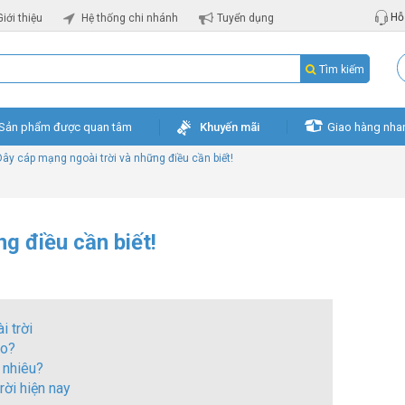
Hỗ 
Giới thiệu
Hệ thống chi nhánh
Tuyển dụng
Tìm kiếm
Sản phẩm được quan tâm
Khuyến mãi
Giao hàng nha
Dây cáp mạng ngoài trời và những điều cần biết!
g điều cần biết!
 trời
ao?
 nhiêu?
ời hiện nay