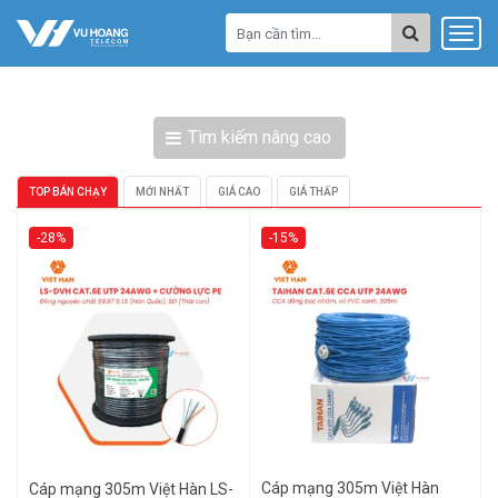
Tìm kiếm nâng cao
TOP BÁN CHẠY
MỚI NHẤT
GIÁ CAO
GIÁ THẤP
-28%
-15%
Cáp mạng 305m Việt Hàn
Cáp mạng 305m Việt Hàn LS-