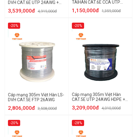
TAIHAN CAT.6E CCA UTP
DVH CAT.6E UTP 24AWG +
24AWG
CƯỜNG LỰC PE
1,150,000đ
3,539,000đ
1,359,000đ
4,919,000đ
-20%
-20%
Cáp mạng 305m Việt Hàn
Cáp mạng 305m Việt Hàn LS-
CAT.5E UTP 24AWG HDPE +
DVH CAT.5E FTP 26AWG
Cường lực
3,209,000đ
2,806,000đ
4,010,000đ
3,508,000đ
-20%
-28%