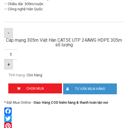
– Chiều dài: 305m/cuộn.
– Công nghệ Hàn Quốc.
-
Cáp mạng 305m Việt Hàn CAT.5E UTP 24AWG HDPE 305m
số lượng
+
Tình trạng:
Còn hàng
CHỌN MUA
TƯ VẤN MUA HÀNG
* Đặt Mua Online -
Giao Hàng COD kiểm hàng & thanh toán tận nơi
Facebook
Twitter