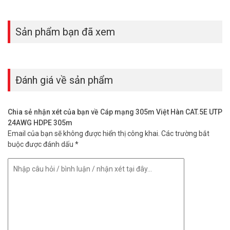
– Vỏ bọc: Nhựa HDPE màu đen
– Độ xoắn đạt tiêu chuẩn quốc tế.
– Chiều dài: 305m/cuộn.
Sản phẩm bạn đã xem
– Công nghệ Hàn Quốc.
– Sản xuất tại: Việt Nam.
Đặt mua hàng Online ngay hôm nay để được hỗ trợ giá tốt nhất.
Đánh giá về sản phẩm
Tham khảo thêm thông tin tại
Facebook Vuhoangtelecom
nhé.
Chia sẻ nhận xét của bạn về Cáp mạng 305m Việt Hàn CAT.5E UTP
24AWG HDPE 305m
Email của bạn sẽ không được hiển thị công khai.
Các trường bắt
buộc được đánh dấu
*