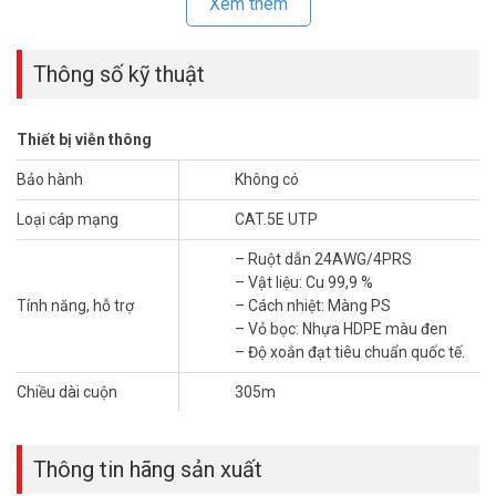
Xem thêm
– Hệ thống nhà máy, dây chuyền sản xuất đồng bộ hóa theo tiêu
chuẩn Hàn Quốc
Thông số kỹ thuật
Thiết bị viễn thông
Bảo hành
Không có
Loại cáp mạng
CAT.5E UTP
– Ruột dẫn 24AWG/4PRS
– Vật liệu: Cu 99,9 %
Tính năng, hỗ trợ
– Cách nhiệt: Màng PS
– Vỏ bọc: Nhựa HDPE màu đen
– Độ xoắn đạt tiêu chuẩn quốc tế.
Chiều dài cuộn
305m
Thông tin hãng sản xuất