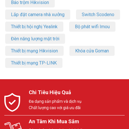
Báo trộm Hikvision
Lắp đặt camera nhà xưởng
Switch Scodeno
Thiết bị hội nghị Yealink
Bộ phát wifi Imou
Đèn năng lượng mặt trời
Thiết bị mạng Hikvision
Khóa cửa Goman
Thiết bị mạng TP-LINK
Chi Tiêu Hiệu Quả
Đa dạng sản phẩm và dịch vụ
Chất lượng cao với giá ưu đãi
An Tâm Khi Mua Sắm