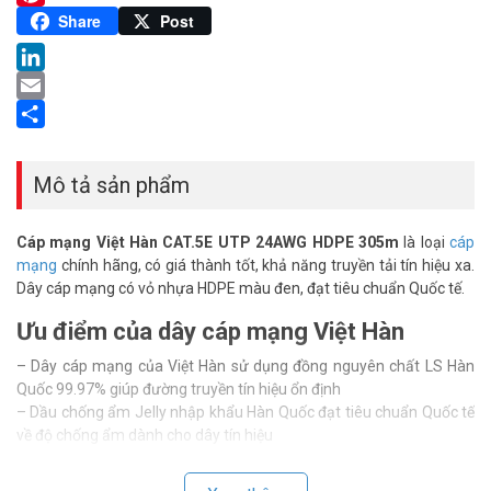
Pinterest
Share
Post
LinkedIn
Email
Share
Mô tả sản phẩm
Cáp mạng Việt Hàn CAT.5E UTP 24AWG HDPE 305m
là loại
cáp
mạng
chính hãng, có giá thành tốt, khả năng truyền tải tín hiệu xa.
Dây cáp mạng có vỏ nhựa HDPE màu đen, đạt tiêu chuẩn Quốc tế.
Ưu điểm của dây cáp mạng Việt Hàn
– Dây cáp mạng của Việt Hàn sử dụng đồng nguyên chất LS Hàn
Quốc 99.97% giúp đường truyền tín hiệu ổn định
– Dầu chống ẩm Jelly nhập khẩu Hàn Quốc đạt tiêu chuẩn Quốc tế
về độ chống ẩm dành cho dây tín hiệu
– Các bước xoắn đạt tiêu chuẩn giúp tốc độ đường truyền của dây
tín hiệu đạt nhanh nhất