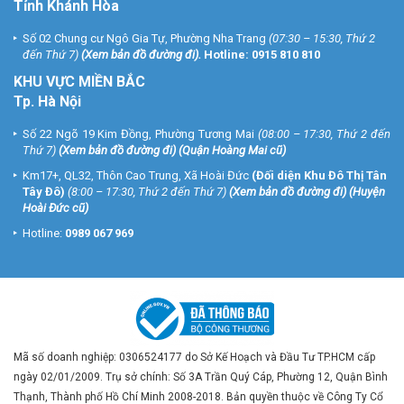
Tỉnh Khánh Hòa
Số 02 Chung cư Ngô Gia Tự, Phường Nha Trang
(07:30 – 15:30, Thứ 2
đến Thứ 7)
(
Xem bản đồ đường đi
).
Hotline:
0915 810 810
KHU VỰC MIỀN BẮC
Tp. Hà Nội
Số 22 Ngõ 19 Kim Đồng, Phường Tương Mai
(08:00 – 17:30, Thứ 2 đến
Thứ 7)
(
Xem bản đồ đường đi
) (Quận Hoàng Mai cũ)
Km17+, QL32, Thôn Cao Trung, Xã Hoài Đức
(Đối diện Khu Đô Thị Tân
Tây Đô)
(8:00 – 17:30, Thứ 2 đến Thứ 7)
(
Xem bản đồ đường đi
) (Huyện
Hoài Đức cũ)
Hotline:
0989 067 969
Mã số doanh nghiệp: 0306524177 do Sở Kế Hoạch và Đầu Tư TP.HCM cấp
ngày 02/01/2009. Trụ sở chính: Số 3A Trần Quý Cáp, Phường 12, Quận Bình
Thạnh, Thành phố Hồ Chí Minh 2008-2018. Bản quyền thuộc về Công Ty Cổ