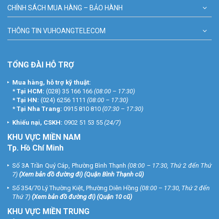
CHÍNH SÁCH MUA HÀNG – BẢO HÀNH
THÔNG TIN VUHOANGTELECOM
TỔNG ĐÀI HỖ TRỢ
Mua hàng, hỗ trợ kỹ thuật:
*
Tại HCM:
(028) 35 166 166
(08:00 – 17:30)
*
Tại HN:
(024) 6256 1111
(08:00 – 17:30)
*
Tại Nha Trang:
0915 810 810
(07:30 – 17:30)
Khiếu nại, CSKH:
0902 51 53 55
(24/7)
KHU
VỰC MIỀN NAM
Tp. Hồ Chí Minh
Số 3A Trần Quý Cáp, Phường Bình Thạnh
(08:00 – 17:30, Thứ 2 đến Thứ
7)
(
Xem bản đồ đường đi
) (Quận Bình Thạnh cũ)
Số 354/70 Lý Thường Kiệt, Phường Diên Hồng
(08:00 – 17:30, Thứ 2 đến
Thứ 7)
(
Xem bản đồ đường đi
) (Quận 10 cũ)
KHU VỰC MIỀN TRUNG