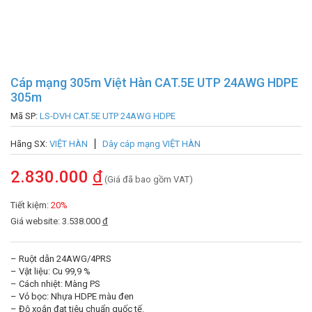
Cáp mạng 305m Việt Hàn CAT.5E UTP 24AWG HDPE
305m
Mã SP:
LS-DVH CAT.5E UTP 24AWG HDPE
Hãng SX:
VIỆT HÀN
Dây cáp mạng VIỆT HÀN
2.830.000
đ
(Giá đã bao gồm VAT)
Tiết kiệm:
20%
Giá website: 3.538.000
đ
– Ruột dẫn 24AWG/4PRS
– Vật liệu: Cu 99,9 %
– Cách nhiệt: Màng PS
– Vỏ bọc: Nhựa HDPE màu đen
– Độ xoắn đạt tiêu chuẩn quốc tế.