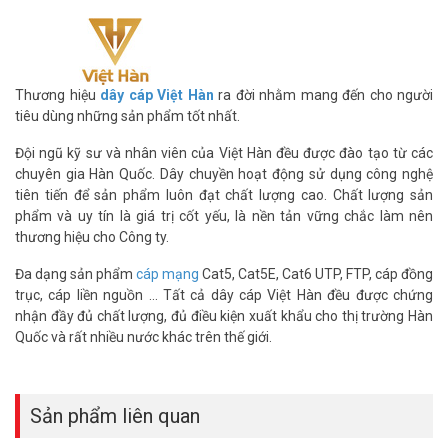
Thương hiệu
dây cáp Việt Hàn
ra đời nhằm mang đến cho người
tiêu dùng những sản phẩm tốt nhất.
Đội ngũ kỹ sư và nhân viên của Việt Hàn đều được đào tạo từ các
Dây mạng CAT5E UTP được rất nhiều người ưa chuộng bởi tính ổn
chuyên gia Hàn Quốc. Dây chuyền hoạt động sử dụng công nghệ
định cao, truyền dữ liệu tốt, giá thành hợp lý. Dây mạng CAT5E
tiên tiến để sản phẩm luôn đạt chất lượng cao. Chất lượng sản
thường được sử dụng trong hệ thống mạng LAN nội bộ, nhà ở gia
phẩm và uy tín là giá trị cốt yếu, là nền tản vững chắc làm nên
đình, tòa cao ốc, văn phòng,..
thương hiệu cho Công ty.
Cáp mạng Việt Hàn
công nghệ Hàn
Quốc – Tiêu chuẩn Việt Nam được khẳng định và tin dùng rộng rãi
Đa dạng sản phẩm
cáp mạng
Cat5, Cat5E, Cat6 UTP, FTP, cáp đồng
trên thị trường với giá thành rẻ, chất lượng đảm bảo.
trục, cáp liền nguồn … Tất cả dây cáp Việt Hàn đều được chứng
Thông số kỹ thuật dây cáp mạng Việt Hàn
nhận đầy đủ chất lượng, đủ điều kiện xuất khẩu cho thị trường Hàn
Quốc và rất nhiều nước khác trên thế giới.
CAT.5E UTP 24AWG HDPE 305m
– Mã sản phẩm: LS-DVH CAT.5E UTP 24AWG HDPE
– Ruột dẫn 24AWG/4PRS
Sản phẩm liên quan
– Vật liệu: Cu 99,9 %
– Cách nhiệt: Màng PS