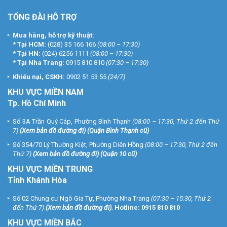
TỔNG ĐÀI HỖ TRỢ
Mua hàng, hỗ trợ kỹ thuật:
*
Tại HCM:
(028) 35 166 166
(08:00 – 17:30)
*
Tại HN:
(024) 6256 1111
(08:00 – 17:30)
*
Tại Nha Trang:
0915 810 810
(07:30 – 17:30)
Khiếu nại, CSKH:
0902 51 53 55
(24/7)
KHU
VỰC MIỀN NAM
Tp. Hồ Chí Minh
Số 3A Trần Quý Cáp, Phường Bình Thạnh
(08:00 – 17:30, Thứ 2 đến Thứ
7)
(
Xem bản đồ đường đi
) (Quận Bình Thạnh cũ)
Số 354/70 Lý Thường Kiệt, Phường Diên Hồng
(08:00 – 17:30, Thứ 2 đến
Thứ 7)
(
Xem bản đồ đường đi
) (Quận 10 cũ)
KHU VỰC MIỀN TRUNG
Tỉnh Khánh Hòa
Số 02 Chung cư Ngô Gia Tự, Phường Nha Trang
(07:30 – 15:30, Thứ 2
đến Thứ 7)
(
Xem bản đồ đường đi
).
Hotline:
0915 810 810
KHU VỰC MIỀN BẮC