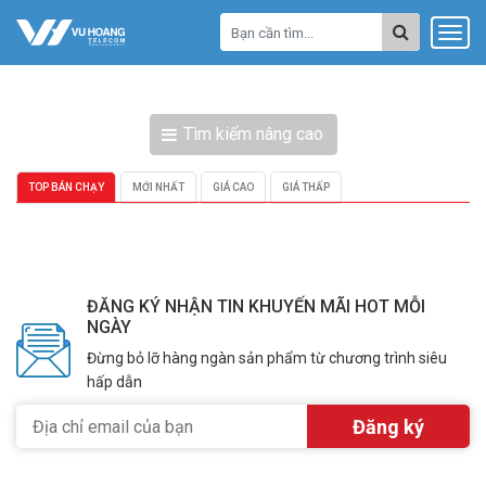
Tìm kiếm nâng cao
TOP BÁN CHẠY
MỚI NHẤT
GIÁ CAO
GIÁ THẤP
ĐĂNG KÝ NHẬN TIN KHUYẾN MÃI HOT MỖI
NGÀY
Đừng bỏ lỡ hàng ngàn sản phẩm từ chương trình siêu
hấp dẫn