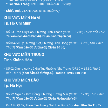
*
Tại Nha Trang:
0915 810 810
(07:30 – 17:30)
Khiếu nại, CSKH:
0902 51 53 55
(24/7)
KHU
VỰC MIỀN NAM
Tp. Hồ Chí Minh
Số 3A Trần Quý Cáp, Phường Bình Thạnh
(08:00 – 17:30, Thứ 2 đến Thứ
7)
(
Xem bản đồ đường đi
) (Quận Bình Thạnh cũ)
Số 354/70 Lý Thường Kiệt, Phường Diên Hồng
(08:00 – 17:30, Thứ 2 đến
Thứ 7)
(
Xem bản đồ đường đi
) (Quận 10 cũ)
KHU VỰC MIỀN TRUNG
Tỉnh Khánh Hòa
Số 02 Chung cư Ngô Gia Tự, Phường Nha Trang
(07:30 – 15:30, Thứ 2
đến Thứ 7)
(
Xem bản đồ đường đi
).
Hotline:
0915 810 810
KHU VỰC MIỀN BẮC
Tp. Hà Nội
Số 22 Ngõ 19 Kim Đồng, Phường Tương Mai
(08:00 – 17:30, Thứ 2 đến
Thứ 7)
(
Xem bản đồ đường đi
) (Quận Hoàng Mai cũ)
Km17+, QL32, Thôn Cao Trung, Xã Hoài Đức
(Đối diện Khu Đô Thị Tân