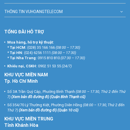
THÔNG TIN VUHOANGTELECOM
TỔNG ĐÀI HỖ TRỢ
Mua hàng, hỗ trợ kỹ thuật:
*
Tại HCM:
(028) 35 166 166
(08:00 – 17:30)
*
Tại HN:
(024) 6256 1111
(08:00 – 17:30)
*
Tại Nha Trang:
0915 810 810
(07:30 – 17:30)
Khiếu nại, CSKH:
0902 51 53 55
(24/7)
KHU
VỰC MIỀN NAM
Tp. Hồ Chí Minh
Số 3A Trần Quý Cáp, Phường Bình Thạnh
(08:00 – 17:30, Thứ 2 đến Thứ
7)
(
Xem bản đồ đường đi
) (Quận Bình Thạnh cũ)
Số 354/70 Lý Thường Kiệt, Phường Diên Hồng
(08:00 – 17:30, Thứ 2 đến
Thứ 7)
(
Xem bản đồ đường đi
) (Quận 10 cũ)
KHU VỰC MIỀN TRUNG
Tỉnh Khánh Hòa