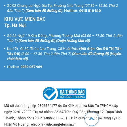
Số 02 Chung cư Ngô Gia Tự, Phường Nha Trang
(07:30 – 15:30, Thứ 2
đến Thứ 7)
(
Xem bản đồ đường đi
).
Hotline:
0915 810 810
KHU VỰC MIỀN BẮC
Tp. Hà Nội
Số 22 Ngõ 19 Kim Đồng, Phường Tương Mai
(08:00 – 17:30, Thứ 2 đến
Thứ 7)
(
Xem bản đồ đường đi
) (Quận Hoàng Mai cũ)
Km17+, QL32, Thôn Cao Trung, Xã Hoài Đức
(Đối diện Khu Đô Thị Tân
Tây Đô)
(8:00 – 17:30, Thứ 2 đến Thứ 7)
(
Xem bản đồ đường đi
) (Huyện
Hoài Đức cũ)
Hotline:
0989 067 969
Mã số doanh nghiệp: 0306524177 do Sở Kế Hoạch và Đầu Tư TP.HCM cấp
ngày 02/01/2009. Trụ sở chính: Số 3A Trần Quý Cáp, Phường 12, Quận Bình
Thạnh, Thành phố Hồ Chí Minh 2008-2018. Bản quyền thuộc về Công Ty Cổ
Phần Vũ Hoàng Telecom - vuhoangtelecom.vn