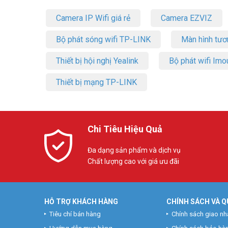
Camera IP Wifi giá rẻ
Camera EZVIZ
Bộ phát sóng wifi TP-LINK
Màn hình tươ
Thiết bị hội nghị Yealink
Bộ phát wifi Imo
Thiết bị mạng TP-LINK
Chi Tiêu Hiệu Quả
Đa dạng sản phẩm và dịch vụ
Chất lượng cao với giá ưu đãi
HỖ TRỢ KHÁCH HÀNG
CHÍNH SÁCH VÀ Q
Tiêu chí bán hàng
Chính sách giao nh