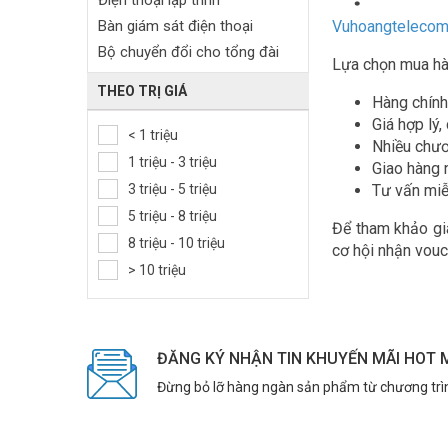
Điện thoại lập trình
Bàn giám sát điện thoại
Vuhoangteleco
Bộ chuyển đổi cho tổng đài
Lựa chọn mua hà
Tai nghe Call center
THEO TRỊ GIÁ
Hàng chính
Phụ kiện tổng đài
Giá hợp lý,
< 1 triệu
Nhiều chươ
1 triệu - 3 triệu
Giao hàng 
3 triệu - 5 triệu
Tư vấn miễ
5 triệu - 8 triệu
Để tham khảo giá
8 triệu - 10 triệu
cơ hội nhận vouc
> 10 triệu
ĐĂNG KÝ NHẬN TIN KHUYẾN MÃI HOT 
Đừng bỏ lỡ hàng ngàn sản phẩm từ chương trì