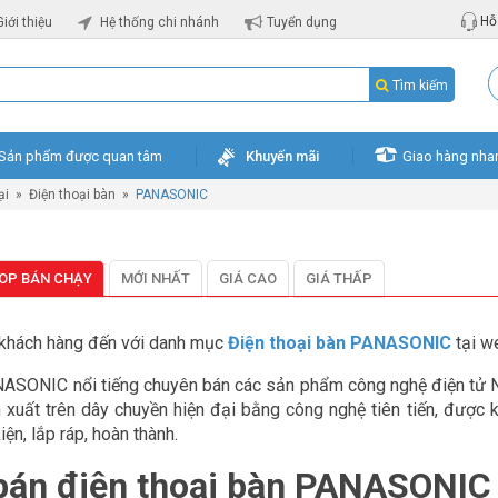
Hỗ 
Giới thiệu
Hệ thống chi nhánh
Tuyển dụng
Tìm kiếm
Sản phẩm được quan tâm
Khuyến mãi
Giao hàng nha
ại
»
Điện thoại bàn
»
PANASONIC
OP BÁN CHẠY
MỚI NHẤT
GIÁ CAO
GIÁ THẤP
khách hàng đến với danh mục
Điện thoại bàn PANASONIC
tại w
ASONIC nổi tiếng chuyên bán các sản phẩm công nghệ điện tử Nh
xuất trên dây chuyền hiện đại bằng công nghệ tiên tiến, được k
iện, lắp ráp, hoàn thành.
 bán điện thoại bàn PANASONIC 