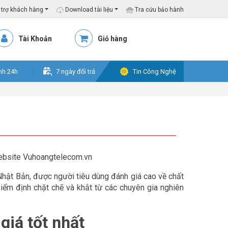
trợ khách hàng
Download tài liệu
Tra cứu bảo hành
Tài Khoản
Giỏ hàng
nh 24h
7 ngày đổi trả
Tin Công Nghệ
ebsite Vuhoangtelecom.vn
ật Bản, được người tiêu dùng đánh giá cao về chất
iểm định chặt chẽ và khắt từ các chuyên gia nghiên
giá tốt nhất