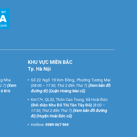
KHU VỰC MIỀN BẮC
Tp. Hà Nội
ng Nha
Số 22 Ngõ 19 Kim Đồng, Phường Tương Mai
ứ 7)
(
Xem
(08:00 – 17:30, Thứ 2 đến Thứ 7)
(
Xem bản đồ
10 810
đường đi
) (Quận Hoàng Mai cũ)
Km17+, QL32, Thôn Cao Trung, Xã Hoài Đức
(Đối diện Khu Đô Thị Tân Tây Đô)
(8:00 –
17:30, Thứ 2 đến Thứ 7)
(
Xem bản đồ đường
đi
) (Huyện Hoài Đức cũ)
Hotline:
0989 067 969