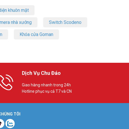
iện khuôn mặt
amera nhà xưởng
Switch Scodeno
on
Khóa cửa Goman
Dịch Vụ Chu Đáo
Giao hàng nhanh trong 24h
Hotline phục vụ cả T7 và CN
 CHÚNG TÔI