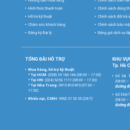
Hướng dẫn mua hàng
Chính sách bảo hà
Hình thức thanh toán
Chính sách dùng t
Hỗ trợ kỹ thuật
Chính sách đổi trả
Chăm sóc khách hàng
Chính sách bảo mật
Đăng ký Đại lý
Bảng giá dịch vụ lắp
TỔNG ĐÀI HỖ TRỢ
KHU
VỰ
Tp. Hồ 
Mua hàng, hỗ trợ kỹ thuật:
*
Tại HCM:
(028) 35 166 166
(08:00 – 17:30)
Số 3A T
*
Tại HN:
(024) 6256 1111
(08:00 – 17:30)
(08:00 –
*
Tại Nha Trang:
0915 810 810
(07:30 –
đường đi
17:30)
Số 354/7
Khiếu nại, CSKH:
0902 51 53 55
(24/7)
(08:00 –
đường đi