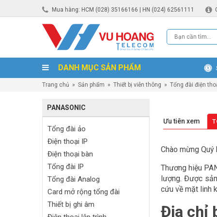
Mua hàng: HCM (028) 35166166 | HN (024) 62561111
DANH MỤC SẢN PHẨM
Trang chủ
»
Sản phẩm
»
Thiết bị viễn thông
»
Tổng đài điện tho
PANASONIC
Ưu tiên xem
T
Tổng đài ảo
Điện thoại IP
Chào mừng Quý 
Điện thoại bàn
Tổng đài IP
Thương hiệu PAN
lượng. Được sản 
Tổng đài Analog
cứu về mặt linh k
Card mở rộng tổng đài
Thiết bị ghi âm
Địa chỉ