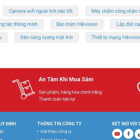
Camera wifi ngoài trời nào tốt
Máy chấm công nhận d
ng tác thông minh
Báo trộm Hikvision
Lắp đặt c
u
Đèn năng lượng mặt trời
Thiết bị mạng Hikvisi
An Tâm Khi Mua Sắm
Sản phẩm, hàng hóa chính hãng
Thanh toán tiện lợi
UY ĐỊNH
THÔNG TIN CÔNG TY
KẾT NỐI VỚI
ận
Giới thiệu công ty