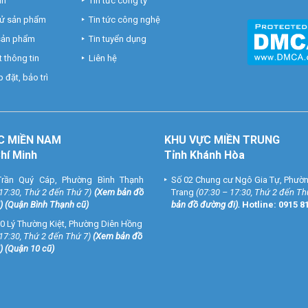
nh
Tin tức công ty
hử sản phẩm
Tin tức công nghệ
 sản phẩm
Tin tuyển dụng
 thông tin
Liên hệ
 đặt, bảo trì
C MIỀN NAM
KHU VỰC MIỀN TRUNG
Chí Minh
Tỉnh Khánh Hòa
rần Quý Cáp, Phường Bình Thạnh
Số 02 Chung cư Ngô Gia Tự, Phườ
 17:30, Thứ 2 đến Thứ 7)
(
Xem bản đồ
Trang
(07:30 – 17:30, Thứ 2 đến Th
) (Quận Bình Thạnh cũ)
bản đồ đường đi
).
Hotline:
0915 8
0 Lý Thường Kiệt, Phường Diên Hồng
 17:30, Thứ 2 đến Thứ 7)
(
Xem bản đồ
) (Quận 10 cũ)