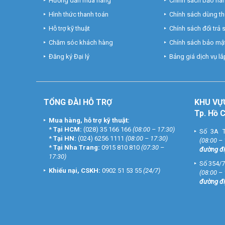
Hướng dẫn mua hàng
Chính sách bảo hà
Hình thức thanh toán
Chính sách dùng t
Hỗ trợ kỹ thuật
Chính sách đổi trả
Chăm sóc khách hàng
Chính sách bảo mật
Đăng ký Đại lý
Bảng giá dịch vụ lắp
TỔNG ĐÀI HỖ TRỢ
KHU
VỰ
Tp. Hồ 
Mua hàng, hỗ trợ kỹ thuật:
*
Tại HCM:
(028) 35 166 166
(08:00 – 17:30)
Số 3A T
*
Tại HN:
(024) 6256 1111
(08:00 – 17:30)
(08:00 –
*
Tại Nha Trang:
0915 810 810
(07:30 –
đường đi
17:30)
Số 354/7
Khiếu nại, CSKH:
0902 51 53 55
(24/7)
(08:00 –
đường đi