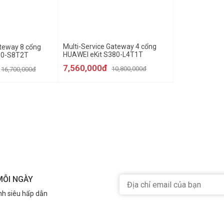
Multi-Service Gateway 4 cổng
ateway 8 cổng
HUAWEI eKit S380-L4T1T
80-S8T2T
7,560,000đ
10,800,000đ
16,700,000đ
MỖI NGÀY
nh siêu hấp dẫn