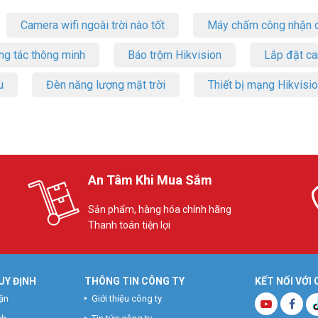
Camera wifi ngoài trời nào tốt
Máy chấm công nhận d
ng tác thông minh
Báo trộm Hikvision
Lắp đặt c
u
Đèn năng lượng mặt trời
Thiết bị mạng Hikvisi
An Tâm Khi Mua Sắm
Sản phẩm, hàng hóa chính hãng
Thanh toán tiện lợi
UY ĐỊNH
THÔNG TIN CÔNG TY
KẾT NỐI VỚI
ận
Giới thiệu công ty