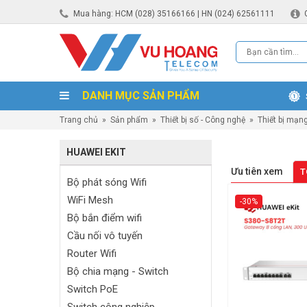
Mua hàng: HCM (028) 35166166 | HN (024) 62561111
DANH MỤC SẢN PHẨM
Trang chủ
»
Sản phẩm
»
Thiết bị số - Công nghệ
»
Thiết bị mạn
HUAWEI EKIT
Ưu tiên xem
T
Bộ phát sóng Wifi
WiFi Mesh
-30%
Bộ bắn điểm wifi
Cầu nối vô tuyến
Router Wifi
Bộ chia mạng - Switch
Switch PoE