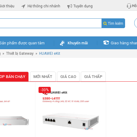
Hỗ 
Giới thiệu
Hệ thống chi nhánh
Tuyển dụng
Tìm kiếm
Sản phẩm được quan tâm
Khuyến mãi
Giao hàng nha
g
»
Thiết bị Gateway
»
HUAWEI eKit
OP BÁN CHẠY
MỚI NHẤT
GIÁ CAO
GIÁ THẤP
-30%