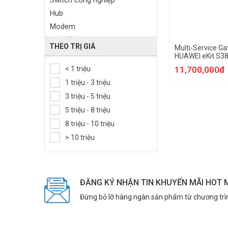
Switch công nghiệp
Hub
Modem
Bộ mở rộng sóng Wifi
THEO TRỊ GIÁ
Multi-Service G
Thiết bị Gateway
HUAWEI eKit S3
Thiết bị thu phát sóng di động
< 1 triệu
11,700,000đ
Card mạng
1 triệu - 3 triệu
USB Wifi
3 triệu - 5 triệu
Thiết bị 3G/4G
5 triệu - 8 triệu
Adapter mạng
8 triệu - 10 triệu
Phụ kiện thiết bị mạng
> 10 triệu
ĐĂNG KÝ NHẬN TIN KHUYẾN MÃI HOT 
Đừng bỏ lỡ hàng ngàn sản phẩm từ chương trì