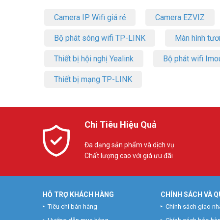
Camera IP Wifi giá rẻ
Camera EZVIZ
Bộ phát sóng wifi TP-LINK
Màn hình tươ
Thiết bị hội nghị Yealink
Bộ phát wifi Imo
Thiết bị mạng TP-LINK
Chi Tiêu Hiệu Quả
Đa dạng sản phẩm và dịch vụ
Chất lượng cao với giá ưu đãi
HỖ TRỢ KHÁCH HÀNG
CHÍNH SÁCH VÀ Q
Tiêu chí bán hàng
Chính sách giao nh