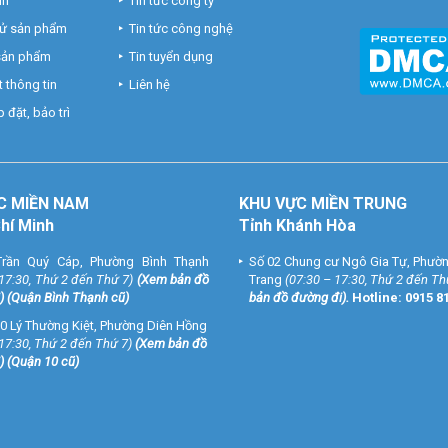
nh
Tin tức công ty
hử sản phẩm
Tin tức công nghệ
 sản phẩm
Tin tuyển dụng
 thông tin
Liên hệ
 đặt, bảo trì
C MIỀN NAM
KHU VỰC MIỀN TRUNG
Chí Minh
Tỉnh Khánh Hòa
rần Quý Cáp, Phường Bình Thạnh
Số 02 Chung cư Ngô Gia Tự, Phườ
 17:30, Thứ 2 đến Thứ 7)
(
Xem bản đồ
Trang
(07:30 – 17:30, Thứ 2 đến Th
) (Quận Bình Thạnh cũ)
bản đồ đường đi
).
Hotline:
0915 8
0 Lý Thường Kiệt, Phường Diên Hồng
 17:30, Thứ 2 đến Thứ 7)
(
Xem bản đồ
) (Quận 10 cũ)