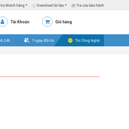
trợ khách hàng
Download tài liệu
Tra cứu bảo hành
Tài Khoản
Giỏ hàng
nh 24h
7 ngày đổi trả
Tin Công Nghệ