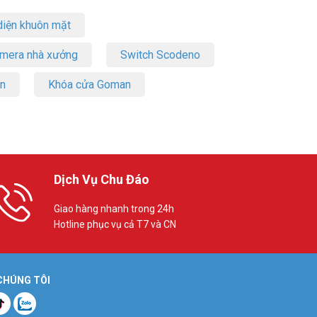
iện khuôn mặt
amera nhà xưởng
Switch Scodeno
on
Khóa cửa Goman
Dịch Vụ Chu Đáo
Giao hàng nhanh trong 24h
Hotline phục vụ cả T7 và CN
 CHÚNG TÔI