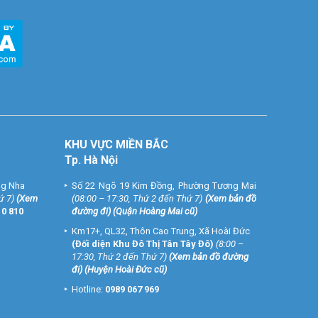
KHU VỰC MIỀN BẮC
Tp. Hà Nội
ng Nha
Số 22 Ngõ 19 Kim Đồng, Phường Tương Mai
ứ 7)
(
Xem
(08:00 – 17:30, Thứ 2 đến Thứ 7)
(
Xem bản đồ
10 810
đường đi
) (Quận Hoàng Mai cũ)
Km17+, QL32, Thôn Cao Trung, Xã Hoài Đức
(Đối diện Khu Đô Thị Tân Tây Đô)
(8:00 –
17:30, Thứ 2 đến Thứ 7)
(
Xem bản đồ đường
đi
) (Huyện Hoài Đức cũ)
Hotline:
0989 067 969