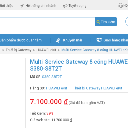
Hỗ 
Giới thiệu
Hệ thống chi nhánh
Tuyển dụng
Tìm kiếm
Sản phẩm được quan tâm
Khuyến mãi
Giao hàng nha
g
»
Thiết bị Gateway
»
HUAWEI eKit
»
Multi-Service Gateway 8 cổng HUAWEI eKi
Multi-Service Gateway 8 cổng HUAWEI
S380-S8T2T
Mã SP:
S380-S8T2T
Hãng SX:
HUAWEI eKit
Thiết bị Gateway HUAWEI eKit
7.100.000
đ
(Giá đã bao gồm VAT)
Tiết kiệm:
39%
Giá website: 11.700.000
đ