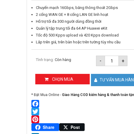
Chuyển mạch 16Gbps, băng thông thoát 2Gbps
2 cổng WAN GE + 8 cổng LAN GE linh hoạt
Hỗ trợ tối đa 300 người dùng đồng thời
Quản lý tập trung tối đa 64 AP Huawei eKit
Tốc độ 500 Kpps upload và 420 Kpps download
Lắp trên giá, trên bàn hoặc trên tường tùy nhu cầu
Multi-
Tình trạng:
Còn hàng
-
+
Service
Gateway
8
cổng
CHỌN MUA
TƯ VẤN MUA HÀ
HUAWEI
eKit
S380-
* Đặt Mua Online -
Giao Hàng COD kiểm hàng & thanh toán tận
S8T2T
số
lượng
Facebook
Twitter
Pinterest
Share
Post