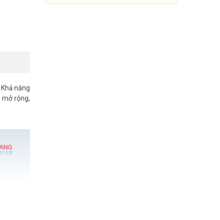
. Khả năng
 mở rộng,
Multi-Service Gateway 8 cổng
HUAWEI eKit S380-S8T2T
7.100.000đ
11.700.000đ
Mua Ngay