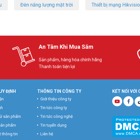
u
Đèn năng lượng mặt trời
Thiết bị mạng Hikvisi
An Tâm Khi Mua Sắm
Sản phẩm, hàng hóa chính hãng
Thanh toán tiện lợi
UY ĐỊNH
THÔNG TIN CÔNG TY
KẾT NỐI VỚI
ận
Giới thiệu công ty
nh
Tin tức công ty
hử sản phẩm
Tin tức công nghệ
 sản phẩm
Tin tuyển dụng
 thông tin
Liên hệ