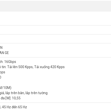
AN
LAN GE
ch: 16Gbps
i tin: Tải lên 500 Kpps, Tải xuống 420 Kpps
Gbps
0
ểm soát kết nối?
Gateway HUAWEI eKit
S380-S8T2T là
thiết bị mạng H
16Gbps và 8 cổng LAN Gigabit đáp ứng môi trường nhiều người dùng. 
0M/10M)
giá, lắp trên bàn, lắp trên tường
 hoạt cho nhiều sơ đồ mạng. Tốc độ chuyển tiếp gói tin đạt 500 Kpps tải 
 đa [W]: 10,55
hỗ trợ ba kiểu lắp đặt: giá, bàn và tường. Băng thông thoát 2Gbps đảm
; 45 Hz đến 65 Hz