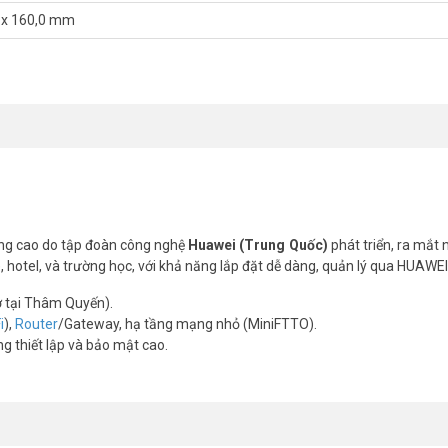
 x 160,0 mm
ateway 8 cổng HUAWEI eKit S380-S8T2T
420 Kpps
ăng cao do tập đoàn công nghệ
Huawei (Trung Quốc)
phát triển, ra mắt
n 65 Hz
otel, và trường học, với khả năng lắp đặt dễ dàng, quản lý qua HUAWEI
 tại Thâm Quyến).
i
),
Router
/Gateway, hạ tầng mạng nhỏ (MiniFTTO).
g thiết lập và bảo mật cao.