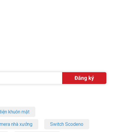
ps, 64 AP
chính hãng
iện khuôn mặt
amera nhà xưởng
Switch Scodeno