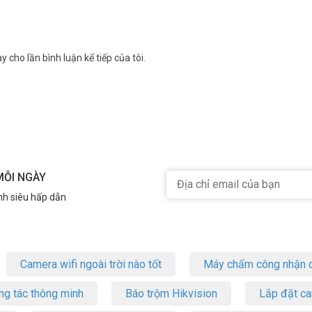
 hợp văn phòng và doanh nghiệp cần mạng mở rộng. Chuyển mạch 16Gb
gười dùng. Ghé ngay Vũ Hoàng Telecom để được tư vấn miễn phí, hàng 
Facebook Vuhoangtelecom
nhé.
y cho lần bình luận kế tiếp của tôi.
MỖI NGÀY
nh siêu hấp dẫn
Camera wifi ngoài trời nào tốt
Máy chấm công nhận d
ng tác thông minh
Báo trộm Hikvision
Lắp đặt c