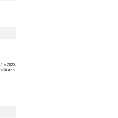
 năm 2023.
 eKit App.