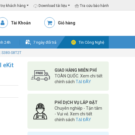
trợ khách hàng
Download tài liệu
Tra cứu bảo hành
Tài Khoản
Giỏ hàng
nh 24h
7 ngày đổi trả
Tin Công Nghệ
t S380-S8T2T
 eKit
GIAO HÀNG MIỄN PHÍ
TOÀN QUỐC. Xem chi tiết
chính sách
TẠI ĐÂY
PHÍ DỊCH VỤ LẮP ĐẶT
Chuyên nghiệp - Tận tâm
- Vui vẻ. Xem chi tiết
chính sách
TẠI ĐÂY