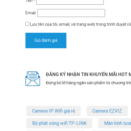
Tên
*
S380-S8T2T là gateway HUAWEI eKit hiệu năng cao, phù
và 300 user là thông số thực tế cho môi trường nhiều n
Email
HUAWEI, bảo hành đầy đủ. Tham khảo thêm thông tin tại
Lưu tên của tôi, email, và trang web trong trình duyệt nà
ĐĂNG KÝ NHẬN TIN KHUYẾN MÃI HOT 
Đừng bỏ lỡ hàng ngàn sản phẩm từ chương trì
Camera IP Wifi giá rẻ
Camera EZVIZ
Bộ phát sóng wifi TP-LINK
Màn hình tươ