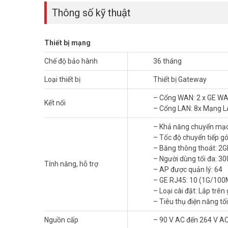
Thông số kỹ thuật
Thiết bị mạng
Chế độ bảo hành
36 tháng
Loại thiết bị
Thiết bị Gateway
– Cổng WAN: 2 x GE W
Kết nối
– Cổng LAN: 8x Mạng 
– Khả năng chuyển mạ
– Tốc độ chuyển tiếp gó
– Băng thông thoát: 2
– Người dùng tối đa: 30
Văn phòng đông nhân sự, hạ tầng mạng quá tải và khó ki
Tính năng, hỗ trợ
– AP được quản lý: 64
doanh nghiệp nhỏ
đáng cân nhắc. Khả năng chuyển mạch 
– GE RJ45: 10 (1G/10
đa 300 user và 64 AP theo thông số kỹ thuật chính thức.
– Loại cài đặt: Lắp trên 
Thiết bị có 2 cổng WAN Gigabit và 8 cổng LAN Gigabit linh
– Tiêu thụ điện năng tối
Kpps tải xuống.
Router HUAWEI eKit nhiều cổng LAN
này 
Nguồn cấp
– 90 V AC đến 264 V AC
truyền internet thông suốt cho toàn văn phòng.