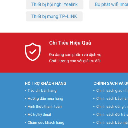
Thiết bị hội nghị Yealink
Bộ phát wifi Imo
Thiết bị mạng TP-LINK
Chi Tiêu Hiệu Quả
Đa dạng sản phẩm và dịch vụ
Chất lượng cao với giá ưu đãi
HỖ TRỢ KHÁCH HÀNG
CHÍNH SÁCH VÀ Q
Tiêu chí bán hàng
Chính sách giao nh
Hướng dẫn mua hàng
Chính sách bảo hà
Hình thức thanh toán
Chính sách dùng t
Hỗ trợ kỹ thuật
Chính sách đổi trả
Chăm sóc khách hàng
Chính sách bảo mật