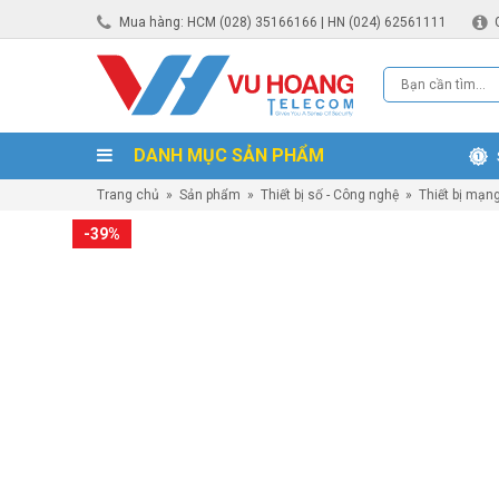
Mua hàng: HCM (028) 35166166 | HN (024) 62561111
DANH MỤC SẢN PHẨM
Trang chủ
»
Sản phẩm
»
Thiết bị số - Công nghệ
»
Thiết bị mạn
-39%