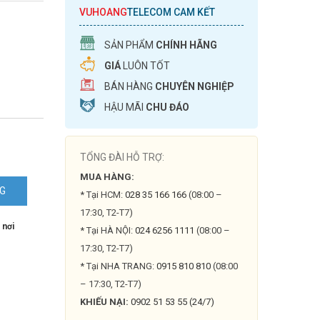
VUHOANG
TELECOM CAM KẾT
SẢN PHẨM
CHÍNH HÃNG
GIÁ
LUÔN TỐT
BÁN HÀNG
CHUYÊN NGHIỆP
HẬU MÃI
CHU ĐÁO
TỔNG ĐÀI HỖ TRỢ:
MUA HÀNG:
NG
* Tại HCM:
028 35 166 166
(08:00 –
17:30, T2-T7)
 nơi
* Tại HÀ NỘI:
024 6256 1111
(08:00 –
17:30, T2-T7)
* Tại NHA TRANG:
0915 810 810
(08:00
– 17:30, T2-T7)
KHIẾU NẠI:
0902 51 53 55 (24/7)