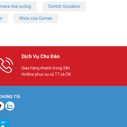
amera nhà xưởng
Switch Scodeno
on
Khóa cửa Goman
Dịch Vụ Chu Đáo
Giao hàng nhanh trong 24h
Hotline phục vụ cả T7 và CN
 CHÚNG TÔI