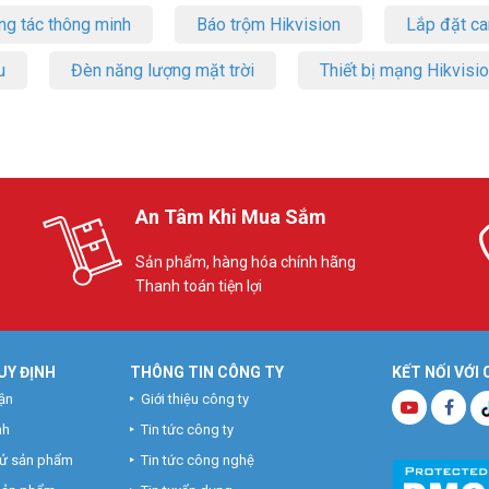
ng tác thông minh
Báo trộm Hikvision
Lắp đặt c
u
Đèn năng lượng mặt trời
Thiết bị mạng Hikvisi
An Tâm Khi Mua Sắm
Sản phẩm, hàng hóa chính hãng
Thanh toán tiện lợi
UY ĐỊNH
THÔNG TIN CÔNG TY
KẾT NỐI VỚI
ận
Giới thiệu công ty
nh
Tin tức công ty
hử sản phẩm
Tin tức công nghệ