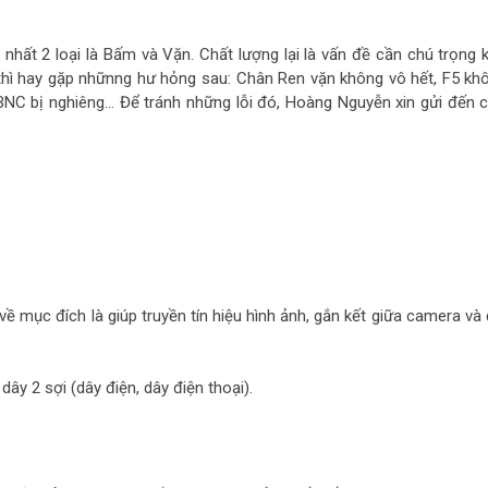
n nhất 2 loại là Bấm và Vặn. Chất lượng lại là vấn đề cần chú trọng 
 thì hay gặp nhữnng hư hỏng sau: Chân Ren vặn không vô hết, F5 kh
 BNC bị nghiêng… Để tránh những lỗi đó, Hoàng Nguyễn xin gửi đến 
?
mục đích là giúp truyền tín hiệu hình ảnh, gắn kết giữa camera và 
y 2 sợi (dây điện, dây điện thoại).