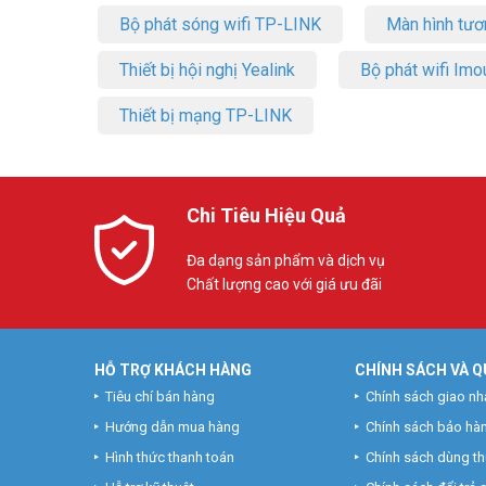
Bộ phát sóng wifi TP-LINK
Màn hình tươ
Thiết bị hội nghị Yealink
Bộ phát wifi Imo
Thiết bị mạng TP-LINK
Chi Tiêu Hiệu Quả
Đa dạng sản phẩm và dịch vụ
Chất lượng cao với giá ưu đãi
HỖ TRỢ KHÁCH HÀNG
CHÍNH SÁCH VÀ Q
Tiêu chí bán hàng
Chính sách giao nh
Hướng dẫn mua hàng
Chính sách bảo hà
Hình thức thanh toán
Chính sách dùng t