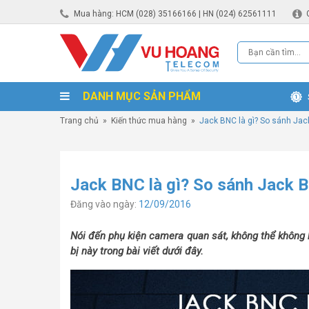
Mua hàng: HCM (028) 35166166 | HN (024) 62561111
DANH MỤC SẢN PHẨM
Trang chủ
»
Kiến thức mua hàng
»
Jack BNC là gì? So sánh Jac
Jack BNC là gì? So sánh Jack B
Đăng vào ngày:
12/09/2016
Nói đến phụ kiện camera quan sát, không thể không k
bị này trong bài viết dưới đây.