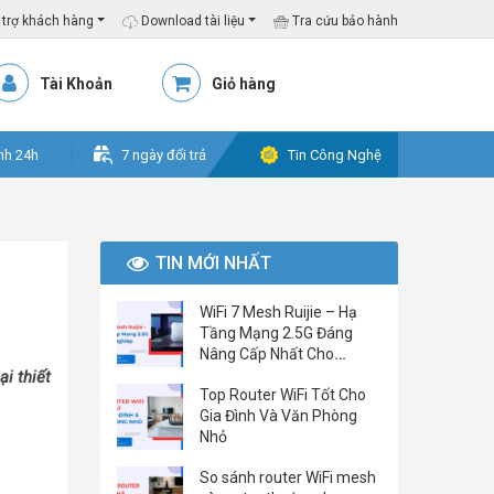
trợ khách hàng
Download tài liệu
Tra cứu bảo hành
Tài Khoản
Giỏ hàng
nh 24h
7 ngày đổi trả
Tin Công Nghệ
TIN MỚI NHẤT
WiFi 7 Mesh Ruijie – Hạ
Tầng Mạng 2.5G Đáng
Nâng Cấp Nhất Cho
Doanh Nghiệp Hiện Nay
i thiết
Top Router WiFi Tốt Cho
Gia Đình Và Văn Phòng
Nhỏ
So sánh router WiFi mesh