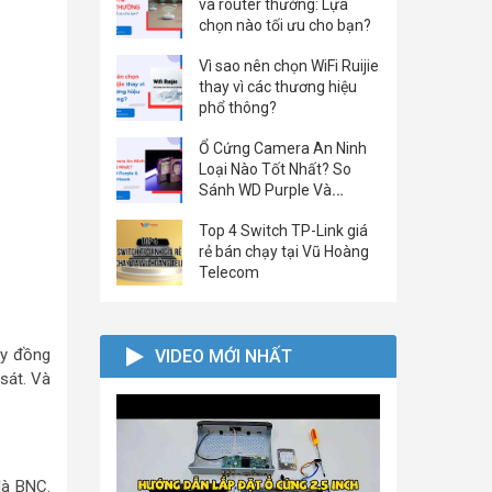
và router thường: Lựa
chọn nào tối ưu cho bạn?
Vì sao nên chọn WiFi Ruijie
thay vì các thương hiệu
phổ thông?
Ổ Cứng Camera An Ninh
Loại Nào Tốt Nhất? So
Sánh WD Purple Và
Seagate SkyHawk
Top 4 Switch TP-Link giá
rẻ bán chạy tại Vũ Hoàng
Telecom
ây đồng
VIDEO MỚI NHẤT
 sát. Và
là BNC.