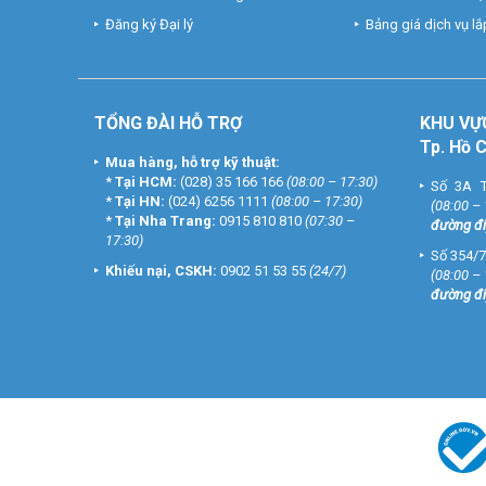
Đăng ký Đại lý
Bảng giá dịch vụ lắp
TỔNG ĐÀI HỖ TRỢ
KHU
VỰ
Tp. Hồ 
Mua hàng, hỗ trợ kỹ thuật:
*
Tại HCM:
(028) 35 166 166
(08:00 – 17:30)
Số 3A T
*
Tại HN:
(024) 6256 1111
(08:00 – 17:30)
(08:00 –
*
Tại Nha Trang:
0915 810 810
(07:30 –
đường đi
17:30)
Số 354/7
Khiếu nại, CSKH:
0902 51 53 55
(24/7)
(08:00 –
đường đi