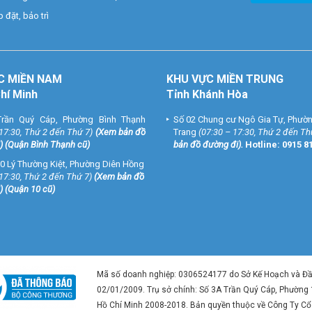
 đặt, bảo trì
C MIỀN NAM
KHU VỰC MIỀN TRUNG
Chí Minh
Tỉnh Khánh Hòa
rần Quý Cáp, Phường Bình Thạnh
Số 02 Chung cư Ngô Gia Tự, Phườ
 17:30, Thứ 2 đến Thứ 7)
(
Xem bản đồ
Trang
(07:30 – 17:30, Thứ 2 đến Th
) (Quận Bình Thạnh cũ)
bản đồ đường đi
).
Hotline:
0915 8
0 Lý Thường Kiệt, Phường Diên Hồng
 17:30, Thứ 2 đến Thứ 7)
(
Xem bản đồ
) (Quận 10 cũ)
Mã số doanh nghiệp: 0306524177 do Sở Kế Hoạch và Đ
02/01/2009. Trụ sở chính: Số 3A Trần Quý Cáp, Phường
Hồ Chí Minh 2008-2018. Bản quyền thuộc về Công Ty C