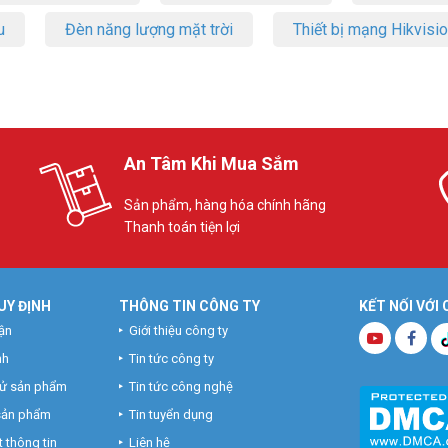
u
Đèn năng lượng mặt trời
Thiết bị mạng Hikvisi
An Tâm Khi Mua Sắm
Sản phẩm, hàng hóa chính hãng
Thanh toán tiện lợi
UY ĐỊNH
THÔNG TIN CÔNG TY
KẾT NỐI VỚI
ận
Giới thiệu công ty
nh
Tin tức công ty
hử sản phẩm
Tin tức công nghệ
 sản phẩm
Tin tuyển dụng
 thông tin
Liên hệ