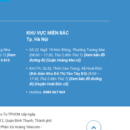
KHU VỰC MIỀN BẮC
Tp. Hà Nội
ng Nha
Số 22 Ngõ 19 Kim Đồng, Phường Tương Mai
ứ 7)
(
Xem
(08:00 – 17:30, Thứ 2 đến Thứ 7)
(
Xem bản đồ
10 810
đường đi
) (Quận Hoàng Mai cũ)
Km17+, QL32, Thôn Cao Trung, Xã Hoài Đức
(Đối diện Khu Đô Thị Tân Tây Đô)
(8:00 –
17:30, Thứ 2 đến Thứ 7)
(
Xem bản đồ đường
đi
) (Huyện Hoài Đức cũ)
Hotline:
0989 067 969
ầu Tư TP.HCM cấp ngày
 12, Quận Bình Thạnh, Thành phố
ổ Phần Vũ Hoàng Telecom -