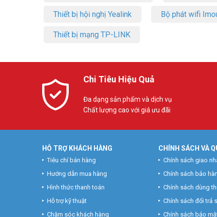
Thiết bị hội nghị Yealink
Bộ phát wifi Imo
Thiết bị mạng TP-LINK
Chi Tiêu Hiệu Quả
Đa dạng sản phẩm và dịch vụ
Chất lượng cao với giá ưu đãi
HỖ TRỢ KHÁCH HÀNG
CHÍNH SÁCH VÀ Q
Tiêu chí bán hàng
Chính sách giao nh
Hướng dẫn mua hàng
Chính sách bảo hà
Hình thức thanh toán
Chính sách dùng t
Hỗ trợ kỹ thuật
Chính sách đổi trả
Chăm sóc khách hàng
Chính sách bảo mật