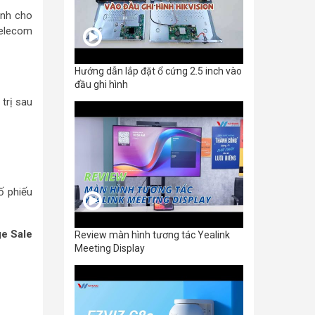
ành cho
telecom
Hướng dẫn lắp đặt ổ cứng 2.5 inch vào
đầu ghi hình
trị sau
ố phiếu
e Sale
Review màn hình tương tác Yealink
Meeting Display