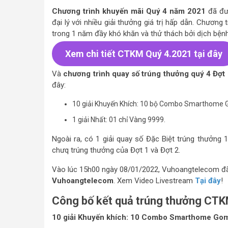
Chương trình khuyến mãi Quý 4 năm 2021
đã đư
đại lý với nhiều giải thưởng giá trị hấp dẫn. Chươ
trong 1 năm đầy khó khăn và thử thách bởi dịch bệnh
Xem chi tiết CTKM Quý 4.2021 tại đây
Và
chương trình quay số trúng thưởng quý 4
Đợt
đây:
10 giải Khuyến Khích: 10 bộ Combo Smarthome Go
1 giải Nhất: 01 chỉ Vàng 9999.
Ngoài ra, có 1 giải quay số Đặc Biệt trúng thưởng 1
chưq trúng thưởng của Đợt 1 và Đợt 2.
Vào lúc 15h00 ngày 08/01/2022, Vuhoangtelecom đ
Vuhoangtelecom
. Xem Video Livestream
Tại đây
!
Công bố kết quả trúng thưởng CTK
10 giải Khuyến khích: 10
Combo Smarthome Go