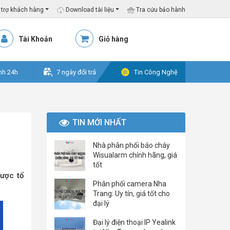
trợ khách hàng
Download tài liệu
Tra cứu bảo hành
Tài Khoản
Giỏ hàng
nh 24h
7 ngày đổi trả
Tin Công Nghệ
TIN MỚI NHẤT
Nhà phân phối báo cháy
Wisualarm chính hãng, giá
tốt
ược tổ
Phân phối camera Nha
Trang: Uy tín, giá tốt cho
đại lý
Đại lý điện thoại IP Yealink