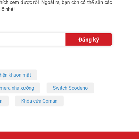
thích xem được rồi. Ngoài ra, bạn còn có thể săn các
lỡ nhé!
iện khuôn mặt
amera nhà xưởng
Switch Scodeno
on
Khóa cửa Goman