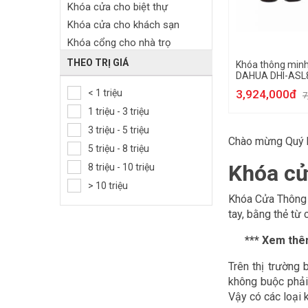
Khóa cửa cho biệt thự
Khóa cửa cho khách sạn
Khóa cổng cho nhà trọ
Khóa cửa gỗ
THEO TRỊ GIÁ
Khóa thông minh
DAHUA DHI-ASL
Khóa cửa sắt ngoài trời
< 1 triệu
3,924,000đ
Khóa cửa nhôm
7
1 triệu - 3 triệu
Khóa cửa kính
3 triệu - 5 triệu
Khóa tủ khách sạn
Chào mừng Quý 
5 triệu - 8 triệu
Khóa cửa tủ đồ
Khóa cửa
8 triệu - 10 triệu
> 10 triệu
Khóa Cửa Thông 
tay, bằng thẻ từ
*** Xem th
Trên thị trường
không buộc phải 
Vậy có các loại 