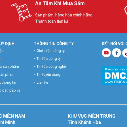
An Tâm Khi Mua Sắm
Sản phẩm, hàng hóa chính hãng
Thanh toán tiện lợi
UY ĐỊNH
THÔNG TIN CÔNG TY
KẾT NỐI VỚI
ận
Giới thiệu công ty
nh
Tin tức công ty
hử sản phẩm
Tin tức công nghệ
 sản phẩm
Tin tuyển dụng
 thông tin
Liên hệ
 đặt, bảo trì
C MIỀN NAM
KHU VỰC MIỀN TRUNG
Chí Minh
Tỉnh Khánh Hòa