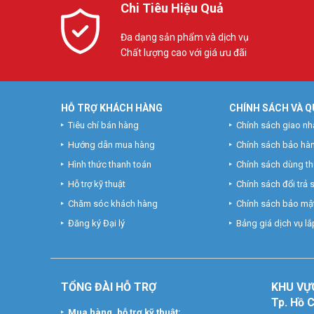
Chi Tiêu Hiệu Quả
Đa dạng sản phẩm và dịch vụ
Chất lượng cao với giá ưu đãi
HỖ TRỢ KHÁCH HÀNG
CHÍNH SÁCH VÀ Q
Tiêu chí bán hàng
Chính sách giao nh
Hướng dẫn mua hàng
Chính sách bảo hà
Hình thức thanh toán
Chính sách dùng t
Hỗ trợ kỹ thuật
Chính sách đổi trả
Chăm sóc khách hàng
Chính sách bảo mật
Đăng ký Đại lý
Bảng giá dịch vụ lắp
TỔNG ĐÀI HỖ TRỢ
KHU
VỰ
Tp. Hồ 
Mua hàng, hỗ trợ kỹ thuật: