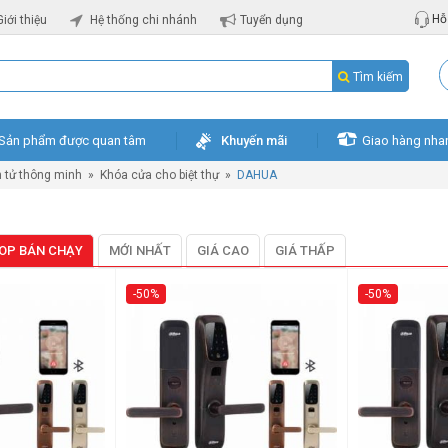
Hỗ 
Giới thiệu
Hệ thống chi nhánh
Tuyển dụng
Tìm kiếm
Sản phẩm được quan tâm
Khuyến mãi
Giao hàng nha
n tử thông minh
»
Khóa cửa cho biệt thự
»
DAHUA
OP BÁN CHẠY
MỚI NHẤT
GIÁ CAO
GIÁ THẤP
-50%
-50%