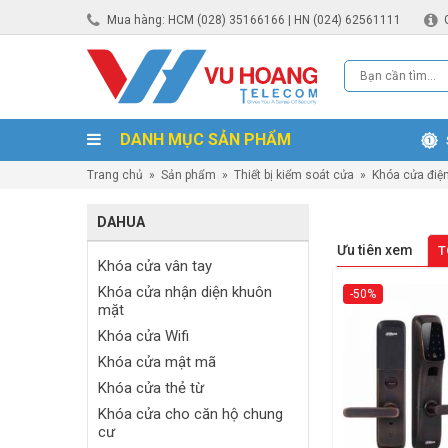
Mua hàng: HCM (028) 35166166 | HN (024) 62561111
DANH MỤC SẢN PHẨM
Trang chủ
»
Sản phẩm
»
Thiết bị kiểm soát cửa
»
Khóa cửa điệ
DAHUA
Ưu tiên xem
T
Khóa cửa vân tay
Khóa cửa nhận diện khuôn
-50%
mặt
Khóa cửa Wifi
Khóa cửa mật mã
Khóa cửa thẻ từ
Khóa cửa cho căn hộ chung
cư