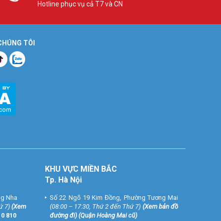
Hotline phục vụ cả T7 và CN
 CHÚNG TÔI
KHU VỰC MIỀN BẮC
Tp. Hà Nội
ng Nha
Số 22 Ngõ 19 Kim Đồng, Phường Tương Mai
ứ 7)
(
Xem
(08:00 – 17:30, Thứ 2 đến Thứ 7)
(
Xem bản đồ
10 810
đường đi
) (Quận Hoàng Mai cũ)