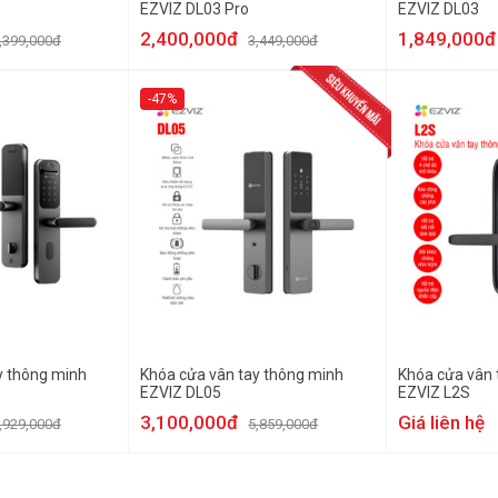
EZVIZ DL03 Pro
EZVIZ DL03
2,400,000đ
1,849,000đ
,399,000đ
3,449,000đ
-47%
y thông minh
Khóa cửa vân tay thông minh
Khóa cửa vân 
EZVIZ DL05
EZVIZ L2S
3,100,000đ
Giá liên hệ
,929,000đ
5,859,000đ