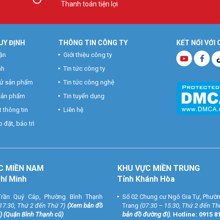
Thanh toán tiện lợi
UY ĐỊNH
THÔNG TIN CÔNG TY
KẾT NỐI VỚI
ận
Giới thiệu công ty
nh
Tin tức công ty
hử sản phẩm
Tin tức công nghệ
 sản phẩm
Tin tuyển dụng
 thông tin
Liên hệ
 đặt, bảo trì
C MIỀN NAM
KHU VỰC MIỀN TRUNG
Chí Minh
Tỉnh Khánh Hòa
rần Quý Cáp, Phường Bình Thạnh
Số 02 Chung cư Ngô Gia Tự, Phườ
 17:30, Thứ 2 đến Thứ 7)
(
Xem bản đồ
Trang
(07:30 – 15:30, Thứ 2 đến Th
) (Quận Bình Thạnh cũ)
bản đồ đường đi
).
Hotline:
0915 8