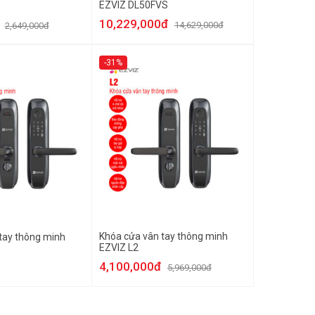
EZVIZ DL50FVS
10,229,000đ
14,629,000đ
2,649,000đ
-31%
Khóa cửa vân tay thông minh
tay thông minh
EZVIZ L2
4,100,000đ
5,969,000đ