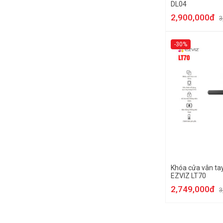
DL04
2,900,000đ
3
-30%
Khóa cửa vân ta
EZVIZ LT70
2,749,000đ
3