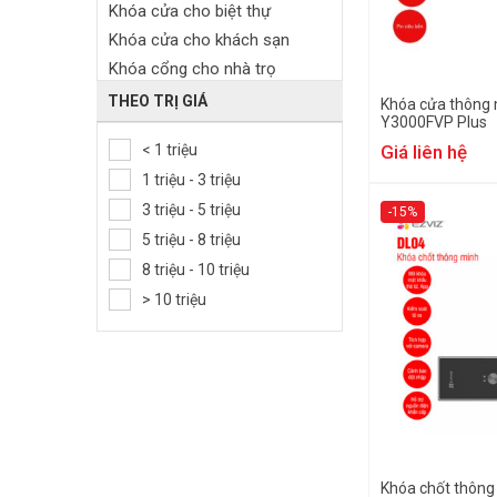
Khóa cửa cho biệt thự
Khóa cửa cho khách sạn
Khóa cổng cho nhà trọ
Khóa cửa gỗ
THEO TRỊ GIÁ
Khóa cửa thông 
Y3000FVP Plus
Khóa cửa sắt ngoài trời
< 1 triệu
Giá liên hệ
Khóa cửa nhôm
1 triệu - 3 triệu
Khóa cửa kính
3 triệu - 5 triệu
Khóa tủ khách sạn
-15%
5 triệu - 8 triệu
Khóa cửa tủ đồ
8 triệu - 10 triệu
> 10 triệu
Khóa chốt thông