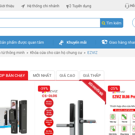
Hỗ 
Giới thiệu
Hệ thống chi nhánh
Tuyển dụng
Tìm kiếm
Sản phẩm được quan tâm
Khuyến mãi
Giao hàng nha
n tử thông minh
»
Khóa cửa cho căn hộ chung cư
»
EZVIZ
OP BÁN CHẠY
MỚI NHẤT
GIÁ CAO
GIÁ THẤP
-39%
-25%