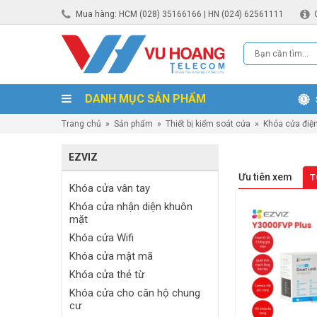
Mua hàng: HCM (028) 35166166 | HN (024) 62561111
DANH MỤC SẢN PHẨM
Trang chủ
»
Sản phẩm
»
Thiết bị kiểm soát cửa
»
Khóa cửa điệ
EZVIZ
Ưu tiên xem
T
Khóa cửa vân tay
Khóa cửa nhận diện khuôn
mặt
Khóa cửa Wifi
Khóa cửa mật mã
Khóa cửa thẻ từ
Khóa cửa cho căn hộ chung
cư