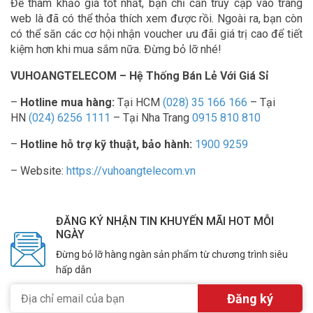
Để tham khảo giá tốt nhất, bạn chỉ cần truy cập vào trang
web là đã có thể thỏa thích xem được rồi. Ngoài ra, bạn còn
có thể săn các cơ hội nhận voucher ưu đãi giá trị cao để tiết
kiệm hơn khi mua sắm nữa. Đừng bỏ lỡ nhé!
VUHOANGTELECOM – Hệ Thống Bán Lẻ Với Giá Sỉ
–
Hotline mua hàng:
Tại HCM
(028) 35 166 166
– Tại
HN
(024) 6256 1111
– Tại Nha Trang
0915 810 810
–
Hotline hỗ trợ kỹ thuật, bảo hành:
1900 9259
– Website:
https://vuhoangtelecom.vn
ĐĂNG KÝ NHẬN TIN KHUYẾN MÃI HOT MỖI
NGÀY
Đừng bỏ lỡ hàng ngàn sản phẩm từ chương trình siêu
hấp dẫn