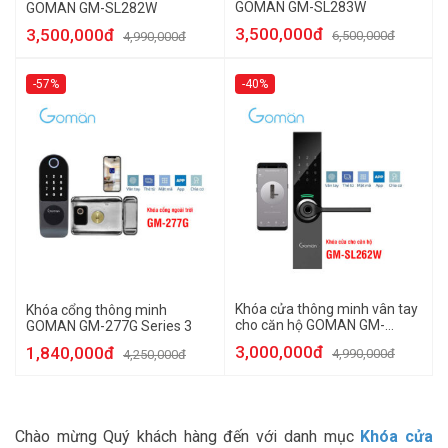
GOMAN GM-SL283W
GOMAN GM-SL282W
3,500,000đ
3,500,000đ
6,500,000đ
4,990,000đ
-57%
-40%
Khóa cửa thông minh vân tay
Khóa cổng thông minh
cho căn hộ GOMAN GM-
GOMAN GM-277G Series 3
SL262W
3,000,000đ
1,840,000đ
4,990,000đ
4,250,000đ
Chào mừng Quý khách hàng đến với danh mục
Khóa cửa