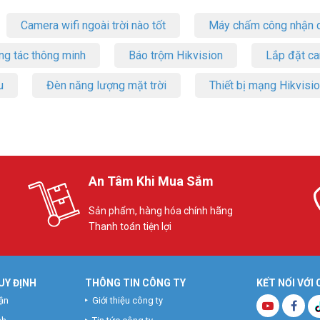
Camera wifi ngoài trời nào tốt
Máy chấm công nhận d
ng tác thông minh
Báo trộm Hikvision
Lắp đặt c
u
Đèn năng lượng mặt trời
Thiết bị mạng Hikvisi
An Tâm Khi Mua Sắm
Sản phẩm, hàng hóa chính hãng
Thanh toán tiện lợi
UY ĐỊNH
THÔNG TIN CÔNG TY
KẾT NỐI VỚI
ận
Giới thiệu công ty