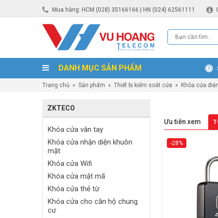
Mua hàng: HCM (028) 35166166 | HN (024) 62561111
DANH MỤC SẢN PHẨM
Trang chủ
»
Sản phẩm
»
Thiết bị kiểm soát cửa
»
Khóa cửa điệ
ZKTECO
Ưu tiên xem
T
Khóa cửa vân tay
Khóa cửa nhận diện khuôn
-28%
mặt
Khóa cửa Wifi
Khóa cửa mật mã
Khóa cửa thẻ từ
Khóa cửa cho căn hộ chung
cư