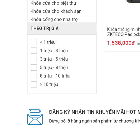
Khóa cửa cho biệt thự
Khóa cửa cho khách sạn
Khóa cổng cho nhà trọ
Khóa cửa gỗ
THEO TRỊ GIÁ
Khóa thông minh
ZKTECO Padloc
Khóa cửa sắt ngoài trời
< 1 triệu
1,538,000đ
Khóa cửa nhôm
2
1 triệu - 3 triệu
Khóa cửa kính
3 triệu - 5 triệu
Khóa tủ khách sạn
5 triệu - 8 triệu
Khóa cửa tủ đồ
8 triệu - 10 triệu
> 10 triệu
ĐĂNG KÝ NHẬN TIN KHUYẾN MÃI HOT 
Đừng bỏ lỡ hàng ngàn sản phẩm từ chương trì