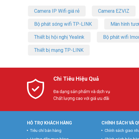
Camera IP Wifi giá rẻ
Camera EZVIZ
Bộ phát sóng wifi TP-LINK
Màn hình tươ
Thiết bị hội nghị Yealink
Bộ phát wifi Imo
Thiết bị mạng TP-LINK
Chi Tiêu Hiệu Quả
Đa dạng sản phẩm và dịch vụ
Chất lượng cao với giá ưu đãi
HỖ TRỢ KHÁCH HÀNG
CHÍNH SÁCH VÀ Q
Tiêu chí bán hàng
Chính sách giao nh