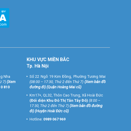
KHU VỰC MIỀN BẮC
Tp. Hà Nội
ng Nha
Số 22 Ngõ 19 Kim Đồng, Phường Tương Mai
ứ 7)
(
Xem
(08:00 – 17:30, Thứ 2 đến Thứ 7)
(
Xem bản đồ
10 810
đường đi
) (Quận Hoàng Mai cũ)
Km17+, QL32, Thôn Cao Trung, Xã Hoài Đức
(Đối diện Khu Đô Thị Tân Tây Đô)
(8:00 –
17:30, Thứ 2 đến Thứ 7)
(
Xem bản đồ đường
đi
) (Huyện Hoài Đức cũ)
Hotline:
0989 067 969