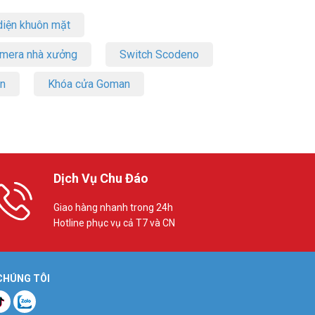
iện khuôn mặt
amera nhà xưởng
Switch Scodeno
on
Khóa cửa Goman
Dịch Vụ Chu Đáo
Giao hàng nhanh trong 24h
Hotline phục vụ cả T7 và CN
 CHÚNG TÔI