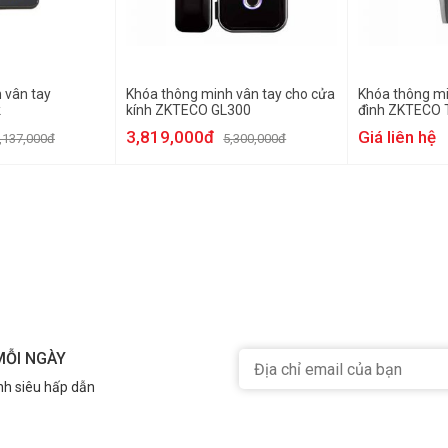
 vân tay
Khóa thông minh vân tay cho cửa
Khóa thông mi
k
kính ZKTECO GL300
đình ZKTECO 
3,819,000đ
Giá liên hệ
,137,000đ
5,300,000đ
MỖI NGÀY
nh siêu hấp dẫn