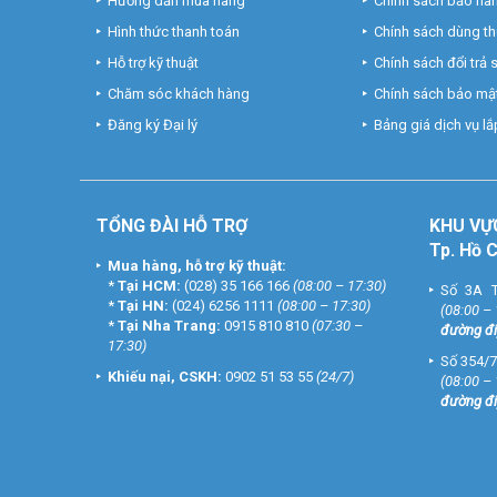
Hướng dẫn mua hàng
Chính sách bảo hà
Hình thức thanh toán
Chính sách dùng t
Hỗ trợ kỹ thuật
Chính sách đổi trả
Chăm sóc khách hàng
Chính sách bảo mật
Đăng ký Đại lý
Bảng giá dịch vụ lắp
TỔNG ĐÀI HỖ TRỢ
KHU
VỰ
Tp. Hồ 
Mua hàng, hỗ trợ kỹ thuật:
*
Tại HCM:
(028) 35 166 166
(08:00 – 17:30)
Số 3A T
*
Tại HN:
(024) 6256 1111
(08:00 – 17:30)
(08:00 –
*
Tại Nha Trang:
0915 810 810
(07:30 –
đường đi
17:30)
Số 354/7
Khiếu nại, CSKH:
0902 51 53 55
(24/7)
(08:00 –
đường đi