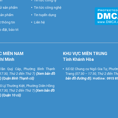
nh
Tin tức công ty
hử sản phẩm
Tin tức công nghệ
 sản phẩm
Tin tuyển dụng
 thông tin
Liên hệ
 đặt, bảo trì
C MIỀN NAM
KHU VỰC MIỀN TRUNG
Chí Minh
Tỉnh Khánh Hòa
rần Quý Cáp, Phường Bình Thạnh
Số 02 Chung cư Ngô Gia Tự, Phườ
 17:30, Thứ 2 đến Thứ 7)
(
Xem bản đồ
Trang
(07:30 – 17:30, Thứ 2 đến Th
) (Quận Bình Thạnh cũ)
bản đồ đường đi
).
Hotline:
0915 8
0 Lý Thường Kiệt, Phường Diên Hồng
 17:30, Thứ 2 đến Thứ 7)
(
Xem bản đồ
) (Quận 10 cũ)