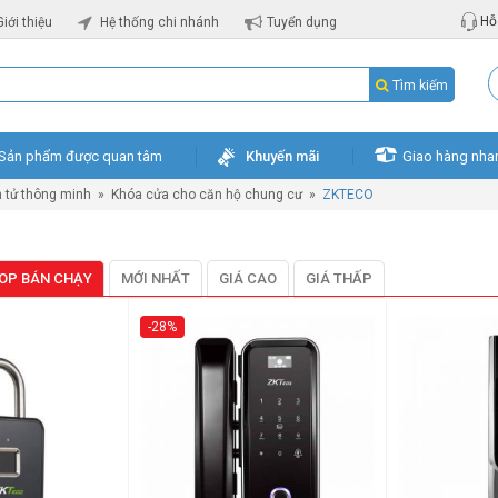
Hỗ 
Giới thiệu
Hệ thống chi nhánh
Tuyển dụng
Tìm kiếm
Sản phẩm được quan tâm
Khuyến mãi
Giao hàng nha
n tử thông minh
»
Khóa cửa cho căn hộ chung cư
»
ZKTECO
OP BÁN CHẠY
MỚI NHẤT
GIÁ CAO
GIÁ THẤP
-28%