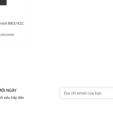
 minh IMOU K2C
,000,000đ
MỖI NGÀY
nh siêu hấp dẫn