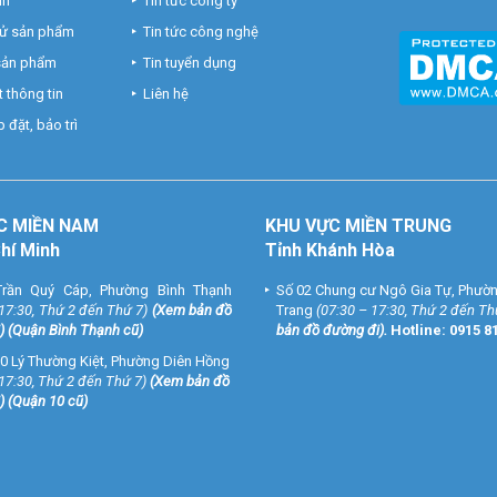
nh
Tin tức công ty
hử sản phẩm
Tin tức công nghệ
 sản phẩm
Tin tuyển dụng
 thông tin
Liên hệ
 đặt, bảo trì
C MIỀN NAM
KHU VỰC MIỀN TRUNG
Chí Minh
Tỉnh Khánh Hòa
rần Quý Cáp, Phường Bình Thạnh
Số 02 Chung cư Ngô Gia Tự, Phườ
 17:30, Thứ 2 đến Thứ 7)
(
Xem bản đồ
Trang
(07:30 – 17:30, Thứ 2 đến Th
) (Quận Bình Thạnh cũ)
bản đồ đường đi
).
Hotline:
0915 8
0 Lý Thường Kiệt, Phường Diên Hồng
 17:30, Thứ 2 đến Thứ 7)
(
Xem bản đồ
) (Quận 10 cũ)