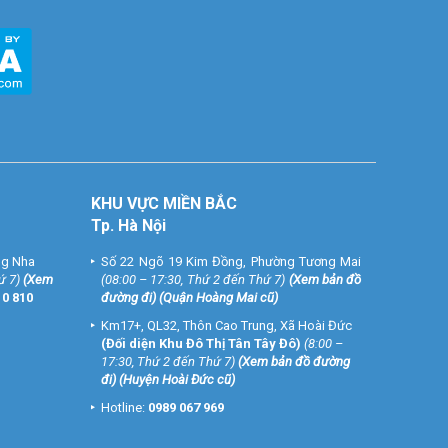
KHU VỰC MIỀN BẮC
Tp. Hà Nội
ng Nha
Số 22 Ngõ 19 Kim Đồng, Phường Tương Mai
ứ 7)
(
Xem
(08:00 – 17:30, Thứ 2 đến Thứ 7)
(
Xem bản đồ
10 810
đường đi
) (Quận Hoàng Mai cũ)
Km17+, QL32, Thôn Cao Trung, Xã Hoài Đức
(Đối diện Khu Đô Thị Tân Tây Đô)
(8:00 –
17:30, Thứ 2 đến Thứ 7)
(
Xem bản đồ đường
đi
) (Huyện Hoài Đức cũ)
Hotline:
0989 067 969