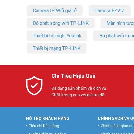
Camera IP Wifi giá rẻ
Camera EZVIZ
Bộ phát sóng wifi TP-LINK
Màn hình tươ
Thiết bị hội nghị Yealink
Bộ phát wifi Imo
Thiết bị mạng TP-LINK
Chi Tiêu Hiệu Quả
Đa dạng sản phẩm và dịch vụ
Chất lượng cao với giá ưu đãi
HỖ TRỢ KHÁCH HÀNG
CHÍNH SÁCH VÀ Q
Tiêu chí bán hàng
Chính sách giao nh