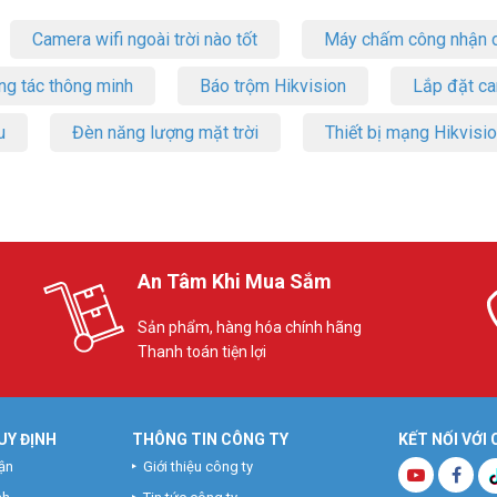
Camera wifi ngoài trời nào tốt
Máy chấm công nhận d
ng tác thông minh
Báo trộm Hikvision
Lắp đặt c
u
Đèn năng lượng mặt trời
Thiết bị mạng Hikvisi
An Tâm Khi Mua Sắm
Sản phẩm, hàng hóa chính hãng
Thanh toán tiện lợi
UY ĐỊNH
THÔNG TIN CÔNG TY
KẾT NỐI VỚI
ận
Giới thiệu công ty