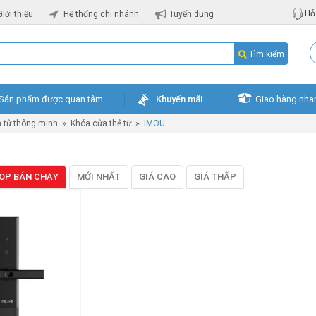
Hỗ 
Giới thiệu
Hệ thống chi nhánh
Tuyển dụng
Tìm kiếm
Sản phẩm được quan tâm
Khuyến mãi
Giao hàng nha
n tử thông minh
»
Khóa cửa thẻ từ
»
IMOU
OP BÁN CHẠY
MỚI NHẤT
GIÁ CAO
GIÁ THẤP