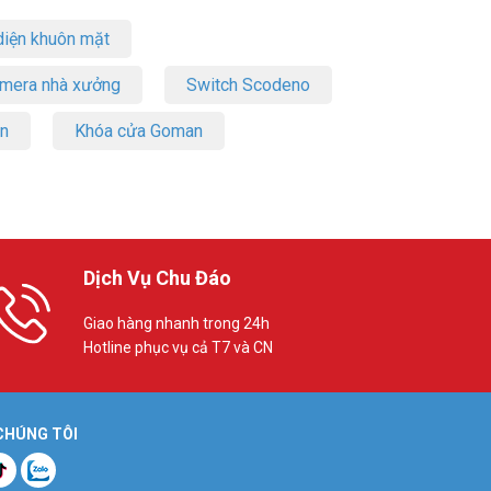
iện khuôn mặt
amera nhà xưởng
Switch Scodeno
on
Khóa cửa Goman
Dịch Vụ Chu Đáo
Giao hàng nhanh trong 24h
Hotline phục vụ cả T7 và CN
 CHÚNG TÔI