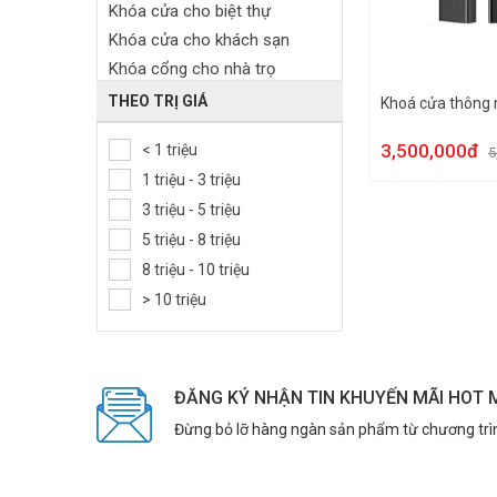
Khóa cửa cho biệt thự
Khóa cửa cho khách sạn
Khóa cổng cho nhà trọ
Khóa cửa gỗ
THEO TRỊ GIÁ
Khoá cửa thông
Khóa cửa sắt ngoài trời
3,500,000đ
< 1 triệu
5
Khóa cửa nhôm
1 triệu - 3 triệu
Khóa cửa kính
3 triệu - 5 triệu
Khóa tủ khách sạn
5 triệu - 8 triệu
Khóa cửa tủ đồ
8 triệu - 10 triệu
> 10 triệu
ĐĂNG KÝ NHẬN TIN KHUYẾN MÃI HOT 
Đừng bỏ lỡ hàng ngàn sản phẩm từ chương trì