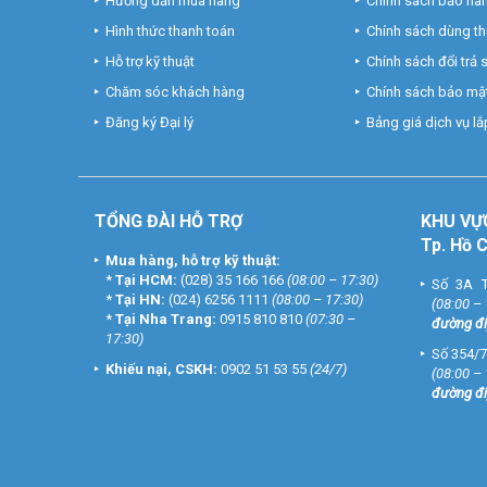
Hướng dẫn mua hàng
Chính sách bảo hà
Hình thức thanh toán
Chính sách dùng t
Hỗ trợ kỹ thuật
Chính sách đổi trả
Chăm sóc khách hàng
Chính sách bảo mật
Đăng ký Đại lý
Bảng giá dịch vụ lắp
TỔNG ĐÀI HỖ TRỢ
KHU
VỰ
Tp. Hồ 
Mua hàng, hỗ trợ kỹ thuật:
*
Tại HCM:
(028) 35 166 166
(08:00 – 17:30)
Số 3A T
*
Tại HN:
(024) 6256 1111
(08:00 – 17:30)
(08:00 –
*
Tại Nha Trang:
0915 810 810
(07:30 –
đường đi
17:30)
Số 354/7
Khiếu nại, CSKH:
0902 51 53 55
(24/7)
(08:00 –
đường đi