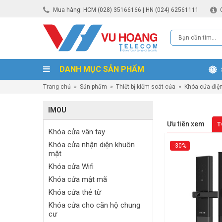
Mua hàng: HCM (028) 35166166 | HN (024) 62561111
DANH MỤC SẢN PHẨM
Trang chủ
»
Sản phẩm
»
Thiết bị kiểm soát cửa
»
Khóa cửa điệ
IMOU
Ưu tiên xem
T
Khóa cửa vân tay
Khóa cửa nhận diện khuôn
-30%
mặt
Khóa cửa Wifi
Khóa cửa mật mã
Khóa cửa thẻ từ
Khóa cửa cho căn hộ chung
cư