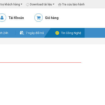
trợ khách hàng
Download tài liệu
Tra cứu bảo hành
Tài Khoản
Giỏ hàng
nh 24h
7 ngày đổi trả
Tin Công Nghệ