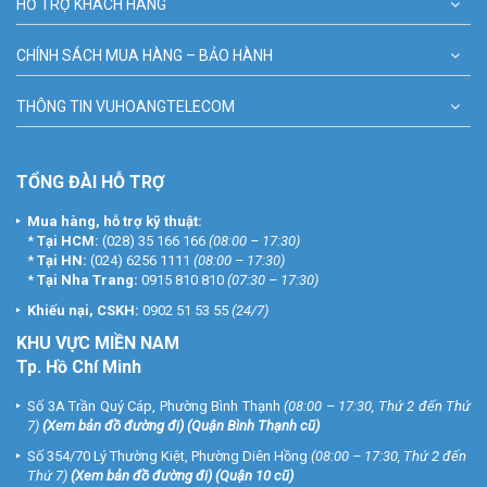
HỖ TRỢ KHÁCH HÀNG
CHÍNH SÁCH MUA HÀNG – BẢO HÀNH
THÔNG TIN VUHOANGTELECOM
TỔNG ĐÀI HỖ TRỢ
Mua hàng, hỗ trợ kỹ thuật:
*
Tại HCM:
(028) 35 166 166
(08:00 – 17:30)
*
Tại HN:
(024) 6256 1111
(08:00 – 17:30)
*
Tại Nha Trang:
0915 810 810
(07:30 – 17:30)
Khiếu nại, CSKH:
0902 51 53 55
(24/7)
KHU
VỰC MIỀN NAM
Tp. Hồ Chí Minh
Số 3A Trần Quý Cáp, Phường Bình Thạnh
(08:00 – 17:30, Thứ 2 đến Thứ
7)
(
Xem bản đồ đường đi
) (Quận Bình Thạnh cũ)
Số 354/70 Lý Thường Kiệt, Phường Diên Hồng
(08:00 – 17:30, Thứ 2 đến
Thứ 7)
(
Xem bản đồ đường đi
) (Quận 10 cũ)