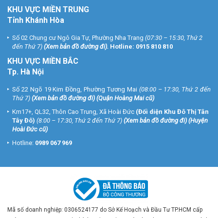
KHU VỰC MIỀN TRUNG
Tỉnh Khánh Hòa
Số 02 Chung cư Ngô Gia Tự, Phường Nha Trang
(07:30 – 15:30, Thứ 2
đến Thứ 7)
(
Xem bản đồ đường đi
).
Hotline:
0915 810 810
KHU VỰC MIỀN BẮC
Tp. Hà Nội
Số 22 Ngõ 19 Kim Đồng, Phường Tương Mai
(08:00 – 17:30, Thứ 2 đến
Thứ 7)
(
Xem bản đồ đường đi
) (Quận Hoàng Mai cũ)
Km17+, QL32, Thôn Cao Trung, Xã Hoài Đức
(Đối diện Khu Đô Thị Tân
Tây Đô)
(8:00 – 17:30, Thứ 2 đến Thứ 7)
(
Xem bản đồ đường đi
) (Huyện
Hoài Đức cũ)
Hotline:
0989 067 969
Mã số doanh nghiệp: 0306524177 do Sở Kế Hoạch và Đầu Tư TP.HCM cấp