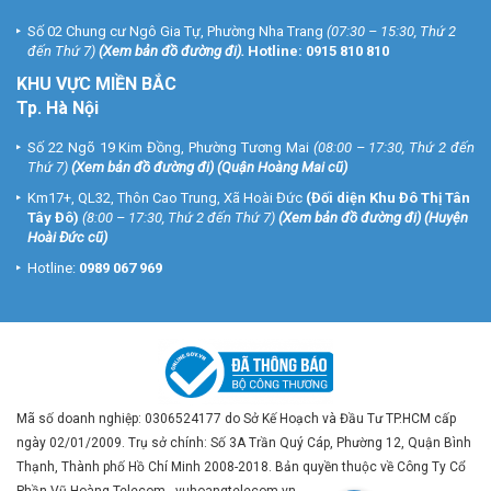
Số 02 Chung cư Ngô Gia Tự, Phường Nha Trang
(07:30 – 15:30, Thứ 2
đến Thứ 7)
(
Xem bản đồ đường đi
).
Hotline:
0915 810 810
KHU VỰC MIỀN BẮC
Tp. Hà Nội
Số 22 Ngõ 19 Kim Đồng, Phường Tương Mai
(08:00 – 17:30, Thứ 2 đến
Thứ 7)
(
Xem bản đồ đường đi
) (Quận Hoàng Mai cũ)
Km17+, QL32, Thôn Cao Trung, Xã Hoài Đức
(Đối diện Khu Đô Thị Tân
Tây Đô)
(8:00 – 17:30, Thứ 2 đến Thứ 7)
(
Xem bản đồ đường đi
) (Huyện
Hoài Đức cũ)
Hotline:
0989 067 969
Mã số doanh nghiệp: 0306524177 do Sở Kế Hoạch và Đầu Tư TP.HCM cấp
ngày 02/01/2009. Trụ sở chính: Số 3A Trần Quý Cáp, Phường 12, Quận Bình
Thạnh, Thành phố Hồ Chí Minh 2008-2018. Bản quyền thuộc về Công Ty Cổ
Phần Vũ Hoàng Telecom - vuhoangtelecom.vn