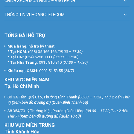
CHÍNH SÁCH MUA HÀNG – BẢO HÀNH
THÔNG TIN VUHOANGTELECOM
TỔNG ĐÀI HỖ TRỢ
Mua hàng, hỗ trợ kỹ thuật:
*
Tại HCM:
(028) 35 166 166
(08:00 – 17:30)
*
Tại HN:
(024) 6256 1111
(08:00 – 17:30)
*
Tại Nha Trang:
0915 810 810
(07:30 – 17:30)
Khiếu nại, CSKH:
0902 51 53 55
(24/7)
KHU
VỰC MIỀN NAM
Tp. Hồ Chí Minh
Số 3A Trần Quý Cáp, Phường Bình Thạnh
(08:00 – 17:30, Thứ 2 đến Thứ
7)
(
Xem bản đồ đường đi
) (Quận Bình Thạnh cũ)
Số 354/70 Lý Thường Kiệt, Phường Diên Hồng
(08:00 – 17:30, Thứ 2 đến
Thứ 7)
(
Xem bản đồ đường đi
) (Quận 10 cũ)
KHU VỰC MIỀN TRUNG
Tỉnh Khánh Hòa