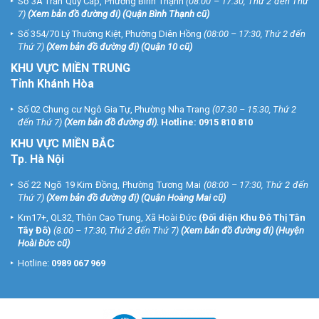
Số 3A Trần Quý Cáp, Phường Bình Thạnh
(08:00 – 17:30, Thứ 2 đến Thứ
7)
(
Xem bản đồ đường đi
) (Quận Bình Thạnh cũ)
Số 354/70 Lý Thường Kiệt, Phường Diên Hồng
(08:00 – 17:30, Thứ 2 đến
Thứ 7)
(
Xem bản đồ đường đi
) (Quận 10 cũ)
KHU VỰC MIỀN TRUNG
Tỉnh Khánh Hòa
Số 02 Chung cư Ngô Gia Tự, Phường Nha Trang
(07:30 – 15:30, Thứ 2
đến Thứ 7)
(
Xem bản đồ đường đi
).
Hotline:
0915 810 810
KHU VỰC MIỀN BẮC
Tp. Hà Nội
Số 22 Ngõ 19 Kim Đồng, Phường Tương Mai
(08:00 – 17:30, Thứ 2 đến
Thứ 7)
(
Xem bản đồ đường đi
) (Quận Hoàng Mai cũ)
Km17+, QL32, Thôn Cao Trung, Xã Hoài Đức
(Đối diện Khu Đô Thị Tân
Tây Đô)
(8:00 – 17:30, Thứ 2 đến Thứ 7)
(
Xem bản đồ đường đi
) (Huyện
Hoài Đức cũ)
Hotline:
0989 067 969