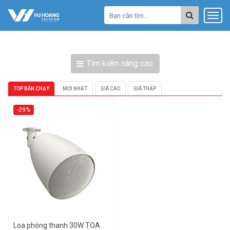
Tìm kiếm nâng cao
TOP BÁN CHẠY
MỚI NHẤT
GIÁ CAO
GIÁ THẤP
-29%
Loa phóng thanh 30W TOA