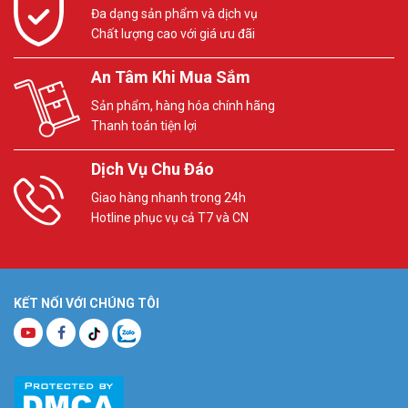
Đa dạng sản phẩm và dịch vụ
Chất lượng cao với giá ưu đãi
An Tâm Khi Mua Sắm
Sản phẩm, hàng hóa chính hãng
Thanh toán tiện lợi
Dịch Vụ Chu Đáo
Giao hàng nhanh trong 24h
Hotline phục vụ cả T7 và CN
KẾT NỐI VỚI CHÚNG TÔI