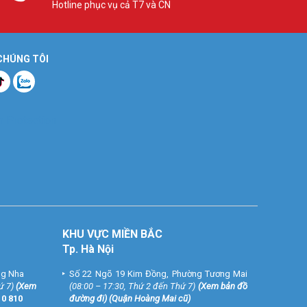
Hotline phục vụ cả T7 và CN
 CHÚNG TÔI
KHU VỰC MIỀN BẮC
Tp. Hà Nội
ng Nha
Số 22 Ngõ 19 Kim Đồng, Phường Tương Mai
ứ 7)
(
Xem
(08:00 – 17:30, Thứ 2 đến Thứ 7)
(
Xem bản đồ
10 810
đường đi
) (Quận Hoàng Mai cũ)