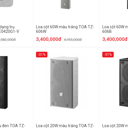
dạng trụ
Loa cột 60W màu trắng TOA TZ-
Loa cột 60W 
AE0420G1-V
606W
606B
3,400,000đ
3,400,000đ
,582,000đ
4,955,000đ
-31%
-31%
u đen TOA TZ-
Loa cột 20W màu trắng TOA TZ-
Loa cột 20W 