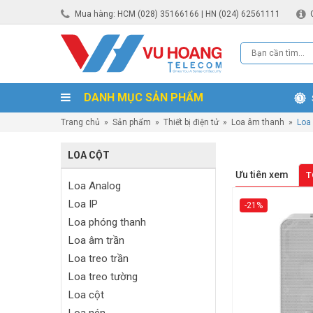
Mua hàng: HCM (028) 35166166 | HN (024) 62561111
DANH MỤC SẢN PHẨM
Trang chủ
»
Sản phẩm
»
Thiết bị điện tử
»
Loa âm thanh
»
Loa
LOA CỘT
Ưu tiên xem
T
Loa Analog
Loa IP
-21%
Loa phóng thanh
Loa âm trần
Loa treo trần
Loa treo tường
Loa cột