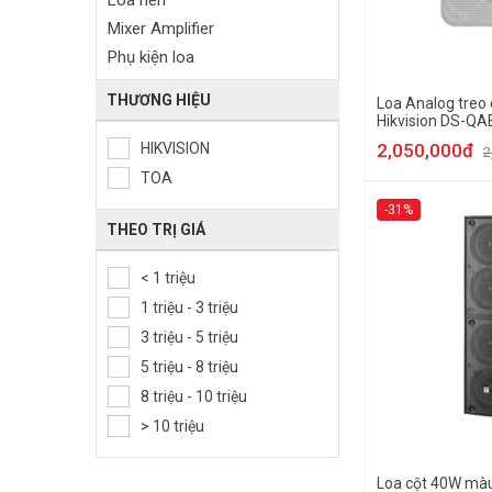
Loa nén
Mixer Amplifier
Phụ kiện loa
THƯƠNG HIỆU
Loa Analog treo 
Hikvision DS-Q
HIKVISION
2,050,000đ
2
TOA
-31%
THEO TRỊ GIÁ
< 1 triệu
1 triệu - 3 triệu
3 triệu - 5 triệu
5 triệu - 8 triệu
8 triệu - 10 triệu
> 10 triệu
Loa cột 40W mà