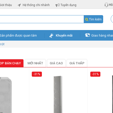
Hỗ 
Giới thiệu
Hệ thống chi nhánh
Tuyển dụng
Tìm kiếm
Sản phẩm được quan tâm
Khuyến mãi
Giao hàng nha
 cột
OP BÁN CHẠY
MỚI NHẤT
GIÁ CAO
GIÁ THẤP
-31%
-31%