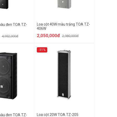
Loa cột 40W màu trắng TOA TZ-
màu đen TOA TZ-
406W
2,050,000đ
2,980,000đ
4,952,000đ
-31%
Loa cột 20W TOA TZ-205
màu đen TOA TZ-