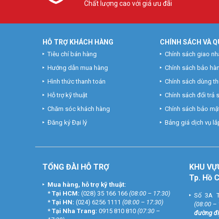
Chất lượng cao với giá ưu đãi
HỖ TRỢ KHÁCH HÀNG
CHÍNH SÁCH VÀ Q
Tiêu chí bán hàng
Chính sách giao nh
Hướng dẫn mua hàng
Chính sách bảo hà
Hình thức thanh toán
Chính sách dùng t
Hỗ trợ kỹ thuật
Chính sách đổi trả
Chăm sóc khách hàng
Chính sách bảo mật
Đăng ký Đại lý
Bảng giá dịch vụ lắp
TỔNG ĐÀI HỖ TRỢ
KHU
VỰ
Tp. Hồ 
Mua hàng, hỗ trợ kỹ thuật:
*
Tại HCM:
(028) 35 166 166
(08:00 – 17:30)
Số 3A T
*
Tại HN:
(024) 6256 1111
(08:00 – 17:30)
(08:00 –
*
Tại Nha Trang:
0915 810 810
(07:30 –
đường đi