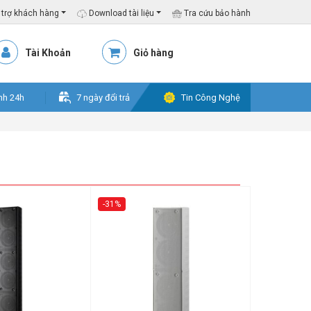
trợ khách hàng
Download tài liệu
Tra cứu bảo hành
Tài Khoản
Giỏ hàng
nh 24h
7 ngày đổi trả
Tin Công Nghệ
-31%