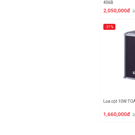
406B
2,050,000đ
2
-31%
Loa cột 10W TO
1,660,000đ
2