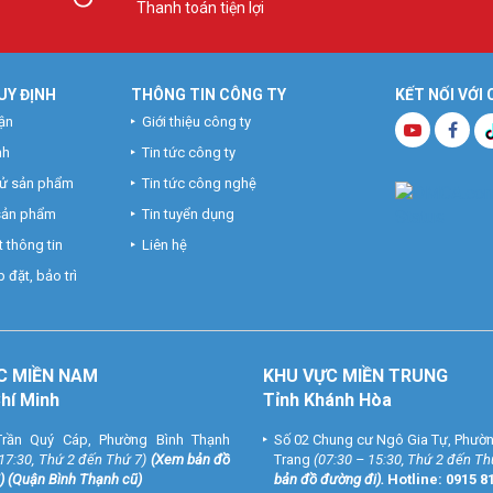
Thanh toán tiện lợi
UY ĐỊNH
THÔNG TIN CÔNG TY
KẾT NỐI VỚI
ận
Giới thiệu công ty
nh
Tin tức công ty
hử sản phẩm
Tin tức công nghệ
 sản phẩm
Tin tuyển dụng
 thông tin
Liên hệ
 đặt, bảo trì
C MIỀN NAM
KHU VỰC MIỀN TRUNG
Chí Minh
Tỉnh Khánh Hòa
rần Quý Cáp, Phường Bình Thạnh
Số 02 Chung cư Ngô Gia Tự, Phườ
 17:30, Thứ 2 đến Thứ 7)
(
Xem bản đồ
Trang
(07:30 – 15:30, Thứ 2 đến Th
) (Quận Bình Thạnh cũ)
bản đồ đường đi
).
Hotline:
0915 8