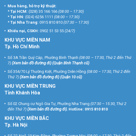
Mua hàng, hỗ trợ kỹ thuật:
*
Tại HCM:
(028) 35 166 166
(08:00 – 17:30)
*
Tại HN:
(024) 6256 1111
(08:00 – 17:30)
*
Tại Nha Trang:
0915 810 810
(07:30 – 17:30)
Khiếu nại, CSKH:
0902 51 53 55
(24/7)
KHU
VỰC MIỀN NAM
Tp. Hồ Chí Minh
Số 3A Trần Quý Cáp, Phường Bình Thạnh
(08:00 – 17:30, Thứ 2 đến Thứ
7)
(
Xem bản đồ đường đi
) (Quận Bình Thạnh cũ)
Số 354/70 Lý Thường Kiệt, Phường Diên Hồng
(08:00 – 17:30, Thứ 2 đến
Thứ 7)
(
Xem bản đồ đường đi
) (Quận 10 cũ)
KHU VỰC MIỀN TRUNG
Tỉnh Khánh Hòa
Số 02 Chung cư Ngô Gia Tự, Phường Nha Trang
(07:30 – 15:30, Thứ 2
đến Thứ 7)
(
Xem bản đồ đường đi
).
Hotline:
0915 810 810
KHU VỰC MIỀN BẮC
Tp. Hà Nội
Số 22 Ngõ 19 Kim Đồng, Phường Tương Mai
(08:00 – 17:30, Thứ 2 đến