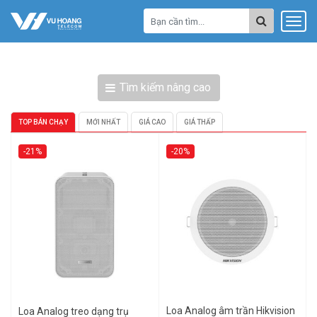
Tìm kiếm nâng cao
TOP BÁN CHẠY
MỚI NHẤT
GIÁ CAO
GIÁ THẤP
-21%
-20%
Loa Analog âm trần Hikvision
Loa Analog treo dạng trụ