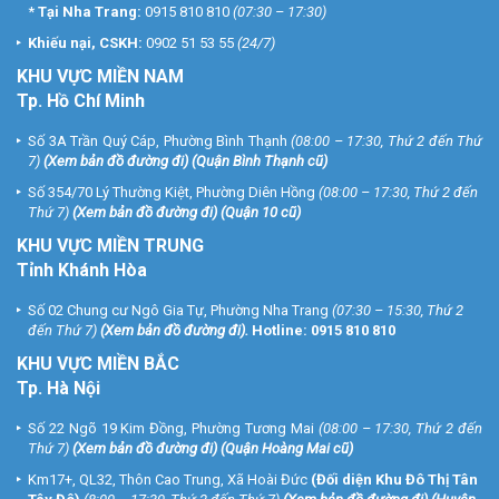
*
Tại Nha Trang:
0915 810 810
(07:30 – 17:30)
Khiếu nại, CSKH:
0902 51 53 55
(24/7)
KHU
VỰC MIỀN NAM
Tp. Hồ Chí Minh
Số 3A Trần Quý Cáp, Phường Bình Thạnh
(08:00 – 17:30, Thứ 2 đến Thứ
7)
(
Xem bản đồ đường đi
) (Quận Bình Thạnh cũ)
Số 354/70 Lý Thường Kiệt, Phường Diên Hồng
(08:00 – 17:30, Thứ 2 đến
Thứ 7)
(
Xem bản đồ đường đi
) (Quận 10 cũ)
KHU VỰC MIỀN TRUNG
Tỉnh Khánh Hòa
Số 02 Chung cư Ngô Gia Tự, Phường Nha Trang
(07:30 – 15:30, Thứ 2
đến Thứ 7)
(
Xem bản đồ đường đi
).
Hotline:
0915 810 810
KHU VỰC MIỀN BẮC
Tp. Hà Nội
Số 22 Ngõ 19 Kim Đồng, Phường Tương Mai
(08:00 – 17:30, Thứ 2 đến
Thứ 7)
(
Xem bản đồ đường đi
) (Quận Hoàng Mai cũ)
Km17+, QL32, Thôn Cao Trung, Xã Hoài Đức
(Đối diện Khu Đô Thị Tân