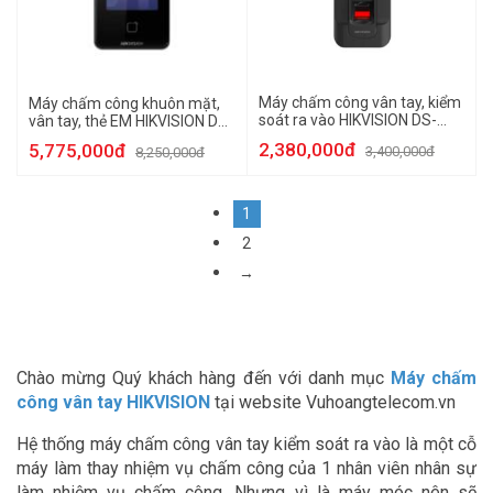
Máy chấm công vân tay, kiểm
Máy chấm công khuôn mặt,
soát ra vào HIKVISION DS-
vân tay, thẻ EM HIKVISION DS-
K1T804AMF [Có Wifi]
K1T341AMF
2,380,000đ
5,775,000đ
3,400,000đ
8,250,000đ
1
2
→
Chào mừng Quý khách hàng đến với danh mục
Máy chấm
công vân tay HIKVISION
tại website Vuhoangtelecom.vn
Hệ thống máy chấm công vân tay kiểm soát ra vào là một cỗ
máy làm thay nhiệm vụ chấm công của 1 nhân viên nhân sự
làm nhiệm vụ chấm công. Nhưng vì là máy móc nên sẽ