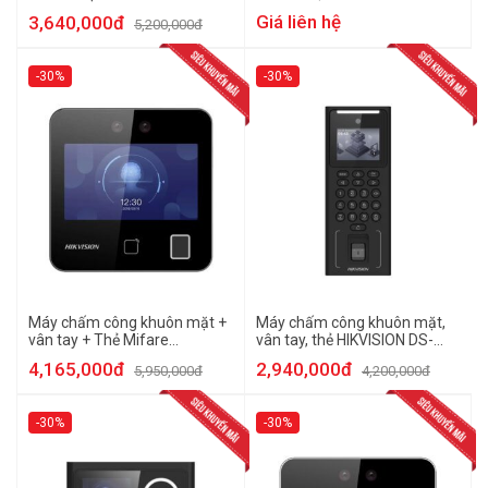
K1T343MFX
K1T342MFX
Giá liên hệ
3,640,000đ
5,200,000đ
-30%
-30%
Máy chấm công khuôn mặt +
Máy chấm công khuôn mặt,
vân tay + Thẻ Mifare
vân tay, thẻ HIKVISION DS-
HIKVISION DS-K1T343MFWX
K1T321MFWX
4,165,000đ
2,940,000đ
5,950,000đ
4,200,000đ
-30%
-30%