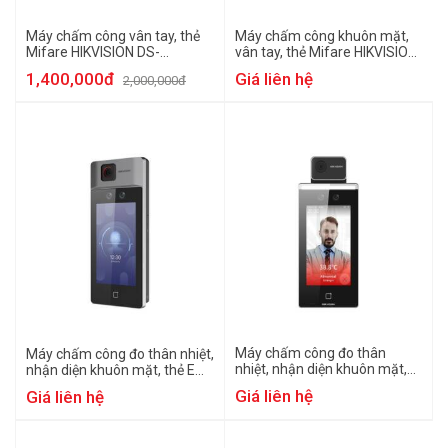
Máy chấm công vân tay, thẻ
Máy chấm công khuôn mặt,
Mifare HIKVISION DS-
vân tay, thẻ Mifare HIKVISION
K1201MF
DS-K1T341CMF
1,400,000đ
Giá liên hệ
2,000,000đ
Máy chấm công đo thân
Máy chấm công đo thân nhiệt,
nhiệt, nhận diện khuôn mặt,
nhận diện khuôn mặt, thẻ EM
thẻ EM HIKVISION DS-
HIKVISION DS-K1T671TM-3XF
Giá liên hệ
Giá liên hệ
K1TA70MI-T