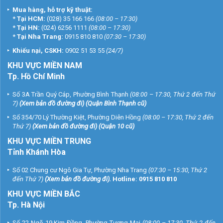
Mua hàng, hỗ trợ kỹ thuật:
*
Tại HCM:
(028) 35 166 166
(08:00 – 17:30)
*
Tại HN:
(024) 6256 1111
(08:00 – 17:30)
*
Tại Nha Trang:
0915 810 810
(07:30 – 17:30)
Khiếu nại, CSKH:
0902 51 53 55
(24/7)
KHU
VỰC MIỀN NAM
Tp. Hồ Chí Minh
Số 3A Trần Quý Cáp, Phường Bình Thạnh
(08:00 – 17:30, Thứ 2 đến Thứ
7)
(
Xem bản đồ đường đi
) (Quận Bình Thạnh cũ)
Số 354/70 Lý Thường Kiệt, Phường Diên Hồng
(08:00 – 17:30, Thứ 2 đến
Thứ 7)
(
Xem bản đồ đường đi
) (Quận 10 cũ)
KHU VỰC MIỀN TRUNG
Tỉnh Khánh Hòa
Số 02 Chung cư Ngô Gia Tự, Phường Nha Trang
(07:30 – 15:30, Thứ 2
đến Thứ 7)
(
Xem bản đồ đường đi
).
Hotline:
0915 810 810
KHU VỰC MIỀN BẮC
Tp. Hà Nội
Số 22 Ngõ 19 Kim Đồng, Phường Tương Mai
(08:00 – 17:30, Thứ 2 đến