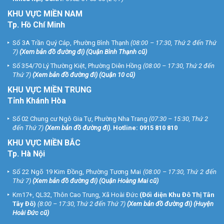
KHU
VỰC MIỀN NAM
Tp. Hồ Chí Minh
Số 3A Trần Quý Cáp, Phường Bình Thạnh
(08:00 – 17:30, Thứ 2 đến Thứ
7)
(
Xem bản đồ đường đi
) (Quận Bình Thạnh cũ)
Số 354/70 Lý Thường Kiệt, Phường Diên Hồng
(08:00 – 17:30, Thứ 2 đến
Thứ 7)
(
Xem bản đồ đường đi
) (Quận 10 cũ)
KHU VỰC MIỀN TRUNG
Tỉnh Khánh Hòa
Số 02 Chung cư Ngô Gia Tự, Phường Nha Trang
(07:30 – 15:30, Thứ 2
đến Thứ 7)
(
Xem bản đồ đường đi
).
Hotline:
0915 810 810
KHU VỰC MIỀN BẮC
Tp. Hà Nội
Số 22 Ngõ 19 Kim Đồng, Phường Tương Mai
(08:00 – 17:30, Thứ 2 đến
Thứ 7)
(
Xem bản đồ đường đi
) (Quận Hoàng Mai cũ)
Km17+, QL32, Thôn Cao Trung, Xã Hoài Đức
(Đối diện Khu Đô Thị Tân
Tây Đô)
(8:00 – 17:30, Thứ 2 đến Thứ 7)
(
Xem bản đồ đường đi
) (Huyện
Hoài Đức cũ)