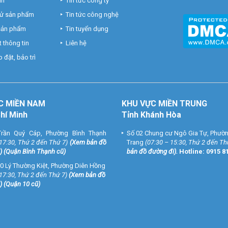
nh
Tin tức công ty
hử sản phẩm
Tin tức công nghệ
 sản phẩm
Tin tuyển dụng
 thông tin
Liên hệ
 đặt, bảo trì
C MIỀN NAM
KHU VỰC MIỀN TRUNG
Chí Minh
Tỉnh Khánh Hòa
rần Quý Cáp, Phường Bình Thạnh
Số 02 Chung cư Ngô Gia Tự, Phườ
 17:30, Thứ 2 đến Thứ 7)
(
Xem bản đồ
Trang
(07:30 – 15:30, Thứ 2 đến Th
) (Quận Bình Thạnh cũ)
bản đồ đường đi
).
Hotline:
0915 8
0 Lý Thường Kiệt, Phường Diên Hồng
 17:30, Thứ 2 đến Thứ 7)
(
Xem bản đồ
) (Quận 10 cũ)