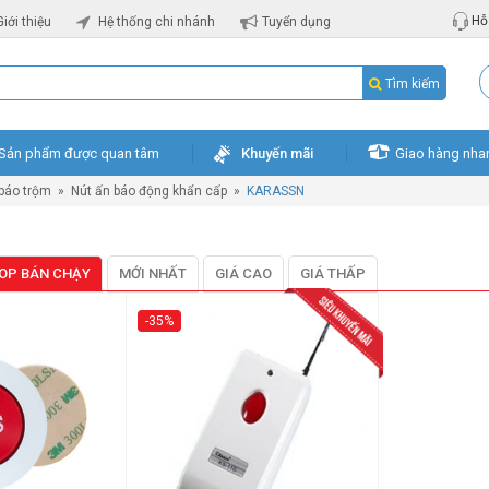
Hỗ 
Giới thiệu
Hệ thống chi nhánh
Tuyển dụng
Tìm kiếm
Sản phẩm được quan tâm
Khuyến mãi
Giao hàng nha
 báo trộm
»
Nút ấn báo động khẩn cấp
»
KARASSN
OP BÁN CHẠY
MỚI NHẤT
GIÁ CAO
GIÁ THẤP
-35%