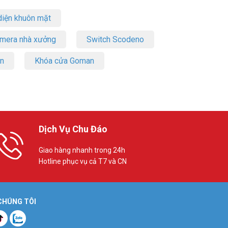
iện khuôn mặt
amera nhà xưởng
Switch Scodeno
on
Khóa cửa Goman
Dịch Vụ Chu Đáo
Giao hàng nhanh trong 24h
Hotline phục vụ cả T7 và CN
 CHÚNG TÔI