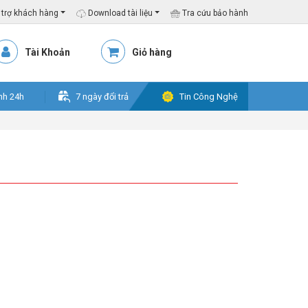
trợ khách hàng
Download tài liệu
Tra cứu bảo hành
Tài Khoản
Giỏ hàng
nh 24h
7 ngày đổi trả
Tin Công Nghệ