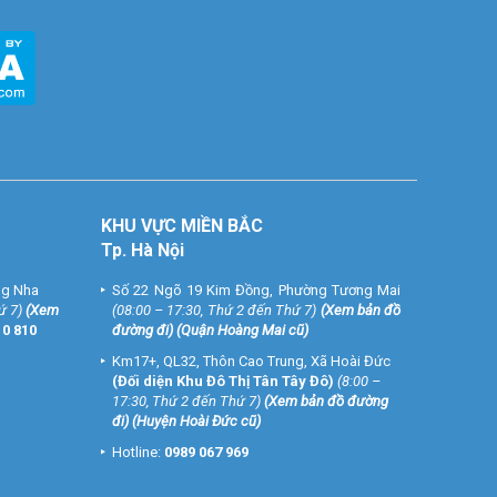
KHU VỰC MIỀN BẮC
Tp. Hà Nội
ng Nha
Số 22 Ngõ 19 Kim Đồng, Phường Tương Mai
ứ 7)
(
Xem
(08:00 – 17:30, Thứ 2 đến Thứ 7)
(
Xem bản đồ
10 810
đường đi
) (Quận Hoàng Mai cũ)
Km17+, QL32, Thôn Cao Trung, Xã Hoài Đức
(Đối diện Khu Đô Thị Tân Tây Đô)
(8:00 –
17:30, Thứ 2 đến Thứ 7)
(
Xem bản đồ đường
đi
) (Huyện Hoài Đức cũ)
Hotline:
0989 067 969