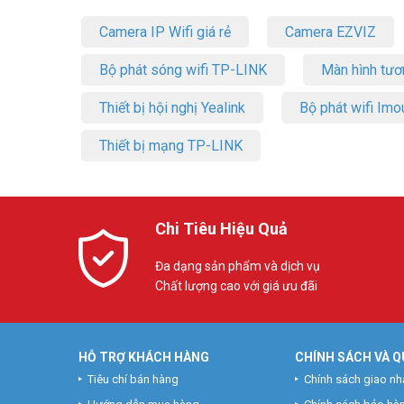
Camera IP Wifi giá rẻ
Camera EZVIZ
Bộ phát sóng wifi TP-LINK
Màn hình tươ
Thiết bị hội nghị Yealink
Bộ phát wifi Imo
Thiết bị mạng TP-LINK
Chi Tiêu Hiệu Quả
Đa dạng sản phẩm và dịch vụ
Chất lượng cao với giá ưu đãi
HỖ TRỢ KHÁCH HÀNG
CHÍNH SÁCH VÀ Q
Tiêu chí bán hàng
Chính sách giao nh