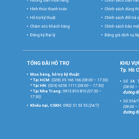
Hướng dẫn mua hàng
Chính sách bảo hà
Hình thức thanh toán
Chính sách dùng t
Hỗ trợ kỹ thuật
Chính sách đổi trả
Chăm sóc khách hàng
Chính sách bảo mật
Đăng ký Đại lý
Bảng giá dịch vụ lắp
TỔNG ĐÀI HỖ TRỢ
KHU
VỰ
Tp. Hồ 
Mua hàng, hỗ trợ kỹ thuật:
*
Tại HCM:
(028) 35 166 166
(08:00 – 17:30)
Số 3A T
*
Tại HN:
(024) 6256 1111
(08:00 – 17:30)
(08:00 –
*
Tại Nha Trang:
0915 810 810
(07:30 –
đường đi
17:30)
Số 354/7
Khiếu nại, CSKH:
0902 51 53 55
(24/7)
(08:00 –
đường đi