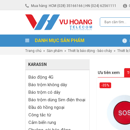
Mua hàng: HCM (028) 35166166 | HN (024) 62561111
DANH MỤC SẢN PHẨM
Trang chủ
»
Sản phẩm
»
Thiết bị báo động - báo cháy
»
Thiết bị
KARASSN
Ưu tiên xem
T
Báo động 4G
Báo trộm không dây
-35%
Báo trộm có dây
Báo trộm dùng Sim điện thoại
Đầu dò hồng ngoại
Công tắc từ
Cảm biến rung