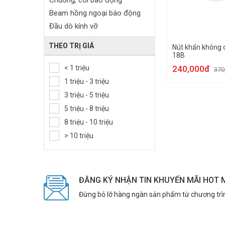
Chuông, còi báo động
Beam hồng ngoại báo động
Đầu dò kính vỡ
Remote báo động
THEO TRỊ GIÁ
Nút khẩn không 
Module GSM
18B
Trung tâm báo động
< 1 triệu
240,000đ
370
Bảng điều khiển
1 triệu - 3 triệu
Card mở rộng trung tâm báo
3 triệu - 5 triệu
động
5 triệu - 8 triệu
Phụ kiện báo trộm
8 triệu - 10 triệu
Nút ấn báo động khẩn cấp
> 10 triệu
ĐĂNG KÝ NHẬN TIN KHUYẾN MÃI HOT 
Đừng bỏ lỡ hàng ngàn sản phẩm từ chương trì