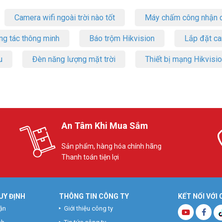
Camera wifi ngoài trời nào tốt
Máy chấm công nhận d
ng tác thông minh
Báo trộm Hikvision
Lắp đặt c
u
Đèn năng lượng mặt trời
Thiết bị mạng Hikvisi
An Tâm Khi Mua Sắm
Sản phẩm, hàng hóa chính hãng
Thanh toán tiện lợi
UY ĐỊNH
THÔNG TIN CÔNG TY
KẾT NỐI VỚI
ận
Giới thiệu công ty