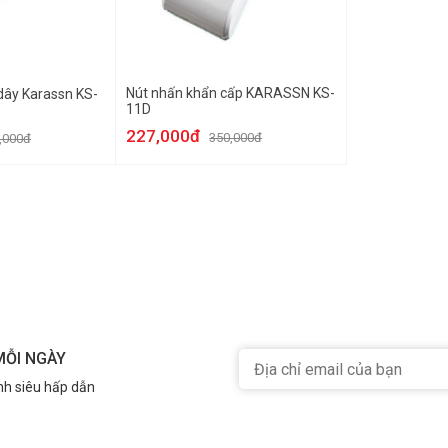
Nút nhấn khẩn cấp KARASSN KS-
dây Karassn KS-
11D
227,000đ
350,000đ
,000đ
MỖI NGÀY
nh siêu hấp dẫn