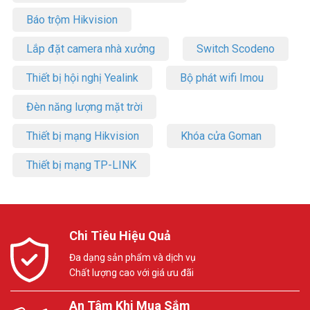
Báo trộm Hikvision
Lắp đặt camera nhà xưởng
Switch Scodeno
Thiết bị hội nghị Yealink
Bộ phát wifi Imou
Đèn năng lượng mặt trời
Thiết bị mạng Hikvision
Khóa cửa Goman
Thiết bị mạng TP-LINK
Chi Tiêu Hiệu Quả
Đa dạng sản phẩm và dịch vụ
Chất lượng cao với giá ưu đãi
An Tâm Khi Mua Sắm