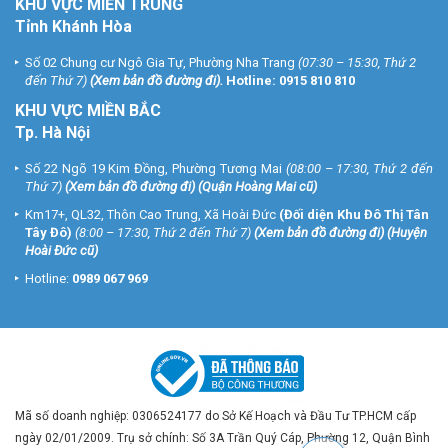
KHU VỰC MIỀN TRUNG
Tỉnh Khánh Hòa
Số 02 Chung cư Ngô Gia Tự, Phường Nha Trang
(07:30 – 15:30, Thứ 2
đến Thứ 7)
(
Xem bản đồ đường đi
).
Hotline:
0915 810 810
KHU VỰC MIỀN BẮC
Tp. Hà Nội
Số 22 Ngõ 19 Kim Đồng, Phường Tương Mai
(08:00 – 17:30, Thứ 2 đến
Thứ 7)
(
Xem bản đồ đường đi
) (Quận Hoàng Mai cũ)
Km17+, QL32, Thôn Cao Trung, Xã Hoài Đức
(Đối diện Khu Đô Thị Tân
Tây Đô)
(8:00 – 17:30, Thứ 2 đến Thứ 7)
(
Xem bản đồ đường đi
) (Huyện
Hoài Đức cũ)
Hotline:
0989 067 969
Mã số doanh nghiệp: 0306524177 do Sở Kế Hoạch và Đầu Tư TP.HCM cấp
ngày 02/01/2009. Trụ sở chính: Số 3A Trần Quý Cáp, Phường 12, Quận Bình