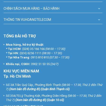
CHÍNH SÁCH MUA HÀNG – BẢO HÀNH
THÔNG TIN VUHOANGTELECOM
TỔNG ĐÀI HỖ TRỢ
Mua hàng, hỗ trợ kỹ thuật:
*
Tại HCM:
(028) 35 166 166
(08:00 – 17:30)
*
Tại HN:
(024) 6256 1111
(08:00 – 17:30)
*
Tại Nha Trang:
0915 810 810
(07:30 – 17:30)
Khiếu nại, CSKH:
0902 51 53 55
(24/7)
KHU
VỰC MIỀN NAM
Tp. Hồ Chí Minh
Số 3A Trần Quý Cáp, Phường Bình Thạnh
(08:00 – 17:30, Thứ 2 đến Thứ
7)
(
Xem bản đồ đường đi
) (Quận Bình Thạnh cũ)
Số 354/70 Lý Thường Kiệt, Phường Diên Hồng
(08:00 – 17:30, Thứ 2 đến
Thứ 7)
(
Xem bản đồ đường đi
) (Quận 10 cũ)