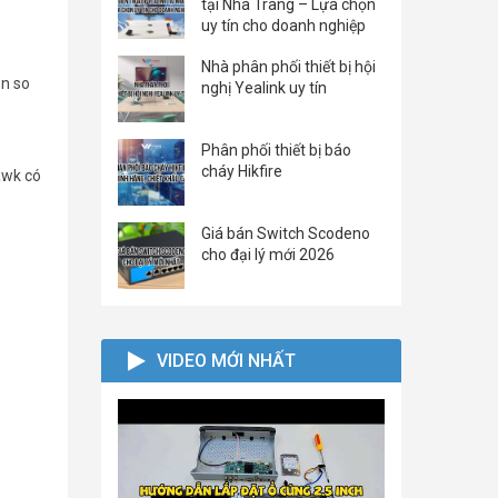
tại Nha Trang – Lựa chọn
uy tín cho doanh nghiệp
Nhà phân phối thiết bị hội
ần so
nghị Yealink uy tín
Phân phối thiết bị báo
cháy Hikfire
awk có
Giá bán Switch Scodeno
cho đại lý mới 2026
VIDEO MỚI NHẤT