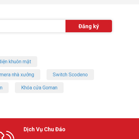
iện khuôn mặt
amera nhà xưởng
Switch Scodeno
on
Khóa cửa Goman
Dịch Vụ Chu Đáo