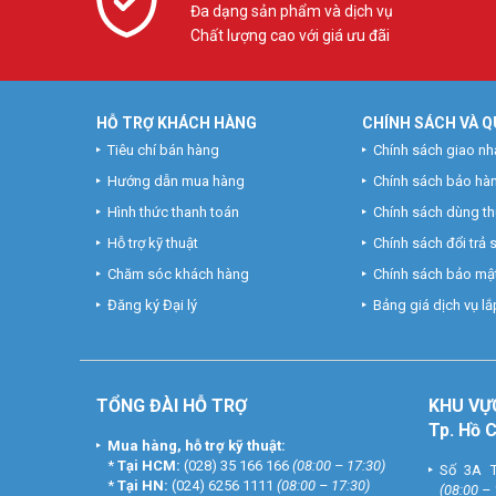
Đa dạng sản phẩm và dịch vụ
Chất lượng cao với giá ưu đãi
HỖ TRỢ KHÁCH HÀNG
CHÍNH SÁCH VÀ Q
Tiêu chí bán hàng
Chính sách giao nh
Hướng dẫn mua hàng
Chính sách bảo hà
Hình thức thanh toán
Chính sách dùng t
Hỗ trợ kỹ thuật
Chính sách đổi trả
Chăm sóc khách hàng
Chính sách bảo mật
Đăng ký Đại lý
Bảng giá dịch vụ lắp
TỔNG ĐÀI HỖ TRỢ
KHU
VỰ
Tp. Hồ 
Mua hàng, hỗ trợ kỹ thuật:
*
Tại HCM:
(028) 35 166 166
(08:00 – 17:30)
Số 3A T
*
Tại HN:
(024) 6256 1111
(08:00 – 17:30)
(08:00 –