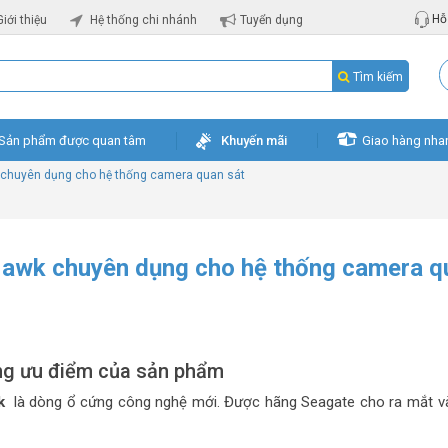
Hỗ 
Giới thiệu
Hệ thống chi nhánh
Tuyển dụng
Tìm kiếm
Sản phẩm được quan tâm
Khuyến mãi
Giao hàng nha
 chuyên dụng cho hệ thống camera quan sát
Hawk chuyên dụng cho hệ thống camera q
g ưu điểm của sản phẩm
wk
là dòng ổ cứng công nghệ mới. Được hãng Seagate cho ra mắt v