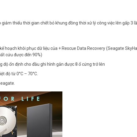
giảm thiểu thời gian chết bỏ khung đồng thời xử lý công việc lên gấp 3 l
với kế hoạch khôi phục dữ liệu của + Rescue Data Recovery (Seagate SkyH
suất cứu được đến 90%)
 độ ổn định cho đầu ghi hình gắn được 8 ổ cứng trở lên
ệt độ từ 0°C – 70°C.
Seagate.