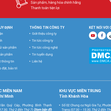
Sản phẩm, hàng hóa chính hãng
Thanh toán tiện lợi
UY ĐỊNH
THÔNG TIN CÔNG TY
KẾT NỐI VỚI
ận
Giới thiệu công ty
nh
Tin tức công ty
hử sản phẩm
Tin tức công nghệ
 sản phẩm
Tin tuyển dụng
 thông tin
Liên hệ
 đặt, bảo trì
C MIỀN NAM
KHU VỰC MIỀN TRUNG
Chí Minh
Tỉnh Khánh Hòa
rần Quý Cáp, Phường Bình Thạnh
Số 02 Chung cư Ngô Gia Tự, Phườ
 17:30, Thứ 2 đến Thứ 7)
(
Xem bản đồ
Trang
(07:30 – 15:30, Thứ 2 đến Th