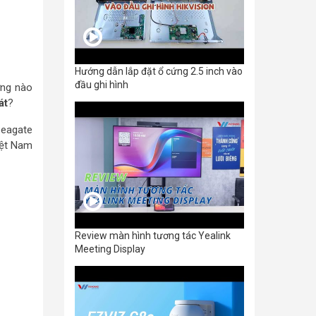
Hướng dẫn lắp đặt ổ cứng 2.5 inch vào
đầu ghi hình
ứng nào
át
?
Seagate
iệt Nam
Review màn hình tương tác Yealink
Meeting Display