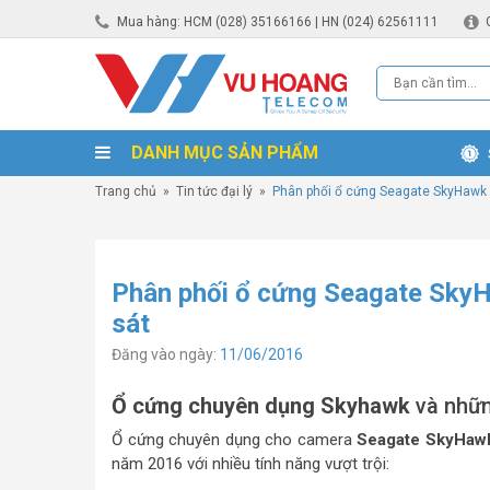
Mua hàng: HCM (028) 35166166 | HN (024) 62561111
DANH MỤC SẢN PHẨM
Trang chủ
»
Tin tức đại lý
»
Phân phối ổ cứng Seagate SkyHawk
Phân phối ổ cứng Seagate Sky
sát
Đăng vào ngày:
11/06/2016
Ổ cứng chuyên dụng Skyhawk
và nhữn
Ổ cứng chuyên dụng cho camera
Seagate SkyHa
năm 2016 với nhiều tính năng vượt trội: