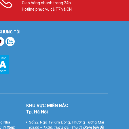
Giao hàng nhanh trong 24h
Hotline phục vụ cả T7 và CN
 CHÚNG TÔI
KHU VỰC MIỀN BẮC
Tp. Hà Nội
ng Nha
Số 22 Ngõ 19 Kim Đồng, Phường Tương Mai
ứ 7)
(
Xem
(08:00 – 17:30, Thứ 2 đến Thứ 7)
(
Xem bản đồ