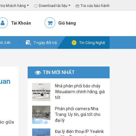
trợ khách hàng
Download tài liệu
Tra cứu bảo hành
Tài Khoản
Giỏ hàng
nh 24h
7 ngày đổi trả
Tin Công Nghệ
TIN MỚI NHẤT
uan
Nhà phân phối báo cháy
Wisualarm chính hãng, giá
tốt
Phân phối camera Nha
Trang: Uy tín, giá tốt cho
đại lý
ào giữa
Đại lý điện thoại IP Yealink