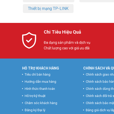
Thiết bị mạng TP-LINK
Chi Tiêu Hiệu Quả
Đa dạng sản phẩm và dịch vụ
Chất lượng cao với giá ưu đãi
HỖ TRỢ KHÁCH HÀNG
CHÍNH SÁCH VÀ Q
Tiêu chí bán hàng
Chính sách giao nh
Hướng dẫn mua hàng
Chính sách bảo hà
Hình thức thanh toán
Chính sách dùng t
Hỗ trợ kỹ thuật
Chính sách đổi trả
Chăm sóc khách hàng
Chính sách bảo mật
Đăng ký Đại lý
Bảng giá dịch vụ lắp