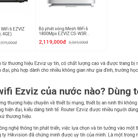
Bộ phát sóng Mesh WiFi 6
WiFi 6 EZVIZ
1800Mps EZVIZ CS-W3R
, 4GE)
(AX1800)
2,119,000đ
3,039,000đ
,979,000đ
 từ thương hiệu Ezviz uy tín, có chất lượng cao và được trang bị n
n đại, phù hợp dành cho nhiều không gian như gia đình, trường họ
wifi Ezviz của nước nào? Dùng 
ng thương hiệu chuyên về thiết bị mạng, thiết bị an ninh thì không
ăng hiện đại, kiểu dáng tinh tế. Router Ezviz được nhiều người dù
xứ thương hiệu.
ông nghệ thông tin phát triển, việc lựa chọn và tin tưởng vào một
 ty Hikvision đã chứng minh được uy tín của mình. Là một trong n