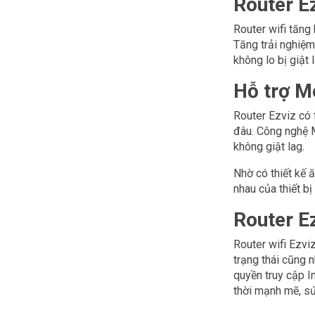
Router Ez
Router wifi tăng 
Tăng trải nghiệm
không lo bị giật
Hỗ trợ M
Router Ezviz có 
đâu. Công nghệ M
không giật lag.
Nhờ có thiết kế ă
nhau của thiết bị
Router E
Router wifi Ezvi
trạng thái cũng 
quyền truy cập I
thời mạnh mẽ, sứ