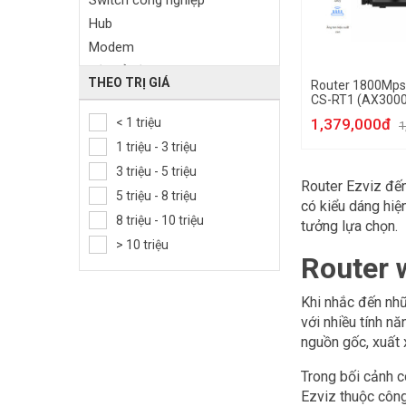
Switch công nghiệp
Hub
Modem
Bộ mở rộng sóng Wifi
THEO TRỊ GIÁ
Router 1800Mps 
Thiết bị Gateway
CS-RT1 (AX3000
Thiết bị thu phát sóng di động
< 1 triệu
1,379,000đ
1
Card mạng
1 triệu - 3 triệu
USB Wifi
3 triệu - 5 triệu
Router Ezviz đến
Thiết bị 3G/4G
5 triệu - 8 triệu
có kiểu dáng hiệ
Adapter mạng
8 triệu - 10 triệu
tưởng lựa chọn.
Phụ kiện thiết bị mạng
> 10 triệu
Router 
Khi nhắc đến nhữ
với nhiều tính n
nguồn gốc, xuất 
Trong bối cảnh c
Ezviz thuộc công