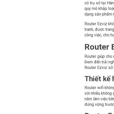
có trụ sở tại Hà
quy mô khắp toàn
dạng sản phẩm n
Router Ezviz khô
tranh, được tran
công việc, cho h
Router 
Router giúp cho n
Đem đến trải ngh
Router Ezviz sở 
Thiết kế 
Router wifi khôn
với nhiều không g
năm làm việc bền
đứng vững trước 