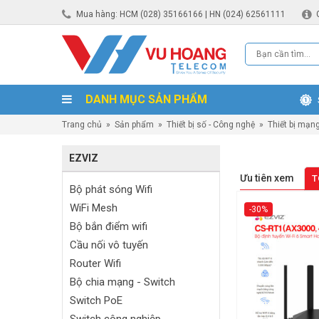
Mua hàng: HCM (028) 35166166 | HN (024) 62561111
DANH MỤC SẢN PHẨM
Trang chủ
»
Sản phẩm
»
Thiết bị số - Công nghệ
»
Thiết bị mạn
EZVIZ
Ưu tiên xem
T
Bộ phát sóng Wifi
WiFi Mesh
-30%
Bộ bắn điểm wifi
Cầu nối vô tuyến
Router Wifi
Bộ chia mạng - Switch
Switch PoE