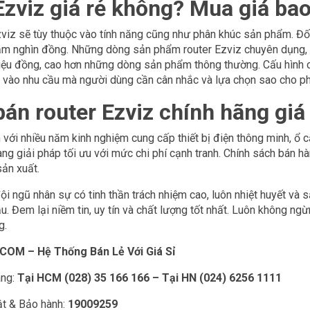
Ezviz giá rẻ không? Mua giá ba
Ezviz sẽ tùy thuộc vào tính năng cũng như phân khúc sản phẩm. Đố
trăm nghìn đồng. Những dòng sản phẩm router Ezviz chuyên dụng, 
riệu đồng, cao hơn những dòng sản phẩm thông thường. Cấu hình c
y vào nhu cầu mà người dùng cần cân nhắc và lựa chọn sao cho ph
bán router Ezviz chính hãng giá
với nhiều năm kinh nghiệm cung cấp thiết bị điện thông minh, ổ
ng giải pháp tối ưu với mức chi phí cạnh tranh. Chính sách bán h
sản xuất.
ội ngũ nhân sự có tinh thần trách nhiệm cao, luôn nhiệt huyết và 
u. Đem lại niềm tin, uy tín và chất lượng tốt nhất. Luôn không ng
g.
M – Hệ Thống Bán Lẻ Với Giá Sỉ
àng:
Tại HCM (028) 35 166 166 – Tại HN (024) 6256 1111
ật & Bảo hành:
19009259