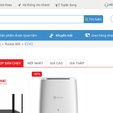
Hỗ 
Giới thiệu
Hệ thống chi nhánh
Tuyển dụng
Tìm kiếm
Sản phẩm được quan tâm
Khuyến mãi
Giao hàng nha
g
»
Router Wifi
»
EZVIZ
OP BÁN CHẠY
MỚI NHẤT
GIÁ CAO
GIÁ THẤP
-30%