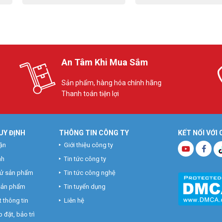
An Tâm Khi Mua Sắm
Sản phẩm, hàng hóa chính hãng
Thanh toán tiện lợi
UY ĐỊNH
THÔNG TIN CÔNG TY
KẾT NỐI VỚI
ận
Giới thiệu công ty
nh
Tin tức công ty
hử sản phẩm
Tin tức công nghệ
 sản phẩm
Tin tuyển dụng
 thông tin
Liên hệ
 đặt, bảo trì