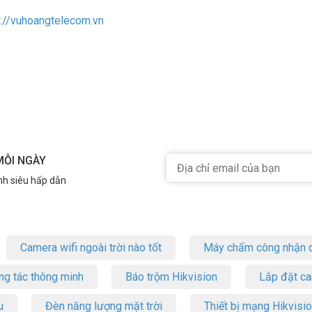
s://vuhoangtelecom.vn
MỖI NGÀY
nh siêu hấp dẫn
Camera wifi ngoài trời nào tốt
Máy chấm công nhận d
ng tác thông minh
Báo trộm Hikvision
Lắp đặt c
u
Đèn năng lượng mặt trời
Thiết bị mạng Hikvisi