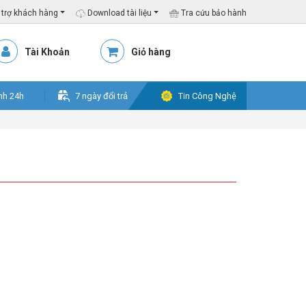
trợ khách hàng
Download tài liệu
Tra cứu bảo hành
Tài Khoản
Giỏ hàng
nh 24h
7 ngày đổi trả
Tin Công Nghệ