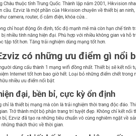
ng Châu thuộc tỉnh Trung Quốc. Thành lập năm 2001, Hikvision nhan
 cầu. Ezviz là một phần của Hikvision chuyên về thiết bị an ninh
hư camera, router, ổ cắm điện, khóa cửa…
ng chỉ hoạt động ổn định, tốc độ mạnh mẽ mà còn hạn chế tình tr
g bị nhiều tính năng hiện đại. Phù hợp với nhiều không gian và hỗ 
ọc tập tốt hơn. Tăng trải nghiệm dùng mạng tốt hơn.
Ezviz có những ưu điểm gì nổi b
gười dùng cấu thành 1 mạng wifi đồng nhất. Thiết bị sẽ kết nối tự
iệm Internet tốt hơn bao giờ hết. Loại bỏ những điểm chết trong 
hữu nhiều ưu điểm nổi bật:
hiện đại, bền bỉ, cực kỳ ổn định
g chỉ là thiết bị mạng mà còn là trải nghiệm thời trang độc đáo. T
ian. Trở thành một bộ phận trang trí tuyệt đẹp. Không chỉ kết nối 
 bỉ, Ezviz đã tạo ra những tiêu chuẩn vô cùng nghiêm ngặt về s
những thách thức về thời gian.