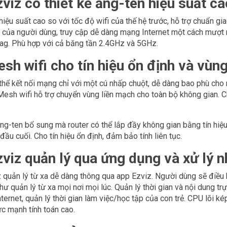
viz có thiết kế ăng-ten hiệu suất ca
hiệu suất cao so với tốc độ wifi của thế hệ trước, hỗ trợ chuẩn g
 của người dùng, truy cập dễ dàng mạng Internet một cách mượt m
 lag. Phù hợp với cả băng tần 2.4GHz và 5GHz.
esh wifi cho tín hiệu ổn định và vù
thể kết nối mạng chỉ với một cú nhấp chuột, dễ dàng bao phù cho
esh wifi hỗ trợ chuyển vùng liền mạch cho toàn bộ không gian. Cho 
ng-ten bổ sung mà router có thể lắp đầy không gian bằng tín hiệu. 
 đầu cuối. Cho tín hiệu ổn định, đảm bảo tính liên tục.
zviz quản lý qua ứng dụng và xử lý 
z quản lý từ xa dễ dàng thông qua app Ezviz. Người dùng sẽ điều k
như quản lý từ xa mọi nơi mọi lúc. Quản lý thời gian và nội dung t
nternet, quản lý thời gian làm việc/học tập của con trẻ. CPU lõi 
c mạnh tính toán cao.