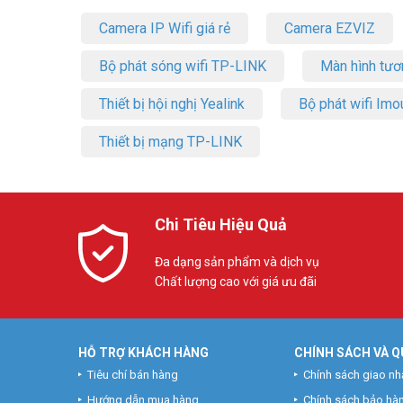
Camera IP Wifi giá rẻ
Camera EZVIZ
Bộ phát sóng wifi TP-LINK
Màn hình tươ
Thiết bị hội nghị Yealink
Bộ phát wifi Imo
Thiết bị mạng TP-LINK
Chi Tiêu Hiệu Quả
Đa dạng sản phẩm và dịch vụ
Chất lượng cao với giá ưu đãi
HỖ TRỢ KHÁCH HÀNG
CHÍNH SÁCH VÀ Q
Tiêu chí bán hàng
Chính sách giao nh
Hướng dẫn mua hàng
Chính sách bảo hà