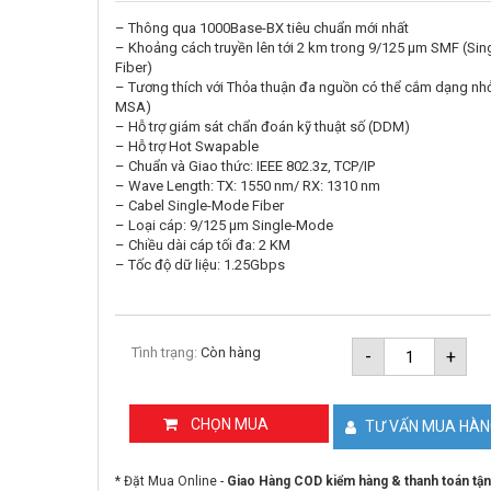
– Thông qua 1000Base-BX tiêu chuẩn mới nhất
– Khoảng cách truyền lên tới 2 km trong 9/125 μm SMF (Si
Fiber)
– Tương thích với Thỏa thuận đa nguồn có thể cắm dạng nhỏ
MSA)
– Hỗ trợ giám sát chẩn đoán kỹ thuật số (DDM)
– Hỗ trợ Hot Swapable
– Chuẩn và Giao thức: IEEE 802.3z, TCP/IP
– Wave Length: TX: 1550 nm/ RX: 1310 nm
– Cabel Single-Mode Fiber
– Loại cáp: 9/125 μm Single-Mode
– Chiều dài cáp tối đa: 2 KM
– Tốc độ dữ liệu: 1.25Gbps
1000Base
Tình trạng:
Còn hàng
-
+
BX
WDM
Bi-
Directional
CHỌN MUA
TƯ VẤN MUA HÀ
SFP
Module
TP-
* Đặt Mua Online -
Giao Hàng COD kiểm hàng & thanh toán tận
LINK