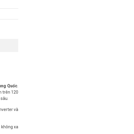
Tham khảo
rung Quốc
.
n trên 120
 sâu.
nverter và
g không xa