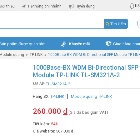
Hỗ 
Giới thiệu
Hệ thống chi nhánh
Tuyển dụng
Tìm kiếm
Sản phẩm được quan tâm
Khuyến mãi
Giao hàng nha
Module quang
»
TP-LINK
»
1000Base-BX WDM Bi-Directional SFP Module TP-LIN
1000Base-BX WDM Bi-Directional SFP
Module TP-LINK TL-SM321A-2
Mã SP:
TL-SM321A-2
Hãng SX:
TP-LINK
Module quang TP-LINK
260.000
đ
(Giá đã bao gồm VAT)
Tiết kiệm:
54%
Giá website: 567.000
đ