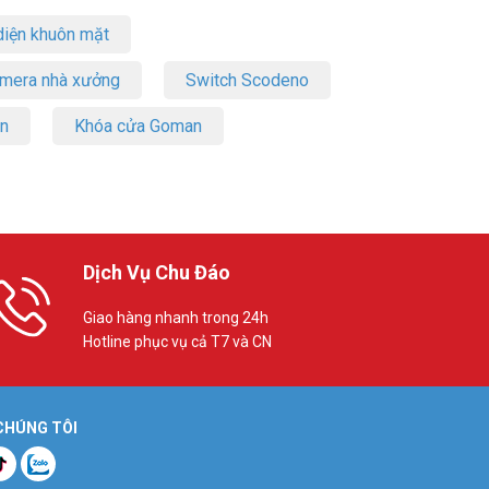
iện khuôn mặt
amera nhà xưởng
Switch Scodeno
on
Khóa cửa Goman
Dịch Vụ Chu Đáo
Giao hàng nhanh trong 24h
Hotline phục vụ cả T7 và CN
 CHÚNG TÔI