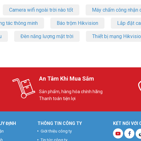
Camera wifi ngoài trời nào tốt
Máy chấm công nhận d
ng tác thông minh
Báo trộm Hikvision
Lắp đặt c
u
Đèn năng lượng mặt trời
Thiết bị mạng Hikvisi
An Tâm Khi Mua Sắm
Sản phẩm, hàng hóa chính hãng
Thanh toán tiện lợi
UY ĐỊNH
THÔNG TIN CÔNG TY
KẾT NỐI VỚI
ận
Giới thiệu công ty
nh
Tin tức công ty