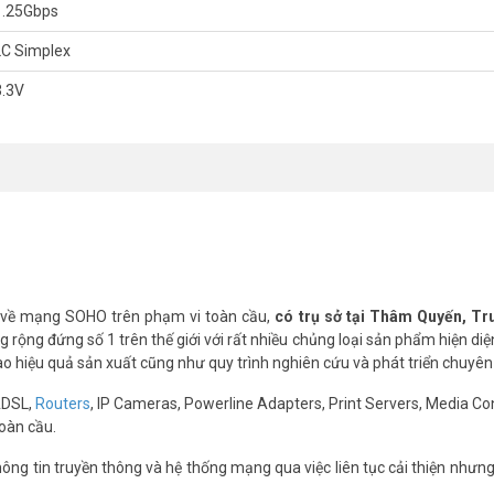
1.25Gbps
́t, xin vui lòng liên hệ HOTLINE
1900.9259
để được hỗ trợ tốt nhất. 
LC Simplex
3.3V
 về mạng SOHO trên phạm vi toàn cầu,
có trụ sở tại Thâm Quyến, T
rộng đứng số 1 trên thế giới với rất nhiều chủng loại sản phẩm hiện diệ
cao hiệu quả sản xuất cũng như quy trình nghiên cứu và phát triển chuyên
ADSL,
Routers
, IP Cameras, Powerline Adapters, Print Servers, Media Co
oàn cầu.
ng tin truyền thông và hệ thống mạng qua việc liên tục cải thiện nhưn