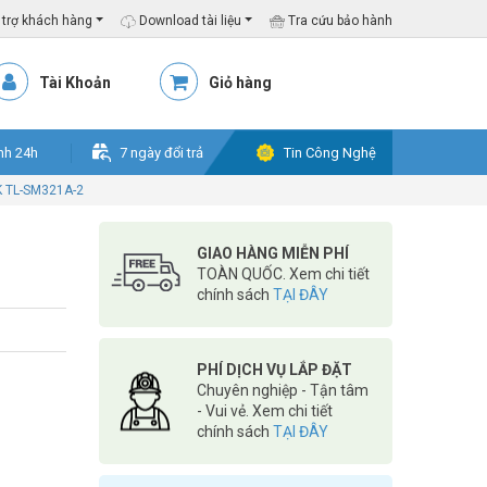
trợ khách hàng
Download tài liệu
Tra cứu bảo hành
Tài Khoản
Giỏ hàng
nh 24h
7 ngày đổi trả
Tin Công Nghệ
K TL-SM321A-2
GIAO HÀNG MIỄN PHÍ
TOÀN QUỐC. Xem chi tiết
chính sách
TẠI ĐÂY
PHÍ DỊCH VỤ LẮP ĐẶT
Chuyên nghiệp - Tận tâm
- Vui vẻ. Xem chi tiết
chính sách
TẠI ĐÂY