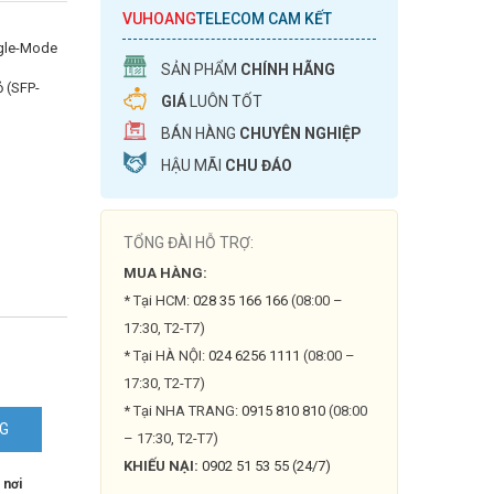
VUHOANG
TELECOM CAM KẾT
ngle-Mode
SẢN PHẨM
CHÍNH HÃNG
 (SFP-
GIÁ
LUÔN TỐT
BÁN HÀNG
CHUYÊN NGHIỆP
HẬU MÃI
CHU ĐÁO
TỔNG ĐÀI HỖ TRỢ:
MUA HÀNG:
* Tại HCM:
028 35 166 166
(08:00 –
17:30, T2-T7)
-
* Tại HÀ NỘI:
024 6256 1111
(08:00 –
17:30, T2-T7)
* Tại NHA TRANG:
0915 810 810
(08:00
NG
– 17:30, T2-T7)
KHIẾU NẠI:
0902 51 53 55 (24/7)
 nơi