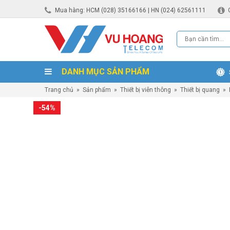
Mua hàng: HCM (028) 35166166 | HN (024) 62561111
DANH MỤC SẢN PHẨM
Trang chủ
»
Sản phẩm
»
Thiết bị viễn thông
»
Thiết bị quang
»
-54%