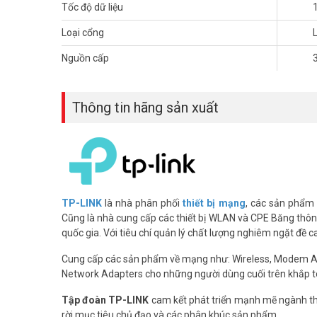
Tốc độ dữ liệu
Đặt mua hàng Online ngay TP-LINK TL-SM321A-2 mới nhâ
thêm hình ảnh tại
Facebook Vuhoangtelecom
nhé.
Loại cổng
Nguồn cấp
Thông tin hãng sản xuất
TP-LINK
là nhà phân phối
thiết bị mạng
, các sản phẩm
Cũng là nhà cung cấp các thiết bị WLAN và CPE Băng thông 
quốc gia. Với tiêu chí quản lý chất lượng nghiêm ngặt đề 
Cung cấp các sản phẩm về mạng như: Wireless, Modem 
Network Adapters cho những người dùng cuối trên khắp t
Tập đoàn TP-LINK
cam kết phát triển mạnh mẽ ngành thô
rời mục tiêu chủ đạo và các phân khúc sản phẩm