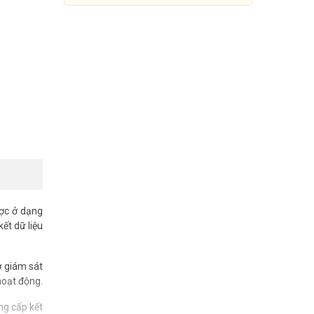
ợc ở dạng
ết dữ liệu
1000Base-BX WDM Bi-
Directional SFP Module TP-
LINK TL-SM321A-2
ợ giám sát
260.000đ
567.000đ
hoạt động.
Mua Ngay
ng cấp kết