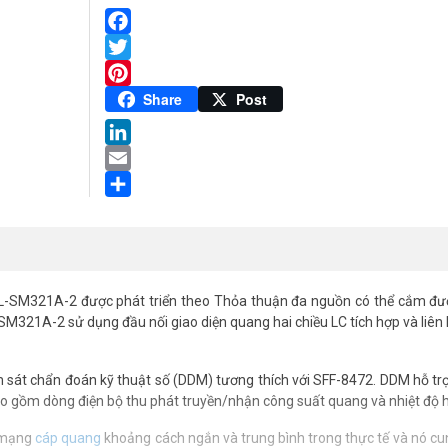
TL-
SM321A-
2
Facebook
số
Twitter
lượng
Pinterest
Share
Post
LinkedIn
Email
Share
L-SM321A-2 được phát triển theo Thỏa thuận đa nguồn có thể cắm đư
321A-2 sử dụng đầu nối giao diện quang hai chiều LC tích hợp và liên k
m sát chẩn đoán kỹ thuật số (DDM) tương thích với SFF-8472. DDM hỗ tr
 bao gồm dòng điện bộ thu phát truyền/nhận công suất quang và nhiệt độ 
 mạng
cáp quang
khoảng cách ngắn và trung bình trong thực tế và nó cu