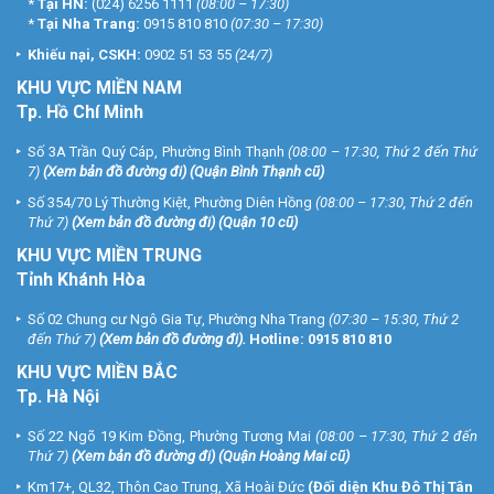
*
Tại HN:
(024) 6256 1111
(08:00 – 17:30)
*
Tại Nha Trang:
0915 810 810
(07:30 – 17:30)
Khiếu nại, CSKH:
0902 51 53 55
(24/7)
KHU
VỰC MIỀN NAM
Tp. Hồ Chí Minh
Số 3A Trần Quý Cáp, Phường Bình Thạnh
(08:00 – 17:30, Thứ 2 đến Thứ
7)
(
Xem bản đồ đường đi
) (Quận Bình Thạnh cũ)
Số 354/70 Lý Thường Kiệt, Phường Diên Hồng
(08:00 – 17:30, Thứ 2 đến
Thứ 7)
(
Xem bản đồ đường đi
) (Quận 10 cũ)
KHU VỰC MIỀN TRUNG
Tỉnh Khánh Hòa
Số 02 Chung cư Ngô Gia Tự, Phường Nha Trang
(07:30 – 15:30, Thứ 2
đến Thứ 7)
(
Xem bản đồ đường đi
).
Hotline:
0915 810 810
KHU VỰC MIỀN BẮC
Tp. Hà Nội
Số 22 Ngõ 19 Kim Đồng, Phường Tương Mai
(08:00 – 17:30, Thứ 2 đến
Thứ 7)
(
Xem bản đồ đường đi
) (Quận Hoàng Mai cũ)
Km17+, QL32, Thôn Cao Trung, Xã Hoài Đức
(Đối diện Khu Đô Thị Tân