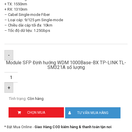
+ TX: 1550nm
+ RX: 1310nm
– Cabel Single-mode Fiber
– Loại cáp: 9/125 μm Single-mode
– Chiều dài cáp tối đa: 10km
– Tốc độ dữ liệu: 1.25Gbps
-
Module SFP Định hướng WDM 1000Base-BX TP-LINK TL-
SM321A số lượng
+
Tình trạng:
Còn hàng
CHỌN MUA
TƯ VẤN MUA HÀNG
* Đặt Mua Online -
Giao Hàng COD kiểm hàng & thanh toán tận nơi