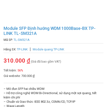
Module SFP Định hướng WDM 1000Base-BX TP-
LINK TL-SM321A
Mã SP:
TL-SM321A
Hãng SX:
TP-LINK
Module quang TP-LINK
310.000
đ
(Giá đã bao gồm VAT)
Tiết kiệm:
56%
Giá website: 700.000
đ
– Mô-đun SFP hai chiều WDM
– Hỗ trợ công nghệ WDM Bi-Directional, sử dụng một sợi quang, tiết
kiệm chi phí
– Chuẩn và Giao thức: IEEE 802.3z, CSMA/CD, TCP/IP
– Wave Length: