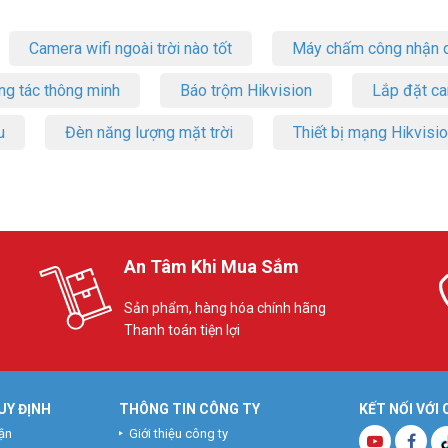
Camera wifi ngoài trời nào tốt
Máy chấm công nhận d
ng tác thông minh
Báo trộm Hikvision
Lắp đặt c
u
Đèn năng lượng mặt trời
Thiết bị mạng Hikvisi
An Tâm Khi Mua Sắm
Sản phẩm, hàng hóa chính hãng
Thanh toán tiện lợi
UY ĐỊNH
THÔNG TIN CÔNG TY
KẾT NỐI VỚI
ận
Giới thiệu công ty