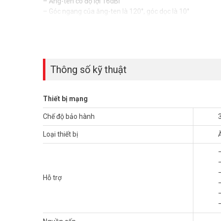
– Ăng-ten có độ lợi 16dBi
– Góc ngang của ăng-ten là 120°, góc dọc là 10°
– Khuyến nghị hoạt động ở chế độ PTMP với khoảng cách 
– Tiêu chuẩn IP55
– Kích thước: 694 x 140 x 49 mm
– Xuất xứ: Trung Quốc.
– Bảo hành: 3 năm.
Thông số kỹ thuật
Đặt mua Online ngay sản phẩm Ruijie RG-ANT20S-90, xin
hình ảnh tại
Facebook Vuhoangtelecom
nhé.
Thiết bị mạng
Chế độ bảo hành
Loại thiết bị
Hỗ trợ