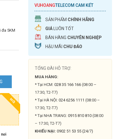
VUHOANG
TELECOM CAM KẾT
SẢN PHẨM
CHÍNH HÃNG
GIÁ
LUÔN TỐT
i đa 5KM
BÁN HÀNG
CHUYÊN NGHIỆP
HẬU MÃI
CHU ĐÁO
TỔNG ĐÀI HỖ TRỢ:
MUA HÀNG:
NG
* Tại HCM:
028 35 166 166
(08:00 –
17:30, T2-T7)
MỚI
* Tại HÀ NỘI:
024 6256 1111
(08:00 –
17:30, T2-T7)
* Tại NHA TRANG:
0915 810 810
(08:00
– 17:30, T2-T7)
KHIẾU NẠI:
0902 51 53 55 (24/7)
 nơi