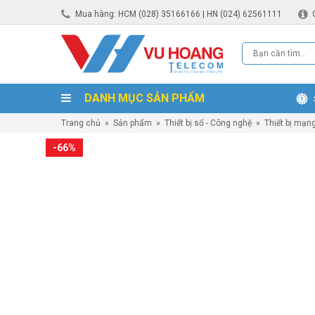
Mua hàng: HCM (028) 35166166 | HN (024) 62561111
DANH MỤC SẢN PHẨM
Trang chủ
»
Sản phẩm
»
Thiết bị số - Công nghệ
»
Thiết bị mạn
-66%