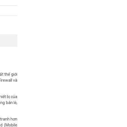
t thế giới
Firewall và
iết bị của
ng bán lẻ,
 tranh hơn
ud (Mobile