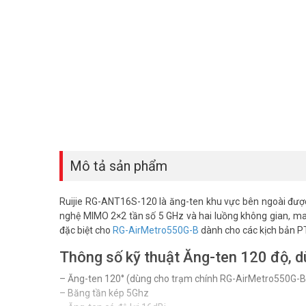
Mô tả sản phẩm
Ruijie RG-ANT16S-120 là ăng-ten khu vực bên ngoài được
nghệ MIMO 2×2 tần số 5 GHz và hai luồng không gian, mang
đặc biệt cho
RG-AirMetro550G-B
dành cho các kịch bản PT
Thông số kỹ thuật Ăng-ten 120 độ, 
– Ăng-ten 120° (dùng cho trạm chính RG-AirMetro550G-B
– Băng tần kép 5Ghz