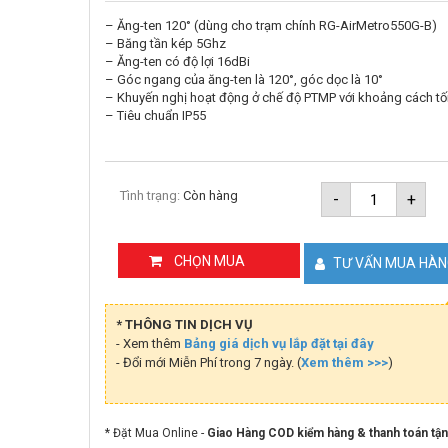
– Ăng-ten 120° (dùng cho trạm chính RG-AirMetro550G-B)
– Băng tần kép 5Ghz
– Ăng-ten có độ lợi 16dBi
– Góc ngang của ăng-ten là 120°, góc dọc là 10°
– Khuyến nghị hoạt động ở chế độ PTMP với khoảng cách tố
– Tiêu chuẩn IP55
Ăng-
Tình trạng:
Còn hàng
-
+
ten
120
độ
Ruijie
CHỌN MUA
TƯ VẤN MUA HÀ
Reeye
RG-
ANT16S-
120
* THÔNG TIN DỊCH VỤ
số
- Xem thêm
Bảng giá dịch vụ lắp đặt tại đây
lượng
- Đổi mới Miễn Phí trong 7 ngày. (
Xem thêm >>>
)
* Đặt Mua Online -
Giao Hàng COD kiểm hàng & thanh toán tận