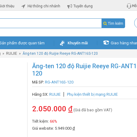
Hỗ 
Giới thiệu
Hệ thống chi nhánh
Tuyển dụng
Tìm kiếm
Sản phẩm được quan tâm
Khuyến mãi
Giao hàng nha
g
»
RUIJIE
»
Ăng-ten 120 độ Ruijie Reeye RG-ANT16S-120
Ăng-ten 120 độ Ruijie Reeye RG-ANT1
120
Mã SP:
RG-ANT16S-120
Hãng SX:
RUIJIE
Phụ kiện thiết bị mạng RUIJIE
2.050.000
đ
(Giá đã bao gồm VAT)
Tiết kiệm:
66%
Giá website: 5.949.000
đ