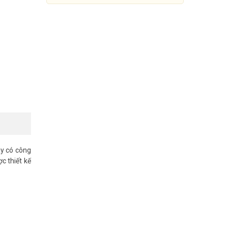
ày có công
c thiết kế
Ăng-ten 120 độ Ruijie Reeye
RG-ANT16S-120
2.050.000đ
5.949.000đ
Mua Ngay