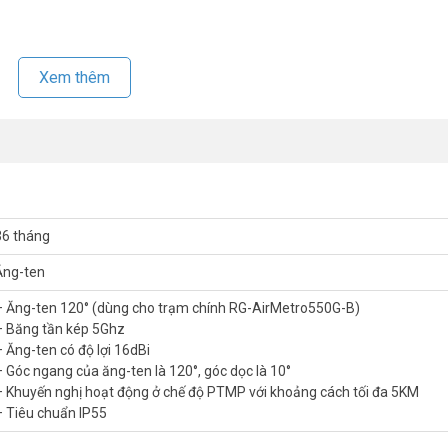
tối đa 5KM
Xem thêm
 vui lòng liên hệ HOTLINE
1900.9259
để được hỗ trợ tốt nhất. Tham 
36 tháng
Ăng-ten
– Ăng-ten 120° (dùng cho trạm chính RG-AirMetro550G-B)
– Băng tần kép 5Ghz
– Ăng-ten có độ lợi 16dBi
– Góc ngang của ăng-ten là 120°, góc dọc là 10°
– Khuyến nghị hoạt động ở chế độ PTMP với khoảng cách tối đa 5KM
– Tiêu chuẩn IP55