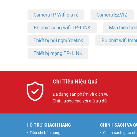
Camera IP Wifi giá rẻ
Camera EZVIZ
Bộ phát sóng wifi TP-LINK
Màn hình tươ
Thiết bị hội nghị Yealink
Bộ phát wifi Imo
Thiết bị mạng TP-LINK
Chi Tiêu Hiệu Quả
Đa dạng sản phẩm và dịch vụ
Chất lượng cao với giá ưu đãi
HỖ TRỢ KHÁCH HÀNG
CHÍNH SÁCH VÀ Q
Tiêu chí bán hàng
Chính sách giao nh