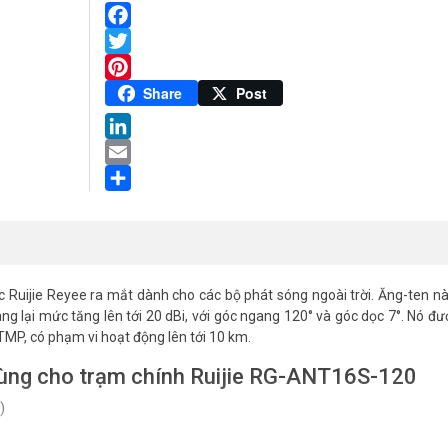
Facebook
Twitter
Pinterest
Share
Post
LinkedIn
Email
Share
 Ruijie Reyee ra mắt dành cho các bộ phát sóng ngoài trời. Ăng-ten n
 lại mức tăng lên tới 20 dBi, với góc ngang 120° và góc dọc 7°. Nó đượ
MP, có phạm vi hoạt động lên tới 10 km.
dùng cho trạm chính Ruijie RG-ANT16S-120
)