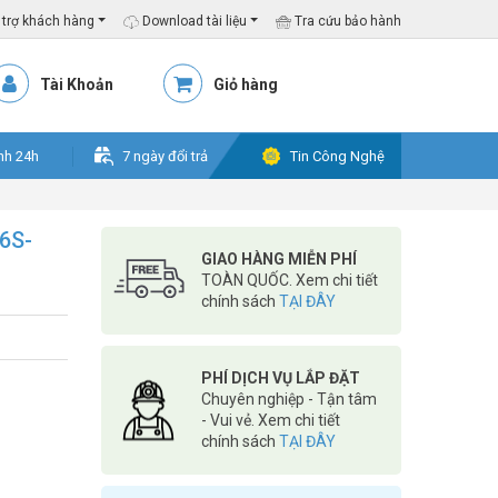
trợ khách hàng
Download tài liệu
Tra cứu bảo hành
Tài Khoản
Giỏ hàng
nh 24h
7 ngày đổi trả
Tin Công Nghệ
6S-
GIAO HÀNG MIỄN PHÍ
TOÀN QUỐC. Xem chi tiết
chính sách
TẠI ĐÂY
PHÍ DỊCH VỤ LẮP ĐẶT
Chuyên nghiệp - Tận tâm
- Vui vẻ. Xem chi tiết
chính sách
TẠI ĐÂY