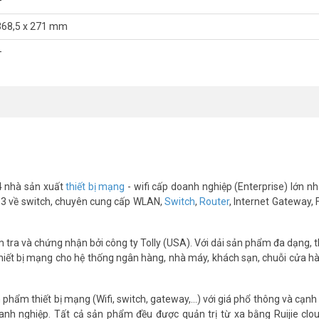
–
368,5 x 271 mm
–
4 nhà sản xuất
thiết bị mạng
- wifi cấp doanh nghiệp (Enterprise) lớn nhấ
 số 3 về switch, chuyên cung cấp WLAN,
Switch
,
Router
, Internet Gateway, 
ra và chứng nhận bởi công ty Tolly (USA). Với dải sản phẩm đa dạng, th
thiết bị mạng cho hệ thống ngân hàng, nhà máy, khách sạn, chuỗi cửa hà
hẩm thiết bị mạng (Wifi, switch, gateway,...) với giá phổ thông và cạnh
nh nghiệp. Tất cả sản phẩm đều được quản trị từ xa bằng Ruijie clo