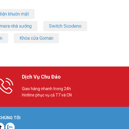
iện khuôn mặt
amera nhà xưởng
Switch Scodeno
on
Khóa cửa Goman
Dịch Vụ Chu Đáo
Giao hàng nhanh trong 24h
Hotline phục vụ cả T7 và CN
 CHÚNG TÔI