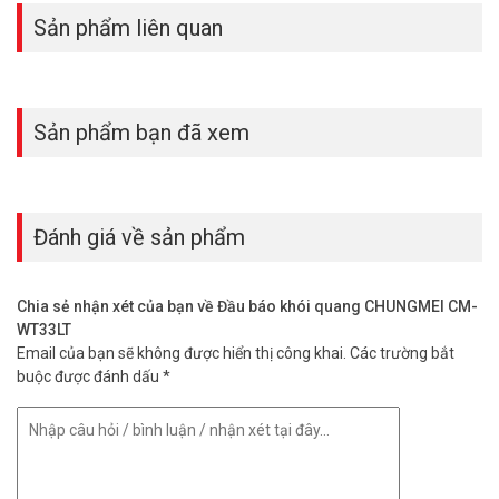
được kiểm định an toàn PCCC. Lựa chọn lý tưởng cho các công
Sản phẩm liên quan
trình cần giám sát cháy nổ nghiêm ngặt.
Liên hệ ngay với Vũ Hoàng Telecom để được báo giá ưu đãi và tư
vấn giải pháp trọn gói. Xin vui lòng gọi HOTLINE
1900.9259
để được
Sản phẩm bạn đã xem
hỗ trợ tốt nhất. Tham khảo thêm hình ảnh tại
Facebook
Vuhoangtelecom
nhé.
Đánh giá về sản phẩm
Chia sẻ nhận xét của bạn về Đầu báo khói quang CHUNGMEI CM-
WT33LT
Email của bạn sẽ không được hiển thị công khai.
Các trường bắt
buộc được đánh dấu
*