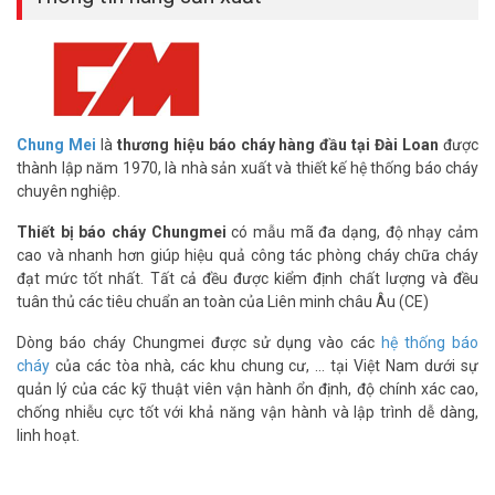
Trường học, trung tâm thương mại
Các hệ thống kết nối trung tâm báo cháy Chungmei,
Karassn, Horing…
*** Tham khảo thêm các
thiết bị báo cháy CHUNGMEI chính hãng
tại đây
Chung Mei
là
thương hiệu báo cháy hàng đầu tại Đài Loan
được
thành lập năm 1970, là nhà sản xuất và thiết kế hệ thống báo cháy
Thông số kỹ thuật đầu báo khói quang 4
chuyên nghiệp.
dây CHUNGMEI CM-WT33LT
Thiết bị báo cháy Chungmei
có mẫu mã đa dạng, độ nhạy cảm
– Vật liệu: Nhựa chống cháy
cao và nhanh hơn giúp hiệu quả công tác phòng cháy chữa cháy
– Dòng báo động: 30mA@24VDC, Dòng tĩnh: 25µA@24VDC
đạt mức tốt nhất. Tất cả đều được kiểm định chất lượng và đều
– Phân cực: Không phân cực (Non-polarized)
tuân thủ các tiêu chuẩn an toàn của Liên minh châu Âu (CE)
– Nguồn cung cấp: 12 ~ 30VDC
– Nhiệt độ hoạt động: -10°C ~ +55°C, Độ ẩm 0 ~ 95%
Dòng báo cháy Chungmei được sử dụng vào các
hệ thống báo
– Kích thước: 102(D) x 46(H)mm
cháy
của các tòa nhà, các khu chung cư, … tại Việt Nam dưới sự
– Trọng lượng: 137g
quản lý của các kỹ thuật viên vận hành ổn định, độ chính xác cao,
* CÓ TEM KIỂM ĐỊNH PCCC
chống nhiễu cực tốt với khả năng vận hành và lập trình dễ dàng,
– Xuất xứ: Trung Quốc.
linh hoạt.
– Bảo hành: 12 tháng.
CHUNGMEI CM-WT33LT là giải pháp báo khói tin cậy, dễ lắp đặt và