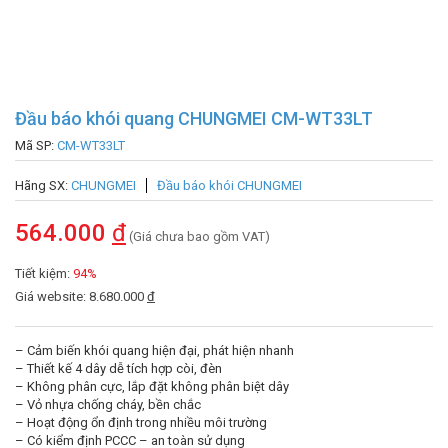
Đầu báo khói quang CHUNGMEI CM-WT33LT
Mã SP:
CM-WT33LT
Hãng SX:
CHUNGMEI
Đầu báo khói CHUNGMEI
564.000
đ
(Giá chưa bao gồm VAT)
Tiết kiệm:
94%
Giá website: 8.680.000
đ
– Cảm biến khói quang hiện đại, phát hiện nhanh
– Thiết kế 4 dây dễ tích hợp còi, đèn
– Không phân cực, lắp đặt không phân biệt dây
– Vỏ nhựa chống cháy, bền chắc
– Hoạt động ổn định trong nhiều môi trường
– Có kiểm định PCCC – an toàn sử dụng