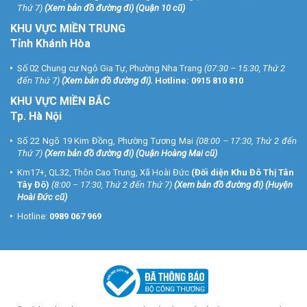
Thứ 7)
(
Xem bản đồ đường đi
) (Quận 10 cũ)
KHU VỰC MIỀN TRUNG
Tỉnh Khánh Hòa
Số 02 Chung cư Ngô Gia Tự, Phường Nha Trang
(07:30 – 15:30, Thứ 2
đến Thứ 7)
(
Xem bản đồ đường đi
).
Hotline:
0915 810 810
KHU VỰC MIỀN BẮC
Tp. Hà Nội
Số 22 Ngõ 19 Kim Đồng, Phường Tương Mai
(08:00 – 17:30, Thứ 2 đến
Thứ 7)
(
Xem bản đồ đường đi
) (Quận Hoàng Mai cũ)
Km17+, QL32, Thôn Cao Trung, Xã Hoài Đức
(Đối diện Khu Đô Thị Tân
Tây Đô)
(8:00 – 17:30, Thứ 2 đến Thứ 7)
(
Xem bản đồ đường đi
) (Huyện
Hoài Đức cũ)
Hotline:
0989 067 969