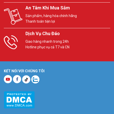
An Tâm Khi Mua Sắm
Sản phẩm, hàng hóa chính hãng
Thanh toán tiện lợi
Dịch Vụ Chu Đáo
Giao hàng nhanh trong 24h
Hotline phục vụ cả T7 và CN
KẾT NỐI VỚI CHÚNG TÔI