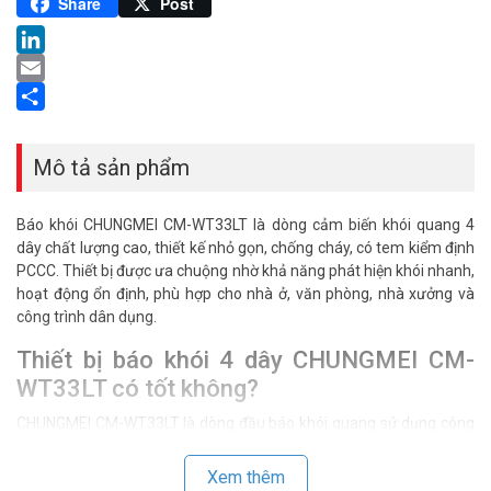
Pinterest
Share
Post
LinkedIn
Email
Share
Mô tả sản phẩm
Báo khói CHUNGMEI CM-WT33LT là dòng cảm biến khói quang 4
dây chất lượng cao, thiết kế nhỏ gọn, chống cháy, có tem kiểm định
PCCC. Thiết bị được ưa chuộng nhờ khả năng phát hiện khói nhanh,
hoạt động ổn định, phù hợp cho nhà ở, văn phòng, nhà xưởng và
công trình dân dụng.
Thiết bị báo khói 4 dây CHUNGMEI CM-
WT33LT có tốt không?
CHUNGMEI CM-WT33LT là dòng đầu báo khói quang sử dụng công
nghệ cảm biến quang điện, phát hiện khói từ các đám cháy âm ỉ
một cách nhanh chóng. Thiết bị phù hợp sử dụng trong nhà kho,
Xem thêm