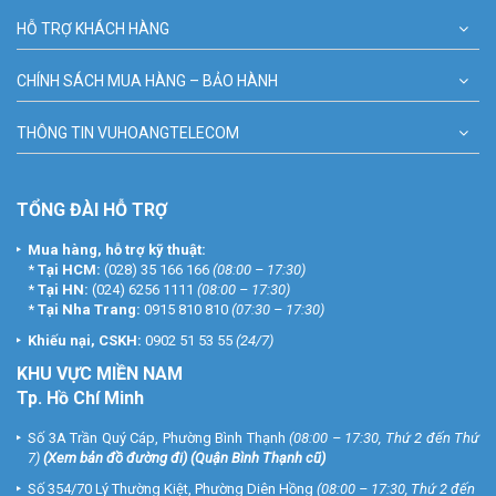
HỖ TRỢ KHÁCH HÀNG
CHÍNH SÁCH MUA HÀNG – BẢO HÀNH
THÔNG TIN VUHOANGTELECOM
TỔNG ĐÀI HỖ TRỢ
Mua hàng, hỗ trợ kỹ thuật:
*
Tại HCM:
(028) 35 166 166
(08:00 – 17:30)
*
Tại HN:
(024) 6256 1111
(08:00 – 17:30)
*
Tại Nha Trang:
0915 810 810
(07:30 – 17:30)
Khiếu nại, CSKH:
0902 51 53 55
(24/7)
KHU
VỰC MIỀN NAM
Tp. Hồ Chí Minh
Số 3A Trần Quý Cáp, Phường Bình Thạnh
(08:00 – 17:30, Thứ 2 đến Thứ
7)
(
Xem bản đồ đường đi
) (Quận Bình Thạnh cũ)
Số 354/70 Lý Thường Kiệt, Phường Diên Hồng
(08:00 – 17:30, Thứ 2 đến