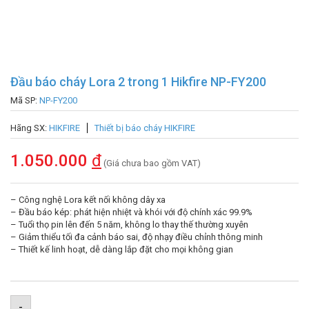
Đầu báo cháy Lora 2 trong 1 Hikfire NP-FY200
Mã SP:
NP-FY200
Hãng SX:
HIKFIRE
Thiết bị báo cháy HIKFIRE
1.050.000
đ
(Giá chưa bao gồm VAT)
– Công nghệ Lora kết nối không dây xa
– Đầu báo kép: phát hiện nhiệt và khói với độ chính xác 99.9%
– Tuổi thọ pin lên đến 5 năm, không lo thay thế thường xuyên
– Giảm thiểu tối đa cảnh báo sai, độ nhạy điều chỉnh thông minh
– Thiết kế linh hoạt, dễ dàng lắp đặt cho mọi không gian
-