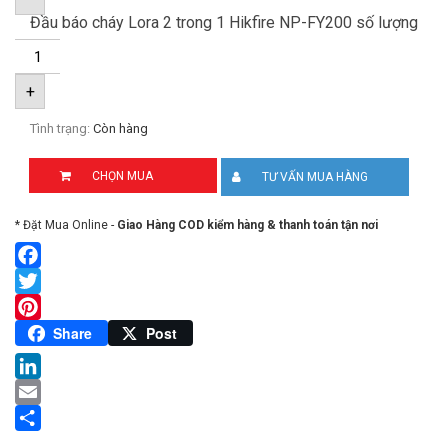
Đầu báo cháy Lora 2 trong 1 Hikfire NP-FY200 số lượng
+
Tình trạng:
Còn hàng
CHỌN MUA
TƯ VẤN MUA HÀNG
* Đặt Mua Online -
Giao Hàng COD kiểm hàng & thanh toán tận nơi
Facebook
Twitter
Pinterest
Share
Post
LinkedIn
Email
Share