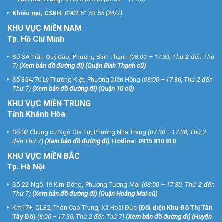
Khiếu nại, CSKH:
0902 51 53 55
(24/7)
KHU
VỰC MIỀN NAM
Tp. Hồ Chí Minh
Số 3A Trần Quý Cáp, Phường Bình Thạnh
(08:00 – 17:30, Thứ 2 đến Thứ
7)
(
Xem bản đồ đường đi
) (Quận Bình Thạnh cũ)
Số 354/70 Lý Thường Kiệt, Phường Diên Hồng
(08:00 – 17:30, Thứ 2 đến
Thứ 7)
(
Xem bản đồ đường đi
) (Quận 10 cũ)
KHU VỰC MIỀN TRUNG
Tỉnh Khánh Hòa
Số 02 Chung cư Ngô Gia Tự, Phường Nha Trang
(07:30 – 17:30, Thứ 2
đến Thứ 7)
(
Xem bản đồ đường đi
).
Hotline:
0915 810 810
KHU VỰC MIỀN BẮC
Tp. Hà Nội
Số 22 Ngõ 19 Kim Đồng, Phường Tương Mai
(08:00 – 17:30, Thứ 2 đến
Thứ 7)
(
Xem bản đồ đường đi
) (Quận Hoàng Mai cũ)
Km17+, QL32, Thôn Cao Trung, Xã Hoài Đức
(Đối diện Khu Đô Thị Tân
Tây Đô)
(8:00 – 17:30, Thứ 2 đến Thứ 7)
(
Xem bản đồ đường đi
) (Huyện