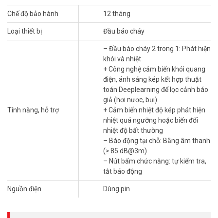
Độ nhạy cao: Phát hiện ngay từ giai đoạn sớm nhất của đám
Chế độ bảo hành
12 tháng
cháy
Loại thiết bị
Đầu báo cháy
Ứng Dụng Thực Tế
– Đầu báo cháy 2 trong 1: Phát hiện
Giải Pháp Cho Từng Không Gian
khói và nhiệt
+ Công nghệ cảm biến khói quang
Văn phòng: Bảo vệ trang thiết bị và nhân viên
điện, ánh sáng kép kết hợp thuật
Nhà xưởng: Giám sát các khu vực có nguy cơ cháy cao
toán Deeplearning để lọc cảnh báo
Gia đình: An tâm bảo vệ người thân
giả (hơi nươc, bụi)
Tính năng, hỗ trợ
+ Cảm biến nhiệt độ kép phát hiện
Hikfire NP-FY200 không chỉ là một thiết bị báo cháy, mà còn là một
nhiệt quá ngưỡng hoặc biến đổi
giải pháp toàn diện bảo vệ tính mạng và tài sản. Công nghệ Lora 2
nhiệt độ bất thường
trong 1 mang đến sự an tâm tối đa với chi phí tối ưu. Liên hệ ngay
– Báo động tại chỗ: Bằng âm thanh
Vũ Hoàng Telecom để được tư vấn miễn phí và đặt hàng giá tốt
(≥ 85 dB@3m)
nhất.
– Nút bấm chức năng: tự kiểm tra,
Thông số kỹ thuật đầu báo cháy Lora 2
tắt báo động
trong 1 Hikfire NP-FY200
Nguồn điện
Dùng pin
– Đầu báo cháy 2 trong 1: Phát hiện khói và nhiệt
+ Công nghệ cảm biến khói quang điện, ánh sáng kép kết hợp thuật