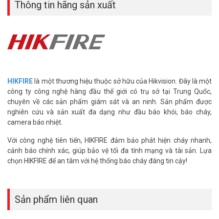
toán Deeplearning để lọc cảnh báo giả (hơi nươc, bụi)
Thông tin hãng sản xuất
+ Cảm biến nhiệt độ kép phát hiện nhiệt quá ngưỡng hoặc biến đổi
nhiệt độ bất thường
– Báo động tại chỗ: Bằng âm thanh (≥ 85 dB@3m)
– Nút bấm chức năng: tự kiểm tra, tắt báo động
– Pin Lithium 3VDC, tuổi thọ lên đến 5 năm
– Chất liệu vỏ ABS và PC
– Nhiệt độ hoạt động: -10℃～55℃
HIKFIRE
là một thương hiệu thuộc sở hữu của Hikvision. Đây là một
– Trọng lượng: Φ 120 mm × Cao 55,5 mm
công ty công nghệ hàng đầu thế giới có trụ sở tại Trung Quốc,
– Kích thước: 200g (kèm pin)
chuyên về các sản phẩm giám sát và an ninh. Sản phẩm được
– Xuất xứ: Trung Quốc
nghiên cứu và sản xuất đa dạng như đầu báo khói, báo cháy,
– Thương hiệu: HIKFIRE (Thuộc HIKVISION)
camera báo nhiệt.
– Bảo hành: 12 tháng
Với công nghệ tiên tiến, HIKFIRE đảm bảo phát hiện cháy nhanh,
Quý khách hàng vui lòng liên hệ HOTLINE 1900 9259 để được hỗ trợ
cảnh báo chính xác, giúp bảo vệ tối đa tính mạng và tài sản. Lựa
tốt nhất. Tham khảo thêm thông tin tại
Facebook
chọn HIKFIRE để an tâm với hệ thống báo cháy đáng tin cậy!
Vuhoangtelecom
nhé.
Sản phẩm liên quan