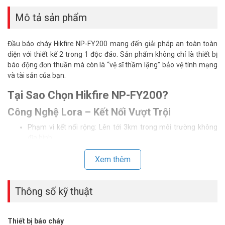
Mô tả sản phẩm
Đầu báo cháy Hikfire NP-FY200 mang đến giải pháp an toàn toàn
diện với thiết kế 2 trong 1 độc đáo. Sản phẩm không chỉ là thiết bị
báo động đơn thuần mà còn là “vệ sĩ thầm lặng” bảo vệ tính mạng
và tài sản của bạn.
Tại Sao Chọn Hikfire NP-FY200?
Công Nghệ Lora – Kết Nối Vượt Trội
Phạm vi kết nối rộng: Lên tới 3km trong môi trường không
địa hình
Độ ổn định cao: Đảm bảo tín hiệu báo động chính xác, không
bị nhiễu
Xem thêm
Khả năng chống nhiễu: Vượt trội so với các công nghệ truyền
thống
Thông số kỹ thuật
Tính Năng 2 Trong 1 Đột Phá
Đầu báo nhiệt: Phát hiện nhanh các điểm nóng tiềm ẩn
Thiết bị báo cháy
Đầu báo khói: Cảnh báo sớm nguy cơ cháy từ khói