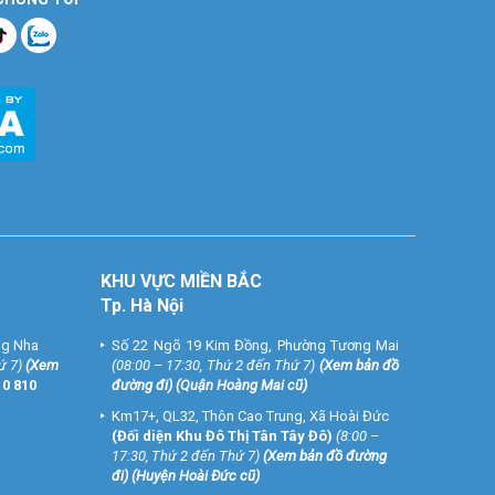
KHU VỰC MIỀN BẮC
Tp. Hà Nội
ng Nha
Số 22 Ngõ 19 Kim Đồng, Phường Tương Mai
ứ 7)
(
Xem
(08:00 – 17:30, Thứ 2 đến Thứ 7)
(
Xem bản đồ
10 810
đường đi
) (Quận Hoàng Mai cũ)
Km17+, QL32, Thôn Cao Trung, Xã Hoài Đức
(Đối diện Khu Đô Thị Tân Tây Đô)
(8:00 –
17:30, Thứ 2 đến Thứ 7)
(
Xem bản đồ đường
đi
) (Huyện Hoài Đức cũ)