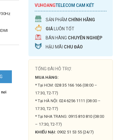
VUHOANG
TELECOM CAM KẾT
K/30Hz
SẢN PHẨM
CHÍNH HÃNG
GIÁ
LUÔN TỐT
HDMI
BÁN HÀNG
CHUYÊN NGHIỆP
HẬU MÃI
CHU ĐÁO
TỔNG ĐÀI HỖ TRỢ:
NG
MUA HÀNG:
* Tại HCM:
028 35 166 166
(08:00 –
 nơi
17:30, T2-T7)
* Tại HÀ NỘI:
024 6256 1111
(08:00 –
17:30, T2-T7)
* Tại NHA TRANG:
0915 810 810
(08:00
– 17:30, T2-T7)
KHIẾU NẠI:
0902 51 53 55 (24/7)