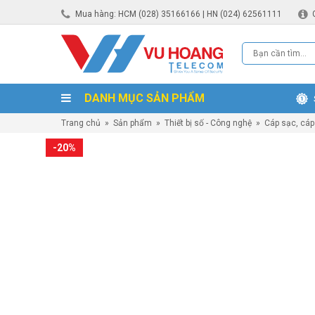
Mua hàng: HCM (028) 35166166 | HN (024) 62561111
DANH MỤC SẢN PHẨM
Trang chủ
»
Sản phẩm
»
Thiết bị số - Công nghệ
»
Cáp sạc, cáp 
-20%