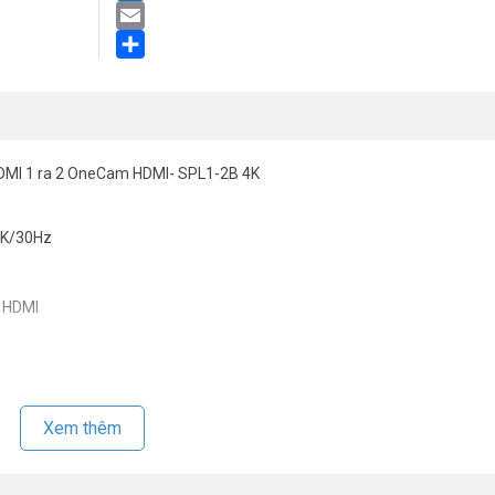
LinkedIn
Email
Share
a HDMI 1 ra 2 OneCam HDMI- SPL1-2B 4K
 4K/30Hz
6 HDMI
 nhất. Tham khảo thêm thông tin tại
Facebook Vuhoangtelecom
nhé.
Xem thêm