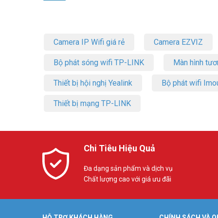
Camera IP Wifi giá rẻ
Camera EZVIZ
Bộ phát sóng wifi TP-LINK
Màn hình tươ
Thiết bị hội nghị Yealink
Bộ phát wifi Imo
Thiết bị mạng TP-LINK
Chi Tiêu Hiệu Quả
Đa dạng sản phẩm và dịch vụ
Chất lượng cao với giá ưu đãi
HỖ TRỢ KHÁCH HÀNG
CHÍNH SÁCH VÀ Q