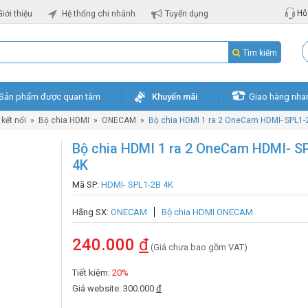
Hỗ 
Giới thiệu
Hệ thống chi nhánh
Tuyển dụng
Tìm kiếm
Sản phẩm được quan tâm
Khuyến mãi
Giao hàng nha
kết nối
»
Bộ chia HDMI
»
ONECAM
»
Bộ chia HDMI 1 ra 2 OneCam HDMI- SPL1-
Bộ chia HDMI 1 ra 2 OneCam HDMI- S
4K
Mã SP:
HDMI- SPL1-2B 4K
Hãng SX:
ONECAM
Bộ chia HDMI ONECAM
240.000
đ
(Giá chưa bao gồm VAT)
Tiết kiệm:
20%
Giá website: 300.000
đ