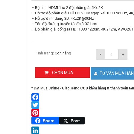
– Bộ chia HDMI 1 ra 2 độ phân giải 4Kx 2K
– Hỗ trợ độ phân giải Full HD 2.0 Megapixel 1080P/60Hz, 4
– Hỗ trợ định dạng 3D, 4Kx2K@30Hz
– Tốc độ đường truyền tối đa 3.0G bps
– Độ phân giải cổng ra HD: 1080P ≤20m, 4K ≤12m, AWG26 
Bộ
Tình trạng:
Còn hàng
-
+
chia
HDMI
1
ra
CHỌN MUA
TƯ VẤN MUA HÀ
2
OneCam
HDMI-
* Đặt Mua Online -
Giao Hàng COD kiểm hàng & thanh toán tận
SPL1-
2B
4K
số
Facebook
lượng
Twitter
Pinterest
Share
Post