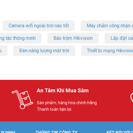
Camera wifi ngoài trời nào tốt
Máy chấm công nhận d
ng tác thông minh
Báo trộm Hikvision
Lắp đặt c
u
Đèn năng lượng mặt trời
Thiết bị mạng Hikvisi
An Tâm Khi Mua Sắm
Sản phẩm, hàng hóa chính hãng
Thanh toán tiện lợi
UY ĐỊNH
THÔNG TIN CÔNG TY
KẾT NỐI VỚI