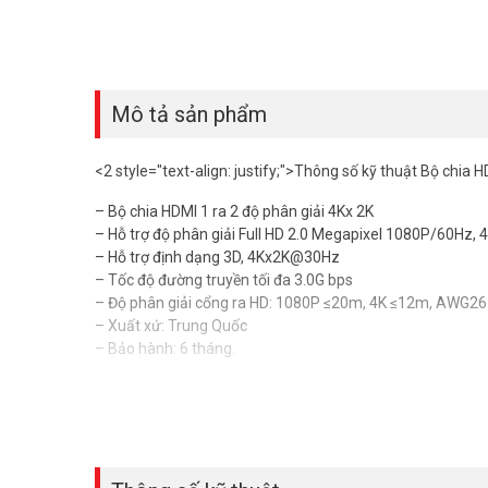
Mô tả sản phẩm
<2 style="text-align: justify;">Thông số kỹ thuật Bộ chi
– Bộ chia HDMI 1 ra 2 độ phân giải 4Kx 2K
– Hỗ trợ độ phân giải Full HD 2.0 Megapixel 1080P/60Hz,
– Hỗ trợ định dạng 3D, 4Kx2K@30Hz
– Tốc độ đường truyền tối đa 3.0G bps
– Độ phân giải cổng ra HD: 1080P ≤20m, 4K ≤12m, AWG2
– Xuất xứ: Trung Quốc
– Bảo hành: 6 tháng.
Đặt mua hàng Online ngay hôm nay để được hỗ trợ giá tốt