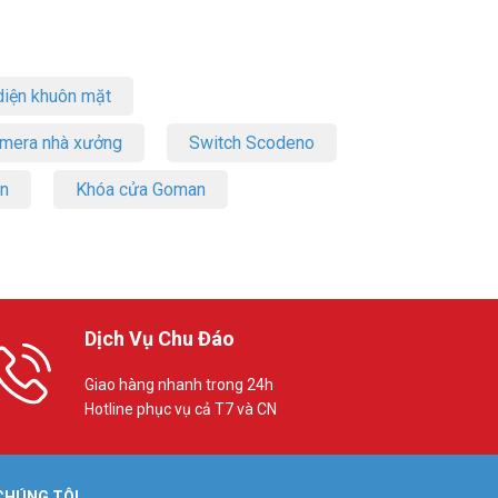
iện khuôn mặt
amera nhà xưởng
Switch Scodeno
on
Khóa cửa Goman
Dịch Vụ Chu Đáo
Giao hàng nhanh trong 24h
Hotline phục vụ cả T7 và CN
 CHÚNG TÔI