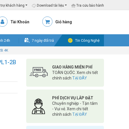
trợ khách hàng
Download tài liệu
Tra cứu bảo hành
Tài Khoản
Giỏ hàng
nh 24h
7 ngày đổi trả
Tin Công Nghệ
2B 4K
PL1-2B
GIAO HÀNG MIỄN PHÍ
TOÀN QUỐC. Xem chi tiết
chính sách
TẠI ĐÂY
PHÍ DỊCH VỤ LẮP ĐẶT
Chuyên nghiệp - Tận tâm
- Vui vẻ. Xem chi tiết
chính sách
TẠI ĐÂY