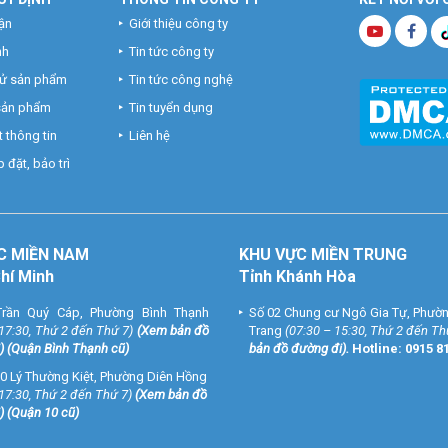
ận
Giới thiệu công ty
nh
Tin tức công ty
hử sản phẩm
Tin tức công nghệ
 sản phẩm
Tin tuyển dụng
 thông tin
Liên hệ
 đặt, bảo trì
C MIỀN NAM
KHU VỰC MIỀN TRUNG
Chí Minh
Tỉnh Khánh Hòa
rần Quý Cáp, Phường Bình Thạnh
Số 02 Chung cư Ngô Gia Tự, Phườ
 17:30, Thứ 2 đến Thứ 7)
(
Xem bản đồ
Trang
(07:30 – 15:30, Thứ 2 đến Th
) (Quận Bình Thạnh cũ)
bản đồ đường đi
).
Hotline:
0915 8
0 Lý Thường Kiệt, Phường Diên Hồng
 17:30, Thứ 2 đến Thứ 7)
(
Xem bản đồ
) (Quận 10 cũ)