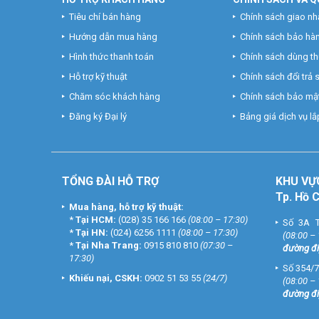
Tiêu chí bán hàng
Chính sách giao nh
Hướng dẫn mua hàng
Chính sách bảo hà
Hình thức thanh toán
Chính sách dùng t
Hỗ trợ kỹ thuật
Chính sách đổi trả
Chăm sóc khách hàng
Chính sách bảo mật
Đăng ký Đại lý
Bảng giá dịch vụ lắp
TỔNG ĐÀI HỖ TRỢ
KHU
VỰ
Tp. Hồ 
Mua hàng, hỗ trợ kỹ thuật:
*
Tại HCM:
(028) 35 166 166
(08:00 – 17:30)
Số 3A T
*
Tại HN:
(024) 6256 1111
(08:00 – 17:30)
(08:00 –
*
Tại Nha Trang:
0915 810 810
(07:30 –
đường đi
17:30)
Số 354/7
Khiếu nại, CSKH:
0902 51 53 55
(24/7)
(08:00 –
đường đi