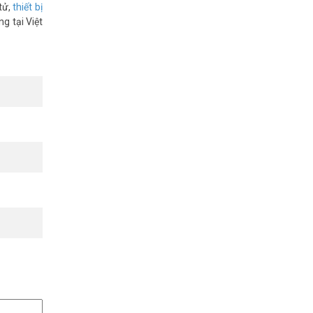
tử,
thiết bị
g tại Việt