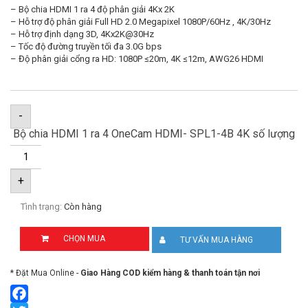
– Bộ chia HDMI 1 ra 4 độ phân giải 4Kx 2K
– Hỗ trợ độ phân giải Full HD 2.0 Megapixel 1080P/60Hz , 4K/30Hz
– Hỗ trợ định dạng 3D, 4Kx2K@30Hz
– Tốc độ đường truyền tối đa 3.0G bps
– Độ phân giải cổng ra HD: 1080P ≤20m, 4K ≤12m, AWG26 HDMI
-
Bộ chia HDMI 1 ra 4 OneCam HDMI- SPL1-4B 4K số lượng
+
Tình trạng:
Còn hàng
CHỌN MUA
TƯ VẤN MUA HÀNG
* Đặt Mua Online -
Giao Hàng COD kiểm hàng & thanh toán tận nơi