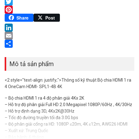
Facebook
Twitter
Pinterest
Share
Post
LinkedIn
Email
Share
Mô tả sản phẩm
<2 style="text-align: justify;">Thông số kỹ thuật Bộ chia HDMI 1 ra
4 OneCam HDMI- SPL1-4B 4K
– Bộ chia HDMI 1 ra 4 độ phân giải 4Kx 2K
– Hỗ trợ độ phân giải Full HD 2.0 Megapixel 1080P/60Hz , 4K/30Hz
– Hỗ trợ định dạng 3D, 4Kx2K@30Hz
– Tốc độ đường truyền tối đa 3.0G bps
– Độ phân giải cổng ra HD: 1080P ≤20m, 4K ≤12m, AWG26 HDMI
– Xuất xứ: Trung Quốc
– Bảo hành: 6 tháng.