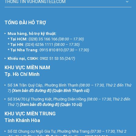
THÔNG TIN VUHOANGTELECOM
TỔNG ĐÀI HỖ TRỢ
Mua hàng, hỗ trợ kỹ thuật:
*
Tại HCM:
(028) 35 166 166
(08:00 – 17:30)
*
Tại HN:
(024) 6256 1111
(08:00 – 17:30)
*
Tại Nha Trang:
0915 810 810
(07:30 – 17:30)
Khiếu nại, CSKH:
0902 51 53 55
(24/7)
KHU
VỰC MIỀN NAM
Tp. Hồ Chí Minh
Số 3A Trần Quý Cáp, Phường Bình Thạnh
(08:00 – 17:30, Thứ 2 đến Thứ
7)
(
Xem bản đồ đường đi
) (Quận Bình Thạnh cũ)
Số 354/70 Lý Thường Kiệt, Phường Diên Hồng
(08:00 – 17:30, Thứ 2 đến
Thứ 7)
(
Xem bản đồ đường đi
) (Quận 10 cũ)
KHU VỰC MIỀN TRUNG
Tỉnh Khánh Hòa
Số 02 Chung cư Ngô Gia Tự, Phường Nha Trang
(07:30 – 17:30, Thứ 2