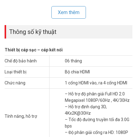
Đặt mua hàng Online ngay hôm nay để được hỗ trợ giá tốt nhất.
Xem thêm
Tham khảo thêm thông tin tại
Facebook Vuhoangtelecom
nhé.
Thông số kỹ thuật
Thiết bị cáp sạc – cáp kết nối
Chế độ bảo hành
06 tháng
Loại thiết bị
Bộ chia HDMI
Chức năng
1 cổng HDMI vào, ra 4 cổng HDMI
– Hỗ trợ độ phân giải Full HD 2.0
Megapixel 1080P/60Hz , 4K/30Hz
– Hỗ trợ định dạng 3D,
4Kx2K@30Hz
Tính năng, hỗ trợ
– Tốc độ đường truyền tối đa 3.0G
bps
– Độ phân giải cổng ra HD: 1080P