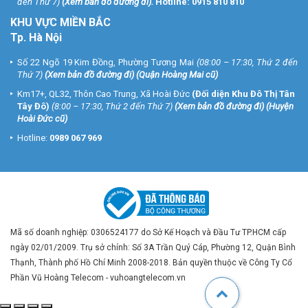
đến Thứ 7)
(
Xem bản đồ đường đi
).
Hotline:
0915 810 810
KHU VỰC MIỀN BẮC
Tp. Hà Nội
Số 22 Ngõ 19 Kim Đồng, Phường Tương Mai
(08:00 – 17:30, Thứ 2 đến
Thứ 7)
(
Xem bản đồ đường đi
) (Quận Hoàng Mai cũ)
Km17+, QL32, Thôn Cao Trung, Xã Hoài Đức
(Đối diện Khu Đô Thị Tân
Tây Đô)
(8:00 – 17:30, Thứ 2 đến Thứ 7)
(
Xem bản đồ đường đi
) (Huyện
Hoài Đức cũ)
Hotline:
0989 067 969
Mã số doanh nghiệp: 0306524177 do Sở Kế Hoạch và Đầu Tư TP.HCM cấp
ngày 02/01/2009. Trụ sở chính: Số 3A Trần Quý Cáp, Phường 12, Quận Bình
Thạnh, Thành phố Hồ Chí Minh 2008-2018. Bản quyền thuộc về Công Ty Cổ
Phần Vũ Hoàng Telecom - vuhoangtelecom.vn