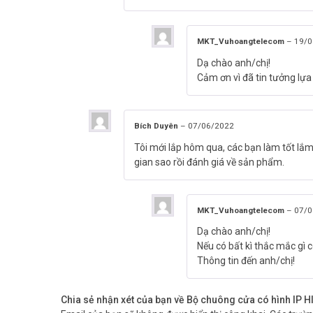
– Màn hình cảm ứng 7 inch đầy màu sắc với độ phân giải 
– Chuẩn PoE
– Lưu trữ tin nhắn và hình ảnh đã chụp trong thẻ TF
MKT_Vuhoangtelecom
–
19/0
– Mở khóa từ xa thông qua phần mềm máy tính hoặc di đ
– Xem video trực tiếp về trạm cửa và camera được liên kế
Dạ chào anh/chị!
– Hỗ trợ mạng không dây.
Cảm ơn vì đã tin tưởng lự
– Sự tiêu thụ năng lượng: ≤ 6 W
– Nhiệt độ làm việc: -10 ° C đến 55 ° C (14 ° F đến 131 ° F)
– Độ ẩm làm việc: 10% đến 90%
Bích Duyên
–
07/06/2022
– Kích thước màn hình: 200 mm × 140 mm × 15,1 mm
Tôi mới lắp hôm qua, các bạn làm tốt lắ
– Có thể đàm thoại qua App Hik-Connect
gian sao rồi đánh giá về sản phẩm.
– Nguồn có sẵn trong bộ KIS
– Bảo hành: 24 tháng.
– Xuất xứ: Trung Quốc.
MKT_Vuhoangtelecom
–
07/0
Đặt hàng Online ngay HIKVISION SH-KIS6613-WTE xin vu
Dạ chào anh/chị!
thông tin tại
Facebook Vuhoangtelecom
nhé.
Nếu có bất kì thắc mắc gì c
Thông tin đến anh/chị!
Chia sẻ nhận xét của bạn về Bộ chuông cửa có hình IP