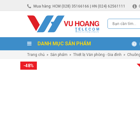
Mua hàng: HCM (028) 35166166 | HN (024) 62561111
DANH MỤC SẢN PHẨM
Trang chủ
»
Sản phẩm
»
Thiết bị Văn phòng - Gia đình
»
Chuông
-48%