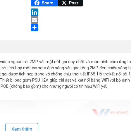
Pinterest
Share
Post
LinkedIn
Email
Share
deo ngoài trời 2MP với một nút gọi duy nhất và màn hình cảm ứng tr
rời tích hợp một camera ánh sáng yếu góc rộng 2MP, đèn chiếu sáng 
t gọi được tích hợp trong vỏ chống chịu thời tiết IP65. Hỗ trợ kết nối tới
hiết bị bao gồm PSU 12V, giúp cài đặt và kết nối bằng WiFi với bộ định
ắc POE (không bao gồm) cho những người có tín hiệu WiFi yếu.
Xem thêm