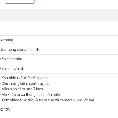
24 tháng
Bộ chuông của có hình IP
Màn hình màu
Màn hình 7 inch
– Khử nhiễu và khử tiếng vang
– Chức năng kiểm soát truy cập
– Màn hình cảm ứng 7 inch
– Mở khóa từ xa thông qua phần mềm
– Xem video trực tiếp về trạm cửa và camera được liên kết
DC 12V
7 inch DS-KH6320-WTE1
tích hợp micrô đa hướng và loa, người dùng 