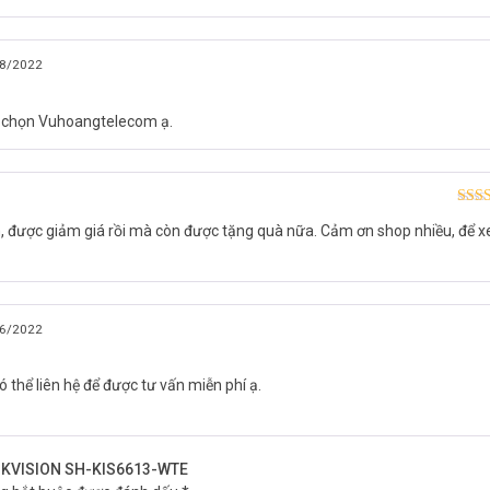
1024 × 600
8/2022
ộng
t
a chọn Vuhoangtelecom ạ.
Được
m, được giảm giá rồi mà còn được tặng quà nữa. Cảm ơn shop nhiều, để x
hạn
6/2022
i lòng liên hệ HOTLINE 1900 9259 để được hỗ trợ nhanh nhất. Tham 
ó thể liên hệ để được tư vấn miễn phí ạ.
 HIKVISION SH-KIS6613-WTE