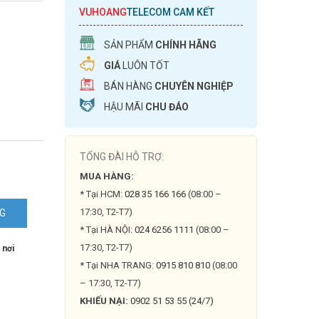
VUHOANG
TELECOM CAM KẾT
SẢN PHẨM
CHÍNH HÃNG
GIÁ
LUÔN TỐT
BÁN HÀNG
CHUYÊN NGHIỆP
HẬU MÃI
CHU ĐÁO
TỔNG ĐÀI HỖ TRỢ:
MUA HÀNG:
* Tại HCM:
028 35 166 166
(08:00 –
17:30, T2-T7)
NG
N
* Tại HÀ NỘI:
024 6256 1111
(08:00 –
17:30, T2-T7)
 nơi
* Tại NHA TRANG:
0915 810 810
(08:00
– 17:30, T2-T7)
KHIẾU NẠI:
0902 51 53 55 (24/7)