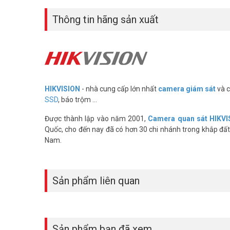
hình ảnh trực tiếp và trả lời các cuộc gọi nhận được từ 
nghệ cảm ứng điện dung trong một gói nhỏ gọn và giá cả 
Thông tin hãng sản xuất
đến 32GB và lên đến 8 đầu vào cảnh báo bên ngoài (từ PIR
Trọn bộ bao gồm:
– Camera chuông cửa DS-KV6113-WPE1(B) x1;
– Màn hình chuông cửa DS-KH6320-WTE1 x1;
– PSU x2;
– Nguồn có sẵn trong bộ KIS.
HIKVISION
- nhà cung cấp lớn nhất
camera giám sát
và c
SSD
, báo trộm ...
Được thành lập vào năm 2001,
Camera quan sát HIKVI
Quốc, cho đến nay đã có hơn 30 chi nhánh trong khắp đất 
Nam.
Sản phẩm liên quan
Sản phẩm bạn đã xem