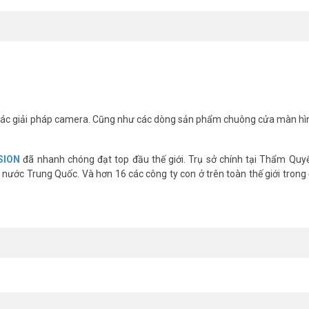
trạm video ngoài trời. Màn hình cảm ứng có độ phân giải 1024 x 600 sử
phải chăng. Màn hình hỗ trợ PoE, nguồn 12VDC, khe cắm thẻ nhớ TF để l
 hoặc tương tự).
ác giải pháp camera. Cũng như các dòng sản phẩm chuông cửa màn hì
SION
đã nhanh chóng đạt top đầu thế giới. Trụ sở chính tại Thẩm Quy
nước Trung Quốc. Và hơn 16 các công ty con ở trên toàn thế giới trong 