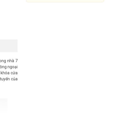
ong nhà 7
hồng ngoại
 1 khóa cửa
 tuyến của
Bộ chuông cửa có hình IP
HIKVISION SH-KIS6613-WTE
4.940.000đ
9.500.000đ
Mua Ngay