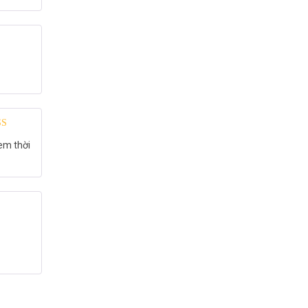
 xếp
em thời
g
5
5 sao
khảo thêm