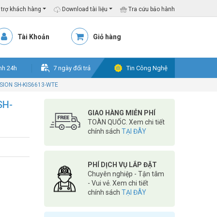
trợ khách hàng
Download tài liệu
Tra cứu bảo hành
Tài Khoản
Giỏ hàng
nh 24h
7 ngày đổi trả
Tin Công Nghệ
ISION SH-KIS6613-WTE
SH-
GIAO HÀNG MIỄN PHÍ
TOÀN QUỐC. Xem chi tiết
chính sách
TẠI ĐÂY
PHÍ DỊCH VỤ LẮP ĐẶT
Chuyên nghiệp - Tận tâm
- Vui vẻ. Xem chi tiết
chính sách
TẠI ĐÂY