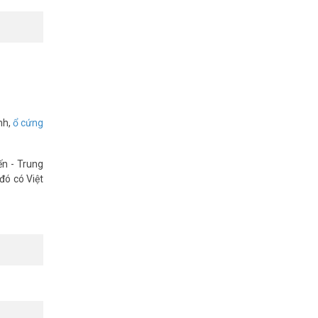
 dụng công
ưu trữ lên
nh,
ổ cứng
ến - Trung
đó có Việt