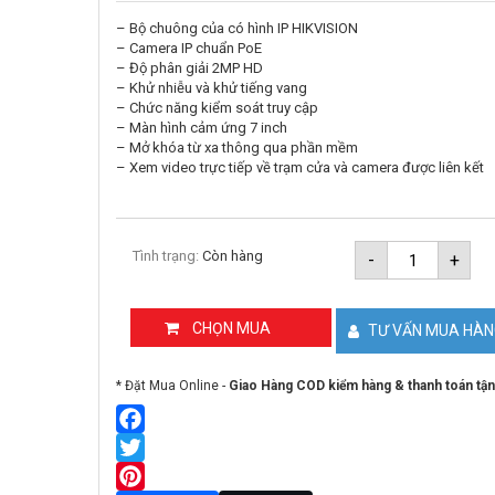
– Bộ chuông của có hình IP HIKVISION
– Camera IP chuẩn PoE
– Độ phân giải 2MP HD
– Khử nhiễu và khử tiếng vang
– Chức năng kiểm soát truy cập
– Màn hình cảm ứng 7 inch
– Mở khóa từ xa thông qua phần mềm
– Xem video trực tiếp về trạm cửa và camera được liên kết
Bộ
Tình trạng:
Còn hàng
-
+
chuông
cửa
có
hình
CHỌN MUA
TƯ VẤN MUA HÀ
IP
HIKVISIO
SH-
* Đặt Mua Online -
Giao Hàng COD kiểm hàng & thanh toán tận
KIS6613-
WTE
số
lượng
Facebook
Twitter