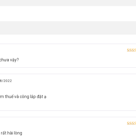
ó hình IP HIKVISION SH-KIS6613-WTE
nút gọi.
Được
 chưa vậy?
hạn
8/2022
m thuế và công lắp đặt ạ
)
 mm.
Được
rất hài lòng
hạn