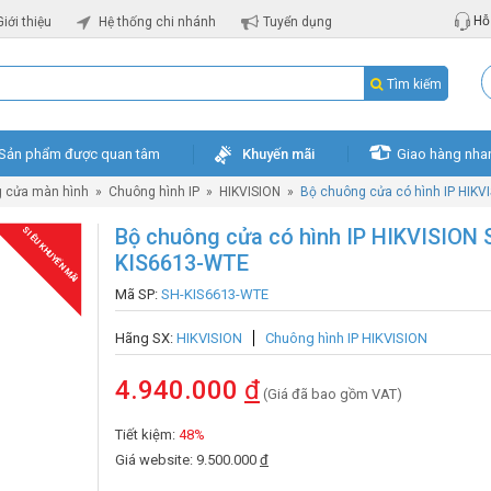
Hỗ 
Giới thiệu
Hệ thống chi nhánh
Tuyển dụng
Tìm kiếm
Sản phẩm được quan tâm
Khuyến mãi
Giao hàng nha
 cửa màn hình
»
Chuông hình IP
»
HIKVISION
»
Bộ chuông cửa có hình IP HIKV
Bộ chuông cửa có hình IP HIKVISION 
SIÊU KHUYẾN MÃI
KIS6613-WTE
Mã SP:
SH-KIS6613-WTE
Hãng SX:
HIKVISION
Chuông hình IP HIKVISION
4.940.000
đ
(Giá đã bao gồm VAT)
Tiết kiệm:
48%
Giá website: 9.500.000
đ