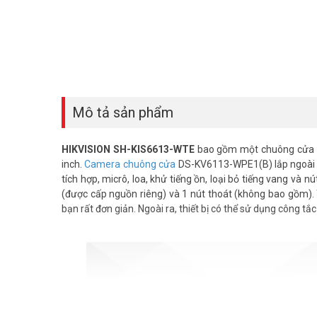
Mô tả sản phẩm
HIKVISION SH-KIS6613-WTE
bao gồm một chuông cửa vi
inch.
Camera chuông cửa
DS-KV6113-WPE1(B) lắp ngoài t
tích hợp, micrô, loa, khử tiếng ồn, loại bỏ tiếng vang và nú
(được cấp nguồn riêng) và 1 nút thoát (không bao gồm). T
bạn rất đơn giản. Ngoài ra, thiết bị có thể sử dụng công t